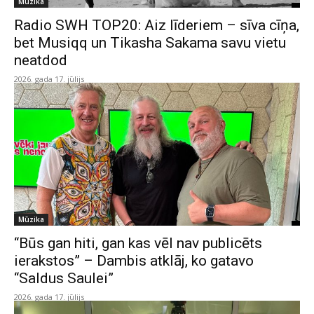
Mūzika
Radio SWH TOP20: Aiz līderiem – sīva cīņa,
bet Musiqq un Tikasha Sakama savu vietu
neatdod
2026. gada 17. jūlijs
Mūzika
“Būs gan hiti, gan kas vēl nav publicēts
ierakstos” – Dambis atklāj, ko gatavo
“Saldus Saulei”
2026. gada 17. jūlijs