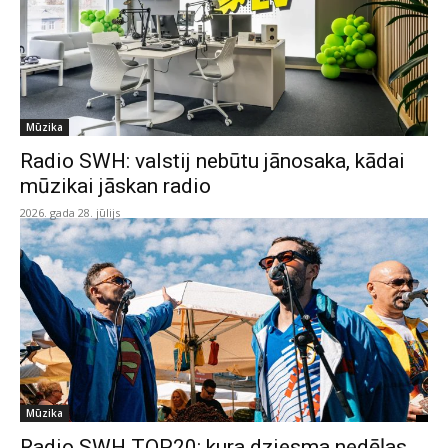
Mūzika
Radio SWH: valstij nebūtu jānosaka, kādai
mūzikai jāskan radio
2026. gada 28. jūlijs
Mūzika
Radio SWH TOP20: kura dziesma nedēļas