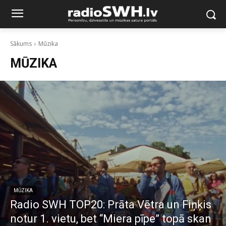
Sākums
Mūzika
MŪZIKA
MŪZIKA
Radio SWH TOP20: Prāta Vētra un Fiņķis
notur 1. vietu, bet “Miera pīpe” topā skan