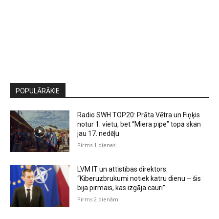
POPULĀRĀKIE
Radio SWH TOP20: Prāta Vētra un Fiņķis
notur 1. vietu, bet “Miera pīpe” topā skan
jau 17. nedēļu
Pirms 1 dienas
LVM IT un attīstības direktors:
“Kiberuzbrukumi notiek katru dienu – šis
bija pirmais, kas izgāja cauri”
Pirms 2 dienām