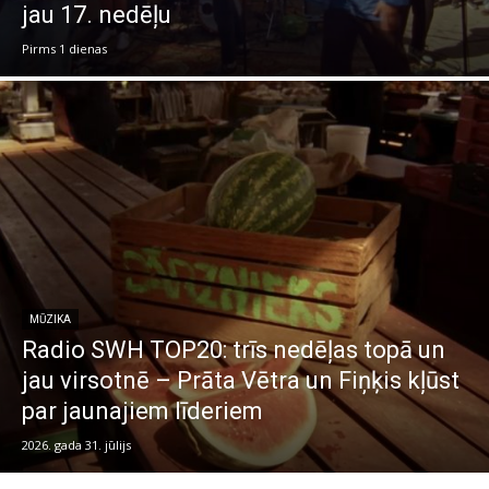
jau 17. nedēļu
Pirms 1 dienas
MŪZIKA
Radio SWH TOP20: trīs nedēļas topā un
jau virsotnē – Prāta Vētra un Fiņķis kļūst
par jaunajiem līderiem
2026. gada 31. jūlijs