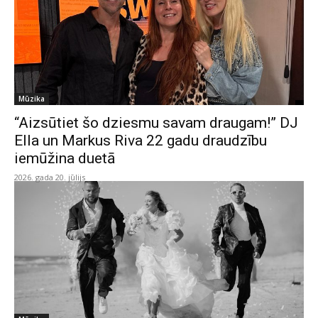
Mūzika
“Aizsūtiet šo dziesmu savam draugam!” DJ
Ella un Markus Riva 22 gadu draudzību
iemūžina duetā
2026. gada 20. jūlijs