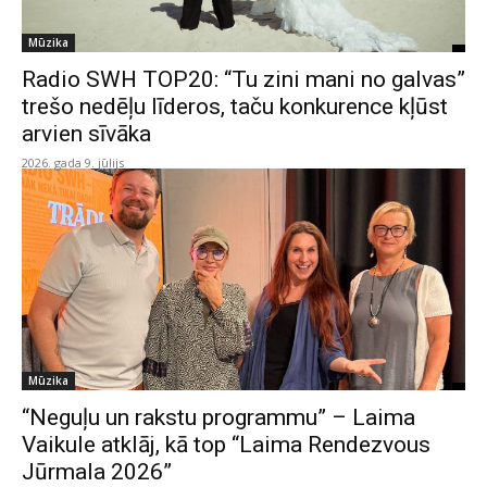
Mūzika
Radio SWH TOP20: “Tu zini mani no galvas”
trešo nedēļu līderos, taču konkurence kļūst
arvien sīvāka
2026. gada 9. jūlijs
Mūzika
“Neguļu un rakstu programmu” – Laima
Vaikule atklāj, kā top “Laima Rendezvous
Jūrmala 2026”