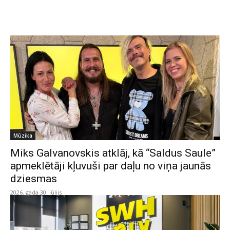
Mūzika
Miks Galvanovskis atklāj, kā “Saldus Saule”
apmeklētāji kļuvuši par daļu no viņa jaunās
dziesmas
2026. gada 30. jūlijs