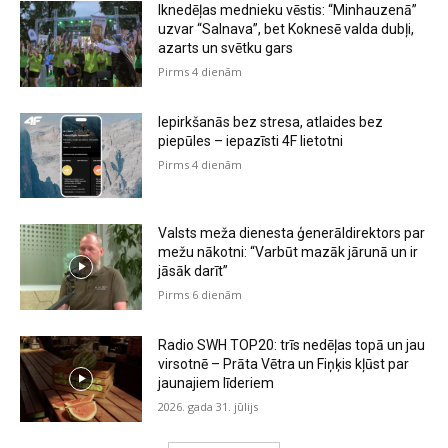
Iknedēļas mednieku vēstis: “Minhauzenā”
uzvar “Salnava”, bet Koknesē valda dubļi,
azarts un svētku gars
Pirms 4 dienām
Iepirkšanās bez stresa, atlaides bez
piepūles – iepazīsti 4F lietotni
Pirms 4 dienām
Valsts meža dienesta ģenerāldirektors par
mežu nākotni: “Varbūt mazāk jārunā un ir
jāsāk darīt”
Pirms 6 dienām
Radio SWH TOP20: trīs nedēļas topā un jau
virsotnē – Prāta Vētra un Fiņķis kļūst par
jaunajiem līderiem
2026. gada 31. jūlijs