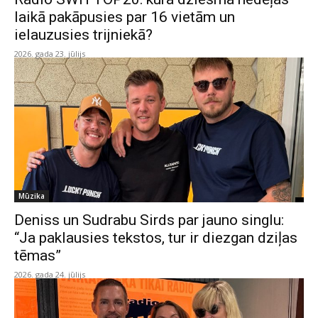
laikā pakāpusies par 16 vietām un
ielauzusies trijniekā?
2026. gada 23. jūlijs
Mūzika
Deniss un Sudrabu Sirds par jauno singlu:
“Ja paklausies tekstos, tur ir diezgan dziļas
tēmas”
2026. gada 24. jūlijs