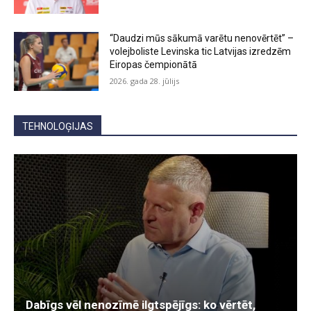
“Daudzi mūs sākumā varētu nenovērtēt” –
volejboliste Levinska tic Latvijas izredzēm
Eiropas čempionātā
2026. gada 28. jūlijs
TEHNOLOĢIJAS
Dabīgs vēl nenozīmē ilgtspējīgs: ko vērtēt,