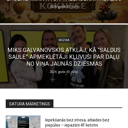
2026. gada 30. jūlijs
MŪZIKA
MIKS GALVANOVSKIS ATKLĀJ, KĀ “SALDUS
SAULE” APMEKLĒTĀJI KĻUVUŠI PAR DAĻU
NO VIŅA JAUNĀS DZIESMAS
2026. gada 30. jūlijs
SATURA MĀRKETINGS
Iepirkšanās bez stresa, atlaides bez
piepūles – iepazīsti 4F lietotni