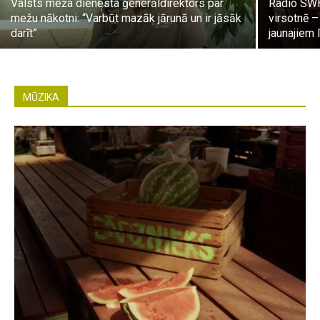
Valsts meža dienesta ģenerāldirektors par
Radio SWH
mežu nākotni: “Varbūt mazāk jārunā un ir jāsāk
virsotnē –
darīt”
jaunajiem 
MŪZIKA