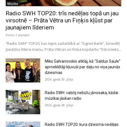
Mūzika
Radio SWH TOP20: trīs nedēļas topā un jau
virsotnē – Prāta Vētra un Fiņķis kļūst par
jaunajiem līderiem
Pirms 7 dienām
“Radio SWH” TOP20, kas tapis sadarbībā ar “Signet Bank”, šonedēļ
piedzīvo līdera maiņu. Prāta Vētras un Fiņķa kopdarbs “Dārznieks...
Miks Galvanovskis atklāj, kā “Saldus Saule”
apmeklētāji kļuvuši par daļu no viņa jaunās
dziesmas
2026. gada 30. jūlijs
Radio SWH: valstij nebūtu jānosaka, kādai
mūzikai jāskan radio
2026. gada 28. jūlijs
Radio SWH TOP20: kura dziesma nedēļas