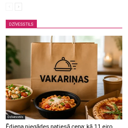
DZĪVESSTILS
Dzīvesstils
Ēdiena piegādes patiesā cena: kā 11 eiro