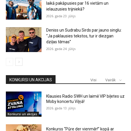
laikā pakāpusies par 16 vietām un
ielauzusies trijniekā?
2026. gada 23. jūlijs
Deniss un Sudrabu Sirds par jauno singlu:
“Ja paklausies tekstos, tur ir diezgan
dziļas tēmas”
2026. gada 24. jūlijs
KONKURSI UN AKCIJAS
Visi
Vairāk
Klausies Radio SWH un laimē VIP biļetes uz
Moby koncertu Viļņā!
2026. gada 13. jūlijs
Konkursi un akcijas
Konkurss “Pūre der vienmēr!” kopā ar