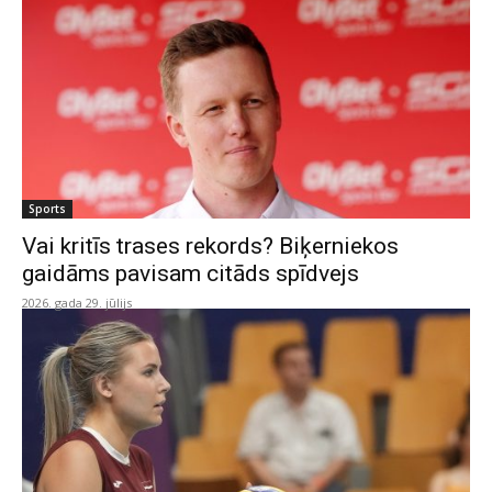
Sports
Vai kritīs trases rekords? Biķerniekos
gaidāms pavisam citāds spīdvejs
2026. gada 29. jūlijs