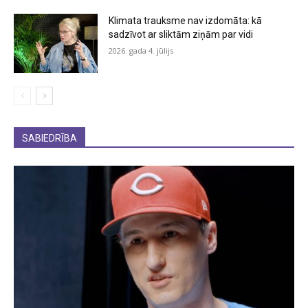
Klimata trauksme nav izdomāta: kā
sadzīvot ar sliktām ziņām par vidi
2026. gada 4. jūlijs
SABIEDRĪBA