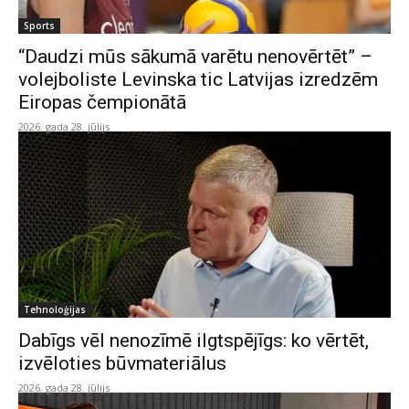
Sports
“Daudzi mūs sākumā varētu nenovērtēt” –
volejboliste Levinska tic Latvijas izredzēm
Eiropas čempionātā
2026. gada 28. jūlijs
Tehnoloģijas
Dabīgs vēl nenozīmē ilgtspējīgs: ko vērtēt,
izvēloties būvmateriālus
2026. gada 28. jūlijs