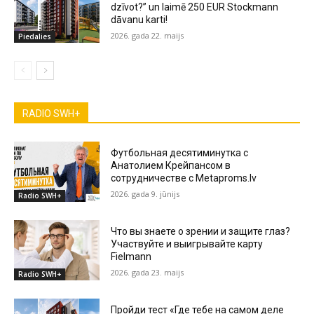
dzīvot?” un laimē 250 EUR Stockmann
dāvanu karti!
2026. gada 22. maijs
Piedalies
RADIO SWH+
Футбольная десятиминутка с
Анатолием Крейпансом в
сотрудничестве с Metaproms.lv
2026. gada 9. jūnijs
Radio SWH+
Что вы знаете о зрении и защите глаз?
Участвуйте и выигрывайте карту
Fielmann
2026. gada 23. maijs
Radio SWH+
Пройди тест «Где тебе на самом деле