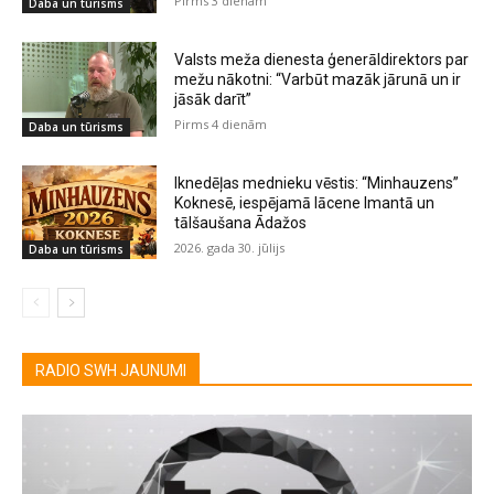
Pirms 3 dienām
Daba un tūrisms
Valsts meža dienesta ģenerāldirektors par
mežu nākotni: “Varbūt mazāk jārunā un ir
jāsāk darīt”
Pirms 4 dienām
Daba un tūrisms
Iknedēļas mednieku vēstis: “Minhauzens”
Koknesē, iespējamā lācene Imantā un
tālšaušana Ādažos
2026. gada 30. jūlijs
Daba un tūrisms
RADIO SWH JAUNUMI