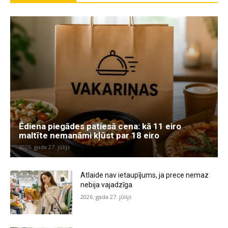
Ēdiena piegādes patiesā cena: kā 11 eiro
maltīte nemanāmi kļūst par 18 eiro
2026. gada 27. jūlijs
Atlaide nav ietaupījums, ja prece nemaz
nebija vajadzīga
2026. gada 27. jūlijs