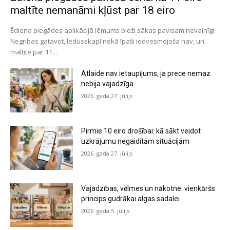
maltīte nemanāmi kļūst par 18 eiro
Ēdiena piegādes aplikācijā lēmums bieži sākas pavisam nevainīgi.
Negribas gatavot, ledusskapī nekā īpaši iedvesmojoša nav, un
maltīte par 11...
Atlaide nav ietaupījums, ja prece nemaz
nebija vajadzīga
2026. gada 27. jūlijs
Pirmie 10 eiro drošībai: kā sākt veidot
uzkrājumu negaidītām situācijām
2026. gada 27. jūlijs
Vajadzības, vēlmes un nākotne: vienkāršs
princips gudrākai algas sadalei
2026. gada 5. jūlijs