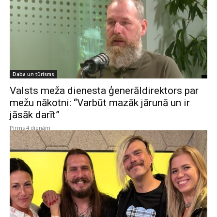
Daba un tūrisms
Valsts meža dienesta ģenerāldirektors par
mežu nākotni: “Varbūt mazāk jārunā un ir
jāsāk darīt”
Pirms 4 dienām