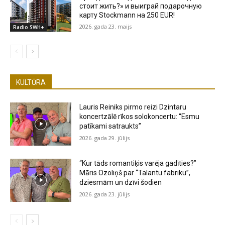
стоит жить?» и выиграй подарочную
карту Stockmann на 250 EUR!
2026. gada 23. maijs
Radio SWH+
KULTŪRA
Lauris Reiniks pirmo reizi Dzintaru
koncertzālē rīkos solokoncertu: “Esmu
patīkami satraukts”
2026. gada 29. jūlijs
“Kur tāds romantiķis varēja gadīties?”
Māris Ozoliņš par “Talantu fabriku”,
dziesmām un dzīvi šodien
2026. gada 23. jūlijs