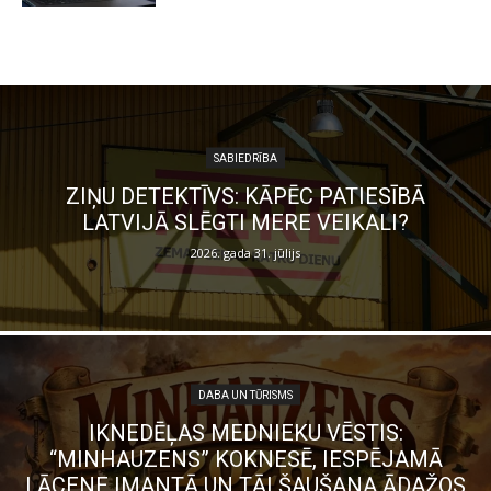
SABIEDRĪBA
ZIŅU DETEKTĪVS: KĀPĒC PATIESĪBĀ
LATVIJĀ SLĒGTI MERE VEIKALI?
2026. gada 31. jūlijs
DABA UN TŪRISMS
IKNEDĒĻAS MEDNIEKU VĒSTIS:
“MINHAUZENS” KOKNESĒ, IESPĒJAMĀ
LĀCENE IMANTĀ UN TĀLŠAUŠANA ĀDAŽOS