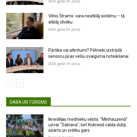
2026. gada 29. jūnijs
Vilnis Štrams: vara neatklāj sistēmu – tā
atklāj cilvēku
2026. gada 26. jūnijs
Pārtika vai atkritumi? Pētnieki izstrādā
sensoru jūras velšu svaiguma noteikšanai
2026. gada 14. jūnijs
DABA UN TŪRISMS
Iknedēļas mednieku vēstis: “Minhauzenā”
uzvar “Salnava”, bet Koknesē valda dubļi,
azarts un svētku gars