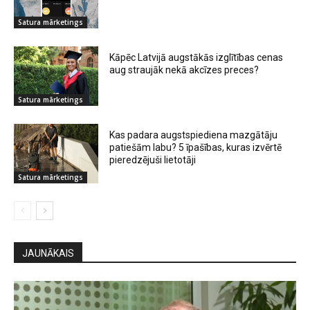
Satura mārketings
Kāpēc Latvijā augstākās izglītības cenas
aug straujāk nekā akcīzes preces?
Satura mārketings
Kas padara augstspiediena mazgātāju
patiešām labu? 5 īpašības, kuras izvērtē
pieredzējuši lietotāji
Satura mārketings
JAUNĀKAIS