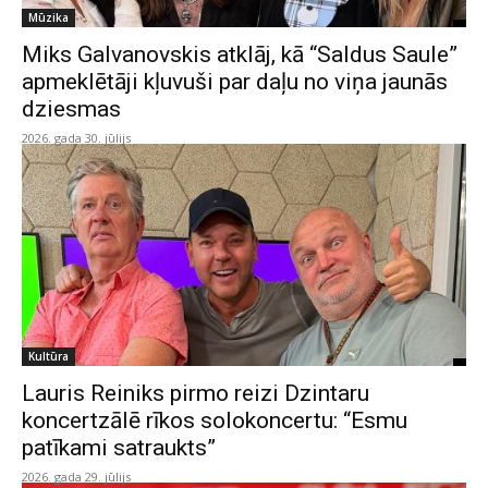
Mūzika
Miks Galvanovskis atklāj, kā “Saldus Saule”
apmeklētāji kļuvuši par daļu no viņa jaunās
dziesmas
2026. gada 30. jūlijs
Kultūra
Lauris Reiniks pirmo reizi Dzintaru
koncertzālē rīkos solokoncertu: “Esmu
patīkami satraukts”
2026. gada 29. jūlijs