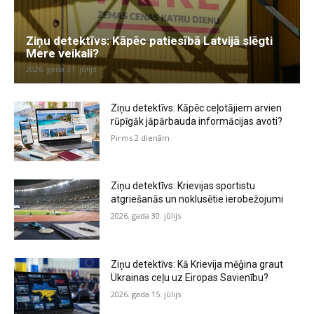
Ziņu detektīvs: Kāpēc patiesībā Latvijā slēgti
Mere veikali?
2026. gada 31. jūlijs
Ziņu detektīvs: Kāpēc ceļotājiem arvien
rūpīgāk jāpārbauda informācijas avoti?
Pirms 2 dienām
Ziņu detektīvs: Krievijas sportistu
atgriešanās un noklusētie ierobežojumi
2026. gada 30. jūlijs
Ziņu detektīvs: Kā Krievija mēģina graut
Ukrainas ceļu uz Eiropas Savienību?
2026. gada 15. jūlijs