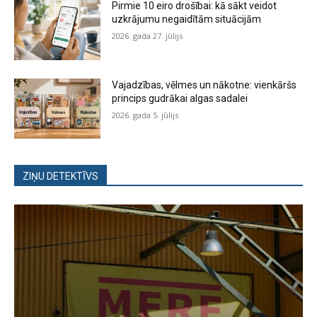
Pirmie 10 eiro drošībai: kā sākt veidot
uzkrājumu negaidītām situācijām
2026. gada 27. jūlijs
Vajadzības, vēlmes un nākotne: vienkāršs
princips gudrākai algas sadalei
2026. gada 5. jūlijs
ZIŅU DETEKTĪVS