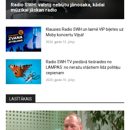
Radio SWH: valstij nebūtu jānosaka, kādai
mūzikai jāskan radio
Klausies Radio SWH un laimē VIP biļetes uz
Moby koncertu Viļņā!
2026. gada 13. jūlijs
Radio SWH TV piedāvā tiešraides no
LAMPAS: no neražu stāstiem līdz politiķu
cepienam
2026. gada 10. jūlijs
LASĪTĀKAIS