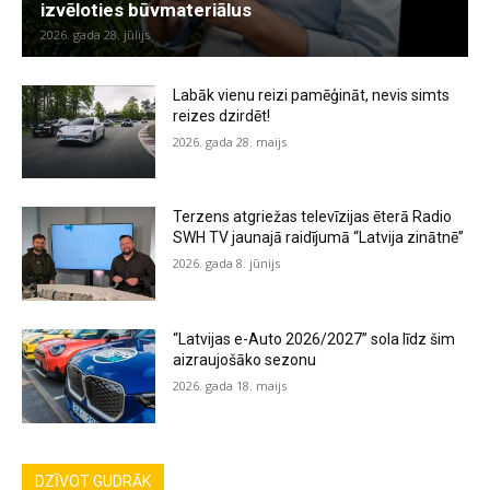
izvēloties būvmateriālus
2026. gada 28. jūlijs
Labāk vienu reizi pamēģināt, nevis simts
reizes dzirdēt!
2026. gada 28. maijs
Terzens atgriežas televīzijas ēterā Radio
SWH TV jaunajā raidījumā “Latvija zinātnē”
2026. gada 8. jūnijs
“Latvijas e-Auto 2026/2027” sola līdz šim
aizraujošāko sezonu
2026. gada 18. maijs
DZĪVOT GUDRĀK