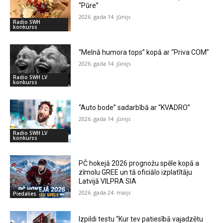
“Pūre”
2026. gada 14. jūnijs
Radio SWH
konkurss
“Melnā humora tops” kopā ar “Priva COM”
2026. gada 14. jūnijs
Radio SWH LV
konkurss
“Auto bode” sadarbībā ar “KVADRO”
2026. gada 14. jūnijs
Radio SWH LV
konkurss
PČ hokejā 2026 prognožu spēle kopā a
zīmolu GREE un tā oficiālo izplatītāju
Latvijā VILPRA SIA
2026. gada 24. maijs
Piedalies
Izpildi testu “Kur tev patiesībā vajadzētu