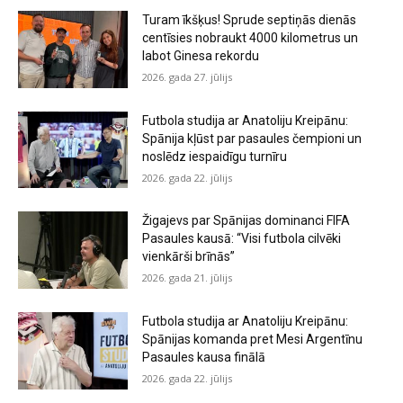
Turam īkšķus! Sprude septiņās dienās
centīsies nobraukt 4000 kilometrus un
labot Ginesa rekordu
2026. gada 27. jūlijs
Futbola studija ar Anatoliju Kreipānu:
Spānija kļūst par pasaules čempioni un
noslēdz iespaidīgu turnīru
2026. gada 22. jūlijs
Žigajevs par Spānijas dominanci FIFA
Pasaules kausā: “Visi futbola cilvēki
vienkārši brīnās”
2026. gada 21. jūlijs
Futbola studija ar Anatoliju Kreipānu:
Spānijas komanda pret Mesi Argentīnu
Pasaules kausa finālā
2026. gada 22. jūlijs