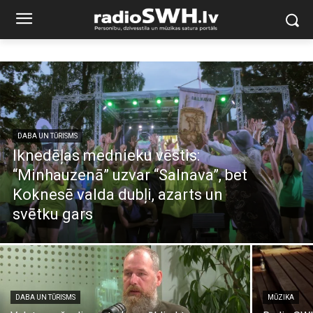
DABA UN TŪRISMS
Iknedēļas mednieku vēstis:
“Minhauzenā” uzvar “Salnava”, bet
Koknesē valda dubļi, azarts un
svētku gars
DABA UN TŪRISMS
MŪZIKA