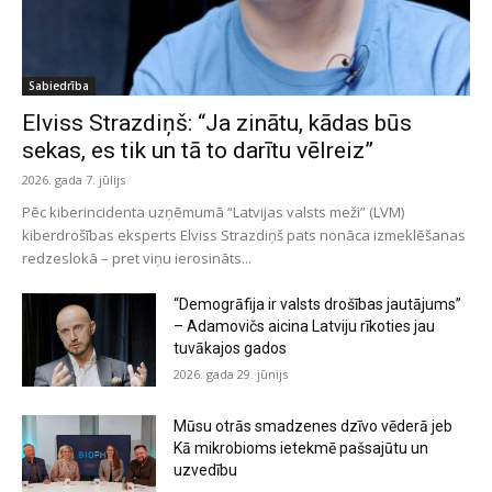
Sabiedrība
Elviss Strazdiņš: “Ja zinātu, kādas būs
sekas, es tik un tā to darītu vēlreiz”
2026. gada 7. jūlijs
Pēc kiberincidenta uzņēmumā “Latvijas valsts meži” (LVM)
kiberdrošības eksperts Elviss Strazdiņš pats nonāca izmeklēšanas
redzeslokā – pret viņu ierosināts...
“Demogrāfija ir valsts drošības jautājums”
– Adamovičs aicina Latviju rīkoties jau
tuvākajos gados
2026. gada 29. jūnijs
Mūsu otrās smadzenes dzīvo vēderā jeb
Kā mikrobioms ietekmē pašsajūtu un
uzvedību