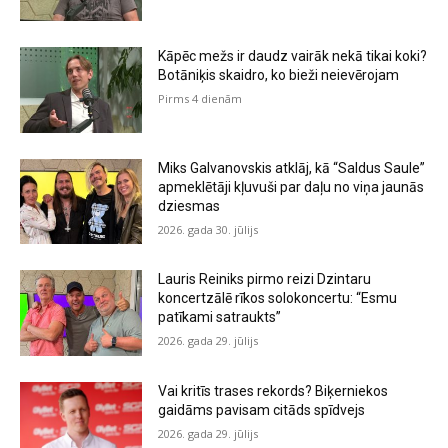
Kāpēc mežs ir daudz vairāk nekā tikai koki?
Botāniķis skaidro, ko bieži neievērojam
Pirms 4 dienām
Miks Galvanovskis atklāj, kā “Saldus Saule”
apmeklētāji kļuvuši par daļu no viņa jaunās
dziesmas
2026. gada 30. jūlijs
Lauris Reiniks pirmo reizi Dzintaru
koncertzālē rīkos solokoncertu: “Esmu
patīkami satraukts”
2026. gada 29. jūlijs
Vai kritīs trases rekords? Biķerniekos
gaidāms pavisam citāds spīdvejs
2026. gada 29. jūlijs