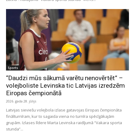
Sports
“Daudzi mūs sākumā varētu nenovērtēt” –
volejboliste Levinska tic Latvijas izredzēm
Eiropas čempionātā
2026. gada 28. jūlijs
Latvijas sieviešu volejbola izlase gatavojas Eiropas čempionāta
finālturnīram, kur to sagaida viena no turnīra spēcīgākajām
grupām. Izlases līdere Marta Levinska raidījumā “Vakara sporta
stunda”...