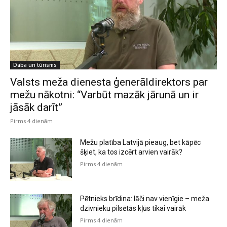
Daba un tūrisms
Valsts meža dienesta ģenerāldirektors par
mežu nākotni: “Varbūt mazāk jārunā un ir
jāsāk darīt”
Pirms 4 dienām
Mežu platība Latvijā pieaug, bet kāpēc
šķiet, ka tos izcērt arvien vairāk?
Pirms 4 dienām
Pētnieks brīdina: lāči nav vienīgie – meža
dzīvnieku pilsētās kļūs tikai vairāk
Pirms 4 dienām