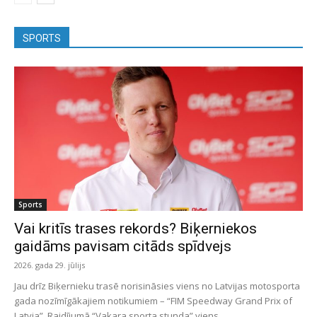
SPORTS
Sports
Vai kritīs trases rekords? Biķerniekos
gaidāms pavisam citāds spīdvejs
2026. gada 29. jūlijs
Jau drīz Biķernieku trasē norisināsies viens no Latvijas motosporta
gada nozīmīgākajiem notikumiem – “FIM Speedway Grand Prix of
Latvia”. Raidījumā “Vakara sporta stunda” viens...