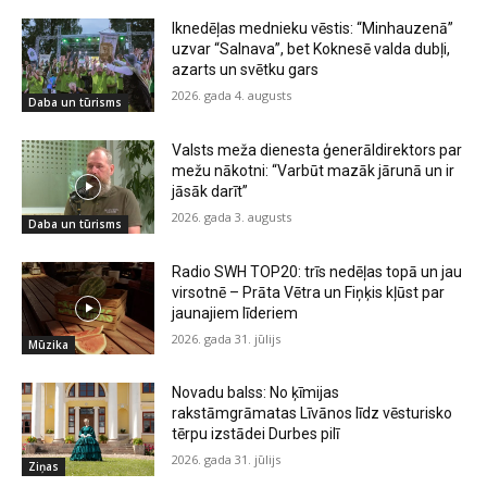
Iknedēļas mednieku vēstis: “Minhauzenā”
uzvar “Salnava”, bet Koknesē valda dubļi,
azarts un svētku gars
2026. gada 4. augusts
Daba un tūrisms
Valsts meža dienesta ģenerāldirektors par
mežu nākotni: “Varbūt mazāk jārunā un ir
jāsāk darīt”
2026. gada 3. augusts
Daba un tūrisms
Radio SWH TOP20: trīs nedēļas topā un jau
virsotnē – Prāta Vētra un Fiņķis kļūst par
jaunajiem līderiem
2026. gada 31. jūlijs
Mūzika
Novadu balss: No ķīmijas
rakstāmgrāmatas Līvānos līdz vēsturisko
tērpu izstādei Durbes pilī
2026. gada 31. jūlijs
Ziņas