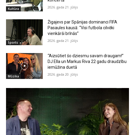
2026. gada 21. jūlijs
Kultūra
Žigajevs par Spānijas dominanci FIFA
Pasaules kausā: “Visi futbola cilvēki
vienkārši brīnās”
2026. gada 21. jūlijs
Sports
“Aizsūtiet šo dziesmu savam draugam!”
DJ Ella un Markus Riva 22 gadu draudzību
iemūžina duetā
2026. gada 20. jūlijs
Mūzika