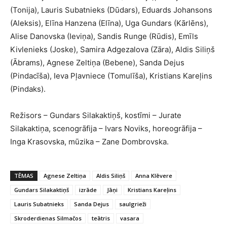
(Tonija), Lauris Subatnieks (Dūdars), Eduards Johansons
(Aleksis), Elīna Hanzena (Elīna), Uga Gundars (Kārlēns),
Alise Danovska (Ieviņa), Sandis Runge (Rūdis), Emīls
Kivlenieks (Joske), Samira Adgezalova (Zāra), Aldis Siliņš
(Ābrams), Agnese Zeltiņa (Bebene), Sanda Dejus
(Pindacīša), Ieva Pļavniece (Tomulīša), Kristians Kareļins
(Pindaks).
Režisors – Gundars Silakaktiņš, kostīmi – Jurate
Silakaktiņa, scenogrāfija – Ivars Noviks, horeogrāfija –
Inga Krasovska, mūzika – Zane Dombrovska.
TĒMAS
Agnese Zeltiņa
Aldis Siliņš
Anna Klēvere
Gundars Silakaktiņš
izrāde
Jāņi
Kristians Kareļins
Lauris Subatnieks
Sanda Dejus
saulgrieži
Skroderdienas Silmačos
teātris
vasara