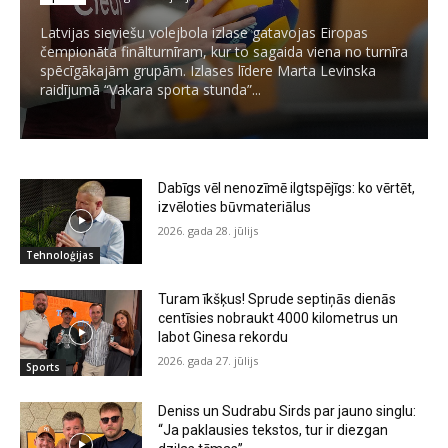
Latvijas sieviešu volejbola izlase gatavojas Eiropas
čempionāta finālturnīram, kur to sagaida viena no turnīra
spēcīgākajām grupām. Izlases līdere Marta Levinska
raidījumā “Vakara sporta stunda”...
Dabīgs vēl nenozīmē ilgtspējīgs: ko vērtēt,
izvēloties būvmateriālus
2026. gada 28. jūlijs
Tehnoloģijas
Turam īkšķus! Sprude septiņās dienās
centīsies nobraukt 4000 kilometrus un
labot Ginesa rekordu
2026. gada 27. jūlijs
Sports
Deniss un Sudrabu Sirds par jauno singlu:
“Ja paklausies tekstos, tur ir diezgan