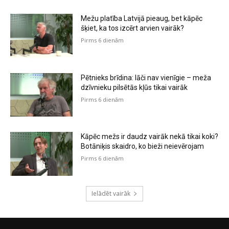
Mežu platība Latvijā pieaug, bet kāpēc
šķiet, ka tos izcērt arvien vairāk?
Pirms 6 dienām
Pētnieks brīdina: lāči nav vienīgie – meža
dzīvnieku pilsētās kļūs tikai vairāk
Pirms 6 dienām
Kāpēc mežs ir daudz vairāk nekā tikai koki?
Botāniķis skaidro, ko bieži neievērojam
Pirms 6 dienām
Ielādēt vairāk