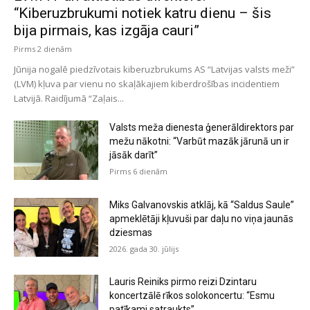
“Kiberuzbrukumi notiek katru dienu – šis
bija pirmais, kas izgāja cauri”
Pirms 2 dienām
Jūnija nogalē piedzīvotais kiberuzbrukums AS “Latvijas valsts meži”
(LVM) kļuva par vienu no skaļākajiem kiberdrošības incidentiem
Latvijā. Raidījumā “Zaļais...
Valsts meža dienesta ģenerāldirektors par
mežu nākotni: “Varbūt mazāk jārunā un ir
jāsāk darīt”
Pirms 6 dienām
Miks Galvanovskis atklāj, kā “Saldus Saule”
apmeklētāji kļuvuši par daļu no viņa jaunās
dziesmas
2026. gada 30. jūlijs
Lauris Reiniks pirmo reizi Dzintaru
koncertzālē rīkos solokoncertu: “Esmu
patīkami satraukts”