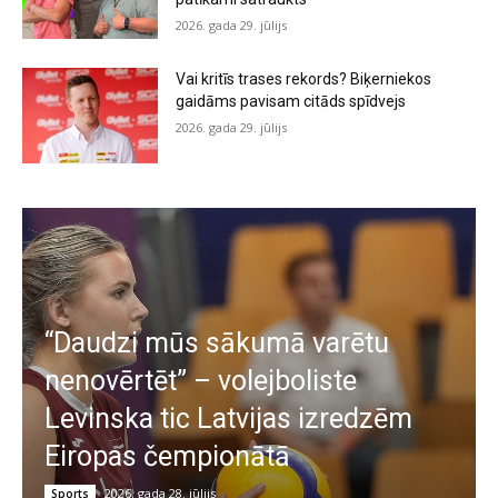
2026. gada 29. jūlijs
Vai kritīs trases rekords? Biķerniekos
gaidāms pavisam citāds spīdvejs
2026. gada 29. jūlijs
“Daudzi mūs sākumā varētu
nenovērtēt” – volejboliste
Levinska tic Latvijas izredzēm
Eiropas čempionātā
2026. gada 28. jūlijs
Sports