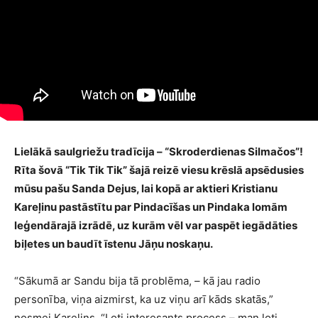
Lielākā saulgriežu tradīcija – “Skroderdienas Silmačos”!
Rīta šovā “Tik Tik Tik” šajā reizē viesu krēslā apsēdusies
mūsu pašu Sanda Dejus, lai kopā ar aktieri Kristianu
Kareļinu pastāstītu par Pindacīšas un Pindaka lomām
leģendārajā izrādē, uz kurām vēl var paspēt iegādāties
biļetes un baudīt īstenu Jāņu noskaņu.
“Sākumā ar Sandu bija tā problēma, – kā jau radio
personība, viņa aizmirst, ka uz viņu arī kāds skatās,”
nosmej Kareļins. “Ļoti interesants process – man ļoti