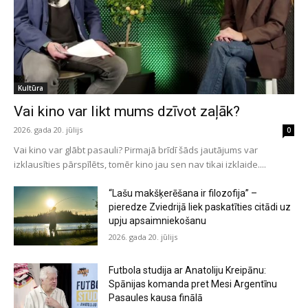
Kultūra
Vai kino var likt mums dzīvot zaļāk?
2026. gada 20. jūlijs
0
Vai kino var glābt pasauli? Pirmajā brīdī šāds jautājums var
izklausīties pārspīlēts, tomēr kino jau sen nav tikai izklaide....
“Lašu makšķerēšana ir filozofija” –
pieredze Zviedrijā liek paskatīties citādi uz
upju apsaimniekošanu
2026. gada 20. jūlijs
Futbola studija ar Anatoliju Kreipānu:
Spānijas komanda pret Mesi Argentīnu
Pasaules kausa finālā