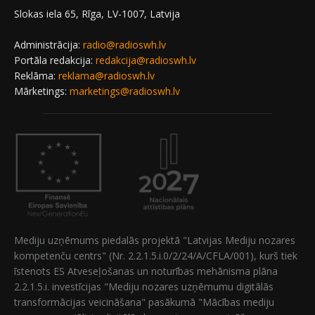
Slokas iela 65, Rīga, LV-1007, Latvija
Administrācija:
radio@radioswh.lv
Portāla redakcija:
redakcija@radioswh.lv
Reklāma:
reklama@radioswh.lv
Mārketings:
marketings@radioswh.lv
Mediju uzņēmums piedalās projektā "Latvijas Mediju nozares
kompetenču centrs" (Nr. 2.2.1.5.i.0/2/24/A/CFLA/001), kurš tiek
īstenots ES Atveseļošanas un noturības mehānisma plāna
2.2.1.5.i. investīcijas "Mediju nozares uzņēmumu digitālās
transformācijas veicināšana" pasākumā "Mācības mediju