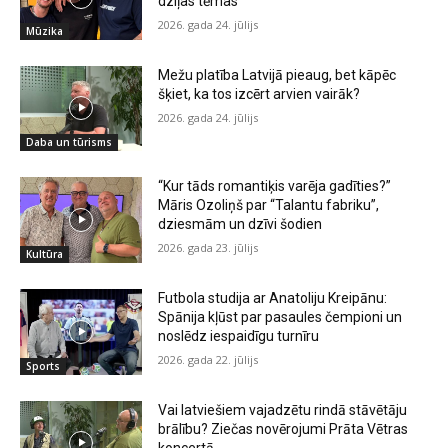
dziļas tēmas”
2026. gada 24. jūlijs
Mūzika
Mežu platība Latvijā pieaug, bet kāpēc
šķiet, ka tos izcērt arvien vairāk?
2026. gada 24. jūlijs
Daba un tūrisms
“Kur tāds romantiķis varēja gadīties?”
Māris Ozoliņš par “Talantu fabriku”,
dziesmām un dzīvi šodien
2026. gada 23. jūlijs
Kultūra
Futbola studija ar Anatoliju Kreipānu:
Spānija kļūst par pasaules čempioni un
noslēdz iespaidīgu turnīru
2026. gada 22. jūlijs
Sports
Vai latviešiem vajadzētu rindā stāvētāju
brālību? Ziečas novērojumi Prāta Vētras
koncertā