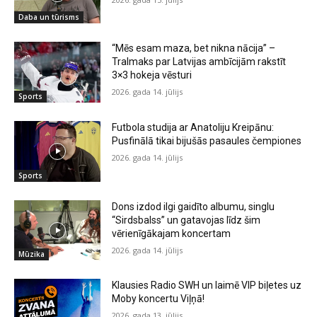
Daba un tūrisms
“Mēs esam maza, bet nikna nācija” –
Tralmaks par Latvijas ambīcijām rakstīt
3×3 hokeja vēsturi
2026. gada 14. jūlijs
Sports
Futbola studija ar Anatoliju Kreipānu:
Pusfinālā tikai bijušās pasaules čempiones
2026. gada 14. jūlijs
Sports
Dons izdod ilgi gaidīto albumu, singlu
“Sirdsbalss” un gatavojas līdz šim
vērienīgākajam koncertam
2026. gada 14. jūlijs
Mūzika
Klausies Radio SWH un laimē VIP biļetes uz
Moby koncertu Viļņā!
2026. gada 13. jūlijs