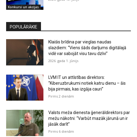
Konkursi un akcijas
POPULĀRĀKIE
Klaišis brīdina par vieglas naudas
slazdiem: “Viens šāds darījums digitālajā
vidē var sabojāt visu tavu dzīvi”
2026. gada 1. jūnijs
LVM IT un attīstības direktors:
“Kiberuzbrukumi notiek katru dienu – šis
bija pirmais, kas izgāja cauri”
Pirms 2 dienām
Valsts meža dienesta ģenerāldirektors par
mežu nākotni: “Varbūt mazāk jārunā un ir
jāsāk darīt”
Pirms 6 dienām