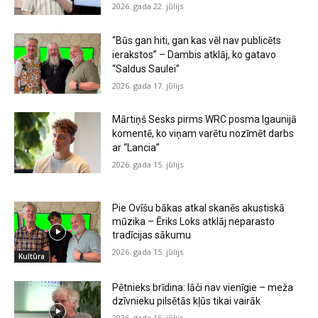
2026. gada 22. jūlijs
“Būs gan hiti, gan kas vēl nav publicēts
ierakstos” – Dambis atklāj, ko gatavo
“Saldus Saulei”
2026. gada 17. jūlijs
Mārtiņš Sesks pirms WRC posma Igaunijā
komentē, ko viņam varētu nozīmēt darbs
ar “Lancia”
2026. gada 15. jūlijs
Pie Ovīšu bākas atkal skanēs akustiskā
mūzika – Ēriks Loks atklāj neparasto
tradīcijas sākumu
2026. gada 15. jūlijs
Kultūra
Pētnieks brīdina: lāči nav vienīgie – meža
dzīvnieku pilsētās kļūs tikai vairāk
2026. gada 15. jūlijs