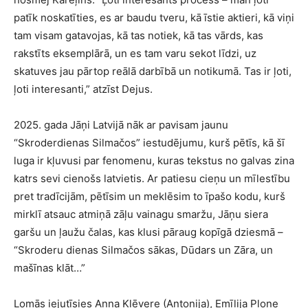
patīk noskatīties, es ar baudu tveru, kā īstie aktieri, kā viņi
tam visam gatavojas, kā tas notiek, kā tas vārds, kas
rakstīts eksemplārā, un es tam varu sekot līdzi, uz
skatuves jau pārtop reālā darbībā un notikumā. Tas ir ļoti,
ļoti interesanti,” atzīst Dejus.
2025. gada Jāņi Latvijā nāk ar pavisam jaunu
“Skroderdienas Silmačos” iestudējumu, kurš pētīs, kā šī
luga ir kļuvusi par fenomenu, kuras tekstus no galvas zina
katrs sevi cienošs latvietis. Ar patiesu cieņu un mīlestību
pret tradīcijām, pētīsim un meklēsim to īpašo kodu, kurš
mirklī atsauc atmiņā zāļu vainagu smaržu, Jāņu siera
garšu un ļaužu čalas, kas klusi pāraug kopīgā dziesmā –
“Skroderu dienas Silmačos sākas, Dūdars un Zāra, un
mašīnas klāt…”
Lomās iejutīsies Anna Klēvere (Antonija), Emīlija Plone