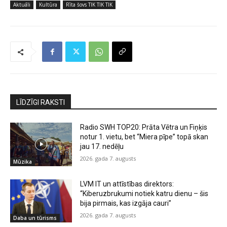
Aktuāli
Kultūra
Rīta šovs TIK TIK TIK
LĪDZĪGI RAKSTI
Radio SWH TOP20: Prāta Vētra un Fiņķis
notur 1. vietu, bet “Miera pīpe” topā skan
jau 17. nedēļu
2026. gada 7. augusts
Mūzika
LVM IT un attīstības direktors:
“Kiberuzbrukumi notiek katru dienu – šis
bija pirmais, kas izgāja cauri”
2026. gada 7. augusts
Daba un tūrisms