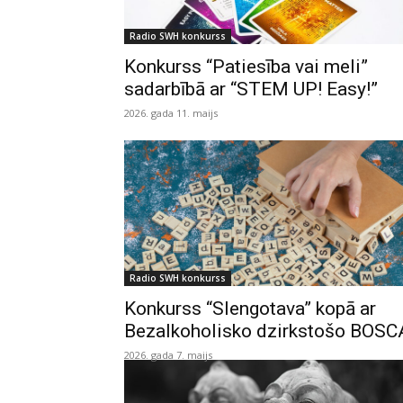
Radio SWH konkurss
Konkurss “Patiesība vai meli”
sadarbībā ar “STEM UP! Easy!”
2026. gada 11. maijs
Radio SWH konkurss
Konkurss “Slengotava” kopā ar
Bezalkoholisko dzirkstošo BOSC
2026. gada 7. maijs