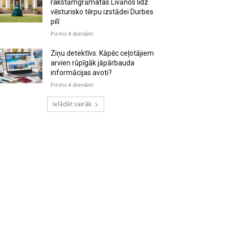
rakstāmgrāmatas Līvānos līdz
vēsturisko tērpu izstādei Durbes
pilī
Pirms 4 dienām
Ziņu detektīvs: Kāpēc ceļotājiem
arvien rūpīgāk jāpārbauda
informācijas avoti?
Pirms 4 dienām
Ielādēt vairāk