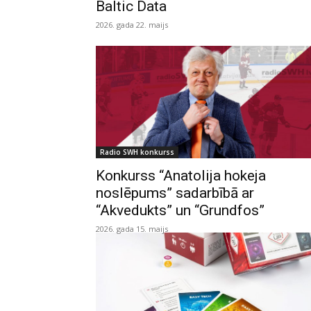
Baltic Data
2026. gada 22. maijs
Radio SWH konkurss
Konkurss “Anatolija hokeja
noslēpums” sadarbībā ar
“Akvedukts” un “Grundfos”
2026. gada 15. maijs