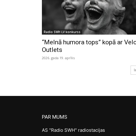
Radio SWH LV konkurss
“Melnā humora tops” kopā ar Vel
Outlets
2026. gada 19. aprīlis
I
PAR MUMS
AS "Radio SWH" radiostacijas