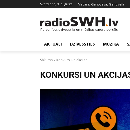
svētdiena, 9. augusts
Madara, Genoveva, Genovefa
AKTUĀLI
DZĪVESSTILS
MŪZIKA
S
Sākums
Konkursi un akcijas
KONKURSI UN AKCIJA