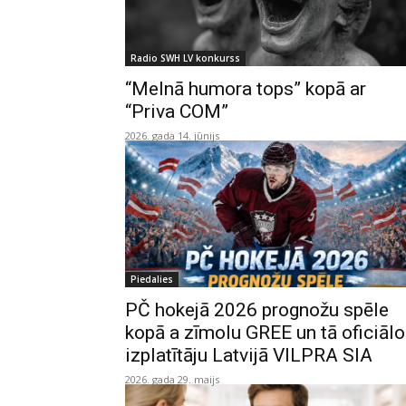
Radio SWH LV konkurss
“Melnā humora tops” kopā ar
“Priva COM”
2026. gada 14. jūnijs
Piedalies
PČ hokejā 2026 prognožu spēle
kopā a zīmolu GREE un tā oficiālo
izplatītāju Latvijā VILPRA SIA
2026. gada 29. maijs