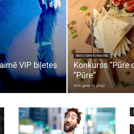
RADIO SWH KONKURSS
aimē VIP biļetes
Konkurss “Pūre d
“Pūre”
2026. gada 14. jūnijs