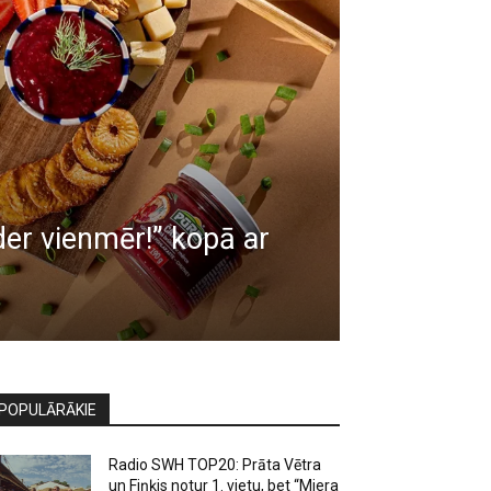
er vienmēr!” kopā ar
POPULĀRĀKIE
Radio SWH TOP20: Prāta Vētra
un Fiņķis notur 1. vietu, bet “Miera