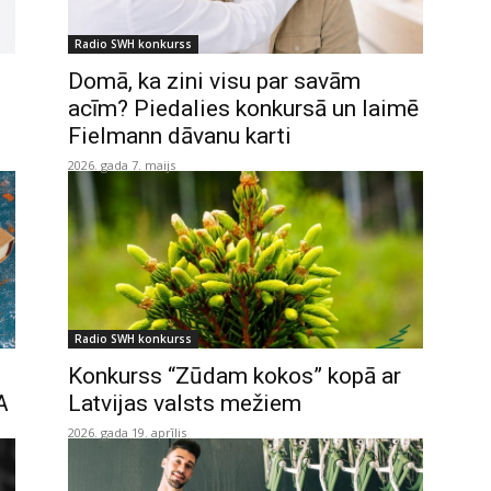
Radio SWH konkurss
Domā, ka zini visu par savām
acīm? Piedalies konkursā un laimē
Fielmann dāvanu karti
2026. gada 7. maijs
Radio SWH konkurss
Konkurss “Zūdam kokos” kopā ar
A
Latvijas valsts mežiem
2026. gada 19. aprīlis