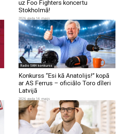
uz Foo Fighters koncertu
Stokholmā!
2026. gada 14. maijs
Radio SWH konkurss
Konkurss “Esi kā Anatolijs!” kopā
ar AS Ferrus – oficiālo Toro dīleri
Latvijā
2026. gada 14. maijs