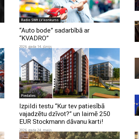
Radio SWH LV konkurss
“Auto bode” sadarbībā ar
“KVADRO”
2026. gada 14. jūnijs
Piedalies
Izpildi testu “Kur tev patiesībā
vajadzētu dzīvot?” un laimē 250
EUR Stockmann dāvanu karti!
2026. gada 24. maijs