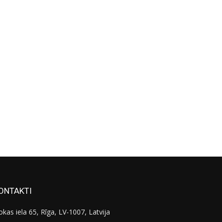
ONTAKTI
okas iela 65, Rīga, LV-1007, Latvija