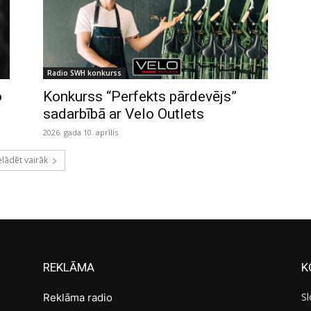
Radio SWH konkurss
o
Konkurss “Perfekts pārdevējs”
sadarbībā ar Velo Outlets
2026. gada 10. aprīlis
elādēt vairāk
REKLĀMA
K
Sl
Reklāma radio