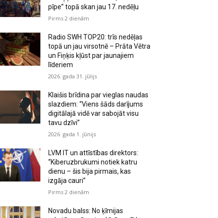
pīpe” topā skan jau 17. nedēļu
Pirms 2 dienām
Radio SWH TOP20: trīs nedēļas
topā un jau virsotnē – Prāta Vētra
un Fiņķis kļūst par jaunajiem
līderiem
2026. gada 31. jūlijs
Klaišis brīdina par vieglas naudas
slazdiem: “Viens šāds darījums
digitālajā vidē var sabojāt visu
tavu dzīvi”
2026. gada 1. jūnijs
LVM IT un attīstības direktors:
“Kiberuzbrukumi notiek katru
dienu – šis bija pirmais, kas
izgāja cauri”
Pirms 2 dienām
Novadu balss: No ķīmijas