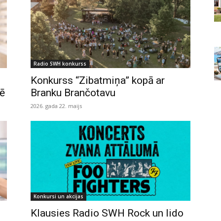
Radio SWH konkurss
Konkurss “Zibatmiņa” kopā ar
mē
Branku Brančotavu
2026. gada 22. maijs
Konkursi un akcijas
Klausies Radio SWH Rock un lido