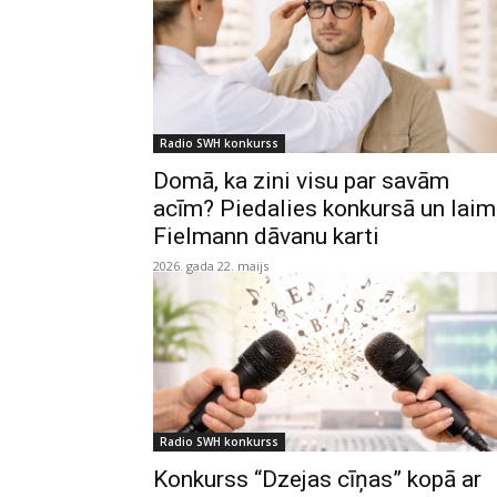
Radio SWH konkurss
Domā, ka zini visu par savām
acīm? Piedalies konkursā un lai
Fielmann dāvanu karti
2026. gada 22. maijs
Radio SWH konkurss
Konkurss “Dzejas cīņas” kopā ar