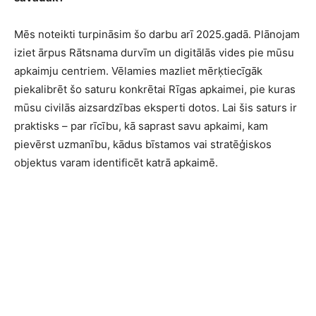
Mēs noteikti turpināsim šo darbu arī 2025.gadā. Plānojam
iziet ārpus Rātsnama durvīm un digitālās vides pie mūsu
apkaimju centriem. Vēlamies mazliet mērķtiecīgāk
piekalibrēt šo saturu konkrētai Rīgas apkaimei, pie kuras
mūsu civilās aizsardzības eksperti dotos. Lai šis saturs ir
praktisks – par rīcību, kā saprast savu apkaimi, kam
pievērst uzmanību, kādus bīstamos vai stratēģiskos
objektus varam identificēt katrā apkaimē.