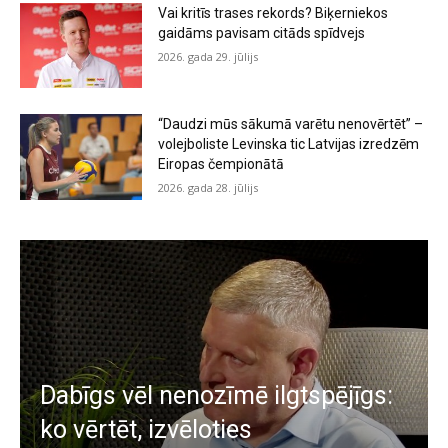
Vai kritīs trases rekords? Biķerniekos
gaidāms pavisam citāds spīdvejs
2026. gada 29. jūlijs
“Daudzi mūs sākumā varētu nenovērtēt” –
volejboliste Levinska tic Latvijas izredzēm
Eiropas čempionātā
2026. gada 28. jūlijs
Dabīgs vēl nenozīmē ilgtspējīgs:
ko vērtēt, izvēloties