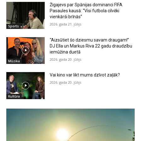
Žigajevs par Spānijas dominanci FIFA
Pasaules kausā: “Visi futbola cilvēki
vienkārši brīnās”
2026. gada 21. jūlijs
Sports
“Aizsūtiet šo dziesmu savam draugam!”
DJ Ella un Markus Riva 22 gadu draudzību
iemūžina duetā
2026. gada 20. jūlijs
Mūzika
Vai kino var likt mums dzīvot zaļāk?
2026. gada 20. jūlijs
Kultūra