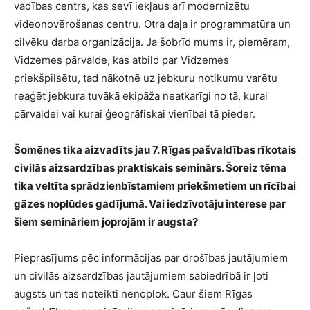
vadības centrs, kas sevī iekļaus arī modernizētu
videonovērošanas centru. Otra daļa ir programmatūra un
cilvēku darba organizācija. Ja šobrīd mums ir, piemēram,
Vidzemes pārvalde, kas atbild par Vidzemes
priekšpilsētu, tad nākotnē uz jebkuru notikumu varētu
reaģēt jebkura tuvākā ekipāža neatkarīgi no tā, kurai
pārvaldei vai kurai ģeogrāfiskai vienībai tā pieder.
Šomēnes tika aizvadīts jau 7. Rīgas pašvaldības rīkotais
civilās aizsardzības praktiskais seminārs. Šoreiz tēma
tika veltīta sprādzienbīstamiem priekšmetiem un rīcībai
gāzes noplūdes gadījumā. Vai iedzīvotāju interese par
šiem semināriem joprojām ir augsta?
Pieprasījums pēc informācijas par drošības jautājumiem
un civilās aizsardzības jautājumiem sabiedrībā ir ļoti
augsts un tas noteikti nenoplok. Caur šiem Rīgas