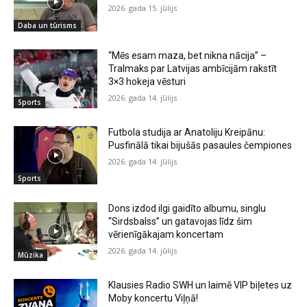
2026. gada 15. jūlijs
Daba un tūrisms
“Mēs esam maza, bet nikna nācija” –
Tralmaks par Latvijas ambīcijām rakstīt
3×3 hokeja vēsturi
2026. gada 14. jūlijs
Sports
Futbola studija ar Anatoliju Kreipānu:
Pusfinālā tikai bijušās pasaules čempiones
2026. gada 14. jūlijs
Sports
Dons izdod ilgi gaidīto albumu, singlu
“Sirdsbalss” un gatavojas līdz šim
vērienīgākajam koncertam
2026. gada 14. jūlijs
Mūzika
Klausies Radio SWH un laimē VIP biļetes uz
Moby koncertu Viļņā!