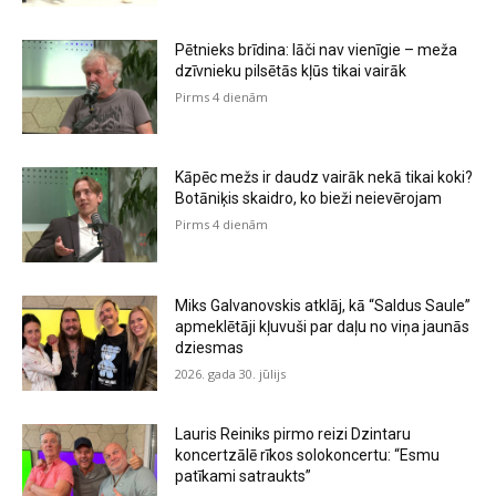
Pētnieks brīdina: lāči nav vienīgie – meža
dzīvnieku pilsētās kļūs tikai vairāk
Pirms 4 dienām
Kāpēc mežs ir daudz vairāk nekā tikai koki?
Botāniķis skaidro, ko bieži neievērojam
Pirms 4 dienām
Miks Galvanovskis atklāj, kā “Saldus Saule”
apmeklētāji kļuvuši par daļu no viņa jaunās
dziesmas
2026. gada 30. jūlijs
Lauris Reiniks pirmo reizi Dzintaru
koncertzālē rīkos solokoncertu: “Esmu
patīkami satraukts”