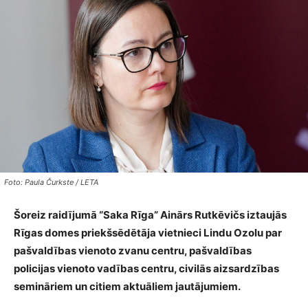
Foto: Paula Čurkste / LETA
Šoreiz raidījumā “Saka Rīga” Ainārs Rutkēvičs iztaujās
Rīgas domes priekšsēdētāja vietnieci Lindu Ozolu par
pašvaldības vienoto zvanu centru, pašvaldības
policijas vienoto vadības centru, civilās aizsardzības
semināriem un citiem aktuāliem jautājumiem.