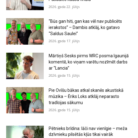
2026. gada 22. jūlijs
“Būs gan hiti, gan kas vēl nav publicēts
ierakstos” – Dambis atklāj, ko gatavo
“Saldus Saulei”
2026. gada 17. jūlijs
Mārtiņš Sesks pirms WRC posma Igaunijā
komentē, ko viņam varētu nozīmēt darbs
ar “Lancia”
2026. gada 15. jūlijs
Pie Ovīšu bākas atkal skanēs akustiskā
mūzika – Ēriks Loks atklāj neparasto
tradīcijas sākumu
2026. gada 15. jūlijs
Pētnieks brīdina: lāči nav vienīgie – meža
dzīvnieku pilsētās kļūs tikai vairāk