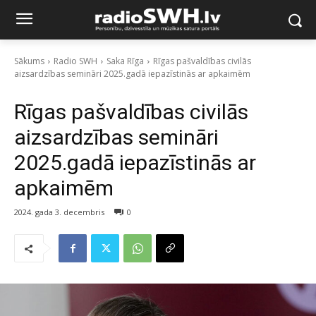
Sākums
Radio SWH
Saka Rīga
Rīgas pašvaldības civilās
aizsardzības semināri 2025.gadā iepazīstinās ar apkaimēm
Rīgas pašvaldības civilās
aizsardzības semināri
2025.gadā iepazīstinās ar
apkaimēm
2024. gada 3. decembris
0