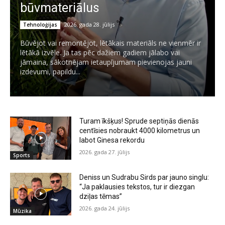
būvmateriālus
2026. gada 28. jūlijs
Tehnoloģijas
Būvējot vai remontējot, lētākais materiāls ne vienmēr ir
lētākā izvēle. Ja tas pēc dažiem gadiem jālabo vai
jāmaina, sākotnējam ietaupījumam pievienojas jauni
izdevumi, papildu...
Turam īkšķus! Sprude septiņās dienās
centīsies nobraukt 4000 kilometrus un
labot Ginesa rekordu
2026. gada 27. jūlijs
Sports
Deniss un Sudrabu Sirds par jauno singlu:
“Ja paklausies tekstos, tur ir diezgan
dziļas tēmas”
2026. gada 24. jūlijs
Mūzika