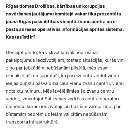
Rīgas
domes
Drošības,
kārtības
un
korupcijas
novēršanas
jautājumu
komitejā
vakar
tika
prezentēta
jaunā
Rīgas
pašvaldības
vienotā
zvanu
centra un e-
pasta adreses operatīvās informācijas aprites sistēma.
Kas tas īsti ir?
Domājot par to, kā viskvalitatīvāk nodrošināt
pakalpojumus iedzīvotājiem, tostarp situācijās, kurās viņi
ziņo par jebkādām nebūšanām pilsētā, mēs esam
izanalizējuši un sapratuši, ka pareizi būtu veidot vienu
ieejas punktu pašvaldībā caur vienu zvanu centru, vienu
noteiktu numuru. Mēs izvēlējāmies šo zvanu centru
veidot, izmantojot Satiksmes vadības centra operatoru
dienestu, kuram iedzīvotāji jau līdz šim varēja ziņot par
bīstamām bedrēm uz ielām vai citām nebūšanām
transporta infrastruktūrā.