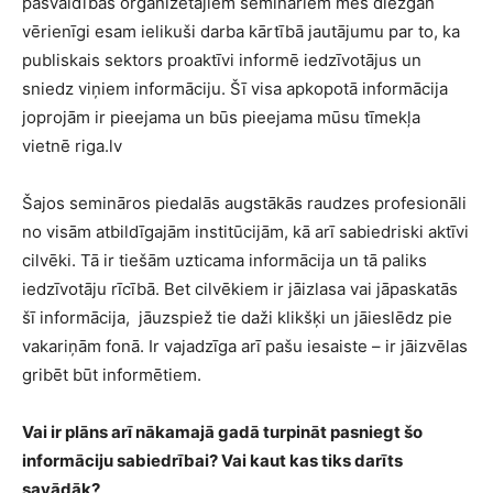
pašvaldības organizētajiem semināriem mēs diezgan
vērienīgi esam ielikuši darba kārtībā jautājumu par to, ka
publiskais sektors proaktīvi informē iedzīvotājus un
sniedz viņiem informāciju. Šī visa apkopotā informācija
joprojām ir pieejama un būs pieejama mūsu tīmekļa
vietnē riga.lv
Šajos semināros piedalās augstākās raudzes profesionāli
no visām atbildīgajām institūcijām, kā arī sabiedriski aktīvi
cilvēki. Tā ir tiešām uzticama informācija un tā paliks
iedzīvotāju rīcībā. Bet cilvēkiem ir jāizlasa vai jāpaskatās
šī informācija, jāuzspiež tie daži klikšķi un jāieslēdz pie
vakariņām fonā. Ir vajadzīga arī pašu iesaiste – ir jāizvēlas
gribēt būt informētiem.
Vai ir plāns arī nākamajā gadā turpināt pasniegt šo
informāciju sabiedrībai? Vai kaut kas tiks darīts
savādāk?