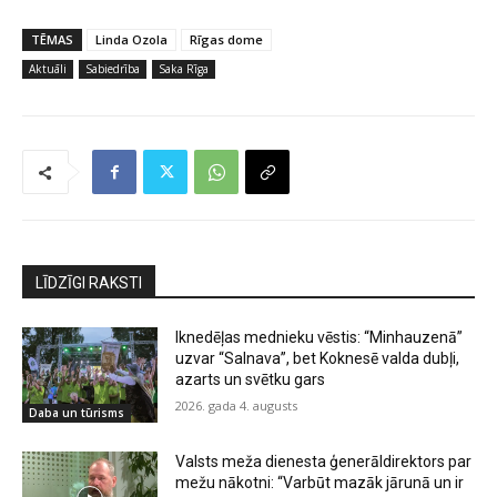
TĒMAS
Linda Ozola
Rīgas dome
Aktuāli
Sabiedrība
Saka Rīga
LĪDZĪGI RAKSTI
Iknedēļas mednieku vēstis: “Minhauzenā”
uzvar “Salnava”, bet Koknesē valda dubļi,
azarts un svētku gars
2026. gada 4. augusts
Daba un tūrisms
Valsts meža dienesta ģenerāldirektors par
mežu nākotni: “Varbūt mazāk jārunā un ir