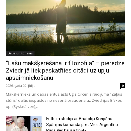
Daba un tūrisms
“Lašu makšķerēšana ir filozofija” – pieredze
Zviedrijā liek paskatīties citādi uz upju
apsaimniekošanu
2026. gada 20. jūlijs
0
Makšķernieks un dabas entuziasts Uģis Circenis raidījumā “Zaļais
stūris” dalās iespaidos no nesenā brauciena uz Zviedrijas Bīskes
upi (Byskeälven),...
Futbola studija ar Anatoliju Kreipānu:
Spānijas komanda pret Mesi Argentīnu
Pasaules kausa finālā