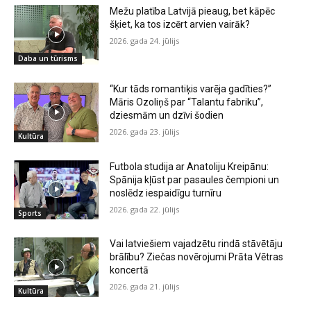
Mežu platība Latvijā pieaug, bet kāpēc
šķiet, ka tos izcērt arvien vairāk?
2026. gada 24. jūlijs
Daba un tūrisms
“Kur tāds romantiķis varēja gadīties?”
Māris Ozoliņš par “Talantu fabriku”,
dziesmām un dzīvi šodien
2026. gada 23. jūlijs
Kultūra
Futbola studija ar Anatoliju Kreipānu:
Spānija kļūst par pasaules čempioni un
noslēdz iespaidīgu turnīru
2026. gada 22. jūlijs
Sports
Vai latviešiem vajadzētu rindā stāvētāju
brālību? Ziečas novērojumi Prāta Vētras
koncertā
2026. gada 21. jūlijs
Kultūra