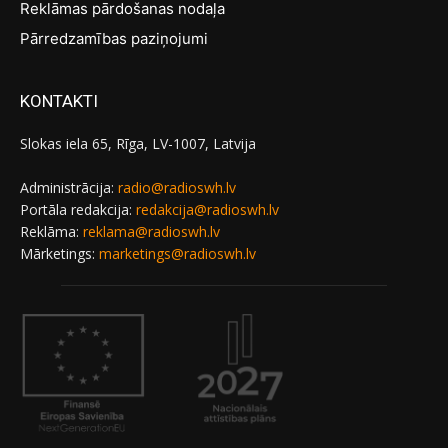
Reklāmas pārdošanas nodaļa
Pārredzamības paziņojumi
KONTAKTI
Slokas iela 65, Rīga, LV-1007, Latvija
Administrācija:
radio@radioswh.lv
Portāla redakcija:
redakcija@radioswh.lv
Reklāma:
reklama@radioswh.lv
Mārketings:
marketings@radioswh.lv