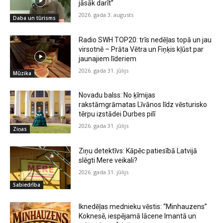
jāsāk darīt”
2026. gada 3. augusts
Daba un tūrisms
Radio SWH TOP20: trīs nedēļas topā un jau
virsotnē – Prāta Vētra un Fiņķis kļūst par
jaunajiem līderiem
2026. gada 31. jūlijs
Mūzika
Novadu balss: No ķīmijas
rakstāmgrāmatas Līvānos līdz vēsturisko
tērpu izstādei Durbes pilī
2026. gada 31. jūlijs
Ziņas
Ziņu detektīvs: Kāpēc patiesībā Latvijā
slēgti Mere veikali?
2026. gada 31. jūlijs
Sabiedrība
Iknedēļas mednieku vēstis: “Minhauzens”
Koknesē, iespējamā lācene Imantā un