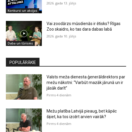
2026. gada 13. jūlijs
Konkursi un akcijas
Vai zoodārzs mūsdienās ir ētisks? Rīgas
Zoo skaidro, ko tas dara dabas labā
2026. gada 10. jūlijs
Daba un tūrisms
POPULĀRĀKIE
Valsts meža dienesta ģenerāldirektors par
mežu nākotni: “Varbūt mazāk jārunā un ir
jāsāk darīt”
Pirms 4 dienām
Mežu platība Latvijā pieaug, bet kāpēc
šķiet, ka tos izcērt arvien vairāk?
Pirms 4 dienām