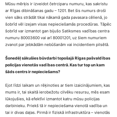
Mūsu mērķis ir izveidot četrciparu numuru, kas sakristu
ar Rīgas dibināšanas gadu – 1201. Bet šis numurs droši
vien sāks strādāt tikai nākamā gada pavasara cēlienā, jo
šobrīd vēl izejam visas nepieciešamās procedūras. Tāpēc
šobrīd var izmantot gan bijušo Satiksmes vadības centra
numuru 80003600 vai arī 80001201, uz šiem numuriem
zvanot par jebkādām nebūšanām vai incidentiem pilsētā.
Šonedēļ
sākušies
būvdarbi
topošajā
Rīgas
pašvaldības
policijas
vienotās
vadības
centrā.
Kas
tur
top
un
kam
šāds
centrs
ir
nepieciešams?
Ejot līdzi laikam un rēķinoties ar tiem izaicinājumiem, kas
mums ir, tai skaitā ierobežotu cilvēku resursu, mēs esam
lūkojušies, kā efektīvi izmantot katru mūsu policijas
darbinieku. Priekš tā ir nepieciešama vienotā vadība un
tai ir divas daļas. Pirmā ir fiziskā infrastruktūra – vienotās