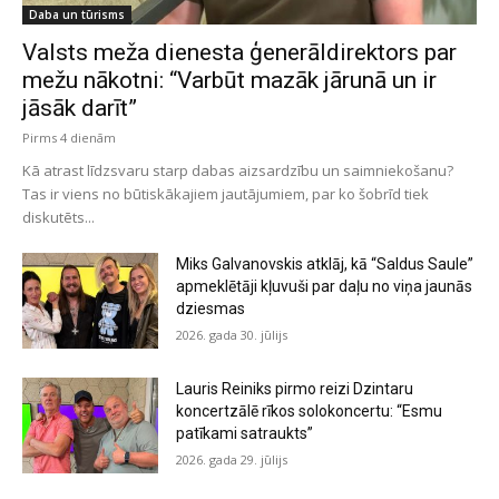
Daba un tūrisms
Valsts meža dienesta ģenerāldirektors par
mežu nākotni: “Varbūt mazāk jārunā un ir
jāsāk darīt”
Pirms 4 dienām
Kā atrast līdzsvaru starp dabas aizsardzību un saimniekošanu?
Tas ir viens no būtiskākajiem jautājumiem, par ko šobrīd tiek
diskutēts...
Miks Galvanovskis atklāj, kā “Saldus Saule”
apmeklētāji kļuvuši par daļu no viņa jaunās
dziesmas
2026. gada 30. jūlijs
Lauris Reiniks pirmo reizi Dzintaru
koncertzālē rīkos solokoncertu: “Esmu
patīkami satraukts”
2026. gada 29. jūlijs