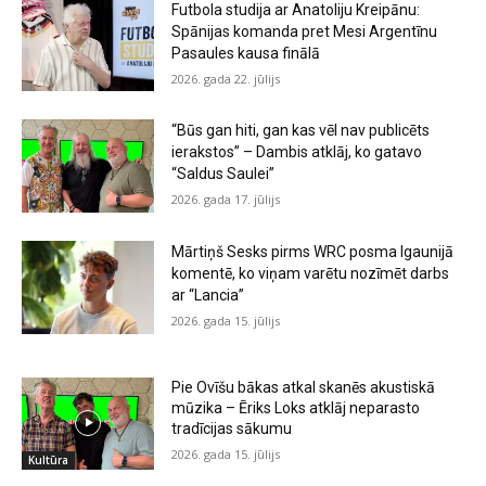
Futbola studija ar Anatoliju Kreipānu:
Spānijas komanda pret Mesi Argentīnu
Pasaules kausa finālā
2026. gada 22. jūlijs
“Būs gan hiti, gan kas vēl nav publicēts
ierakstos” – Dambis atklāj, ko gatavo
“Saldus Saulei”
2026. gada 17. jūlijs
Mārtiņš Sesks pirms WRC posma Igaunijā
komentē, ko viņam varētu nozīmēt darbs
ar “Lancia”
2026. gada 15. jūlijs
Pie Ovīšu bākas atkal skanēs akustiskā
mūzika – Ēriks Loks atklāj neparasto
tradīcijas sākumu
2026. gada 15. jūlijs
Kultūra