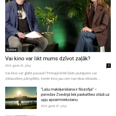
Kultūra
Vai kino var likt mums dzīvot zaļāk?
2026. gada 20. jūlijs
0
Vai kino var glābt pasauli? Pirmajā brīdī šāds jautājums var
izklausīties pārspīlēts, tomēr kino jau sen nav tikai izklaide....
“Lašu makšķerēšana ir filozofija” –
pieredze Zviedrijā liek paskatīties citādi uz
upju apsaimniekošanu
2026. gada 20. jūlijs