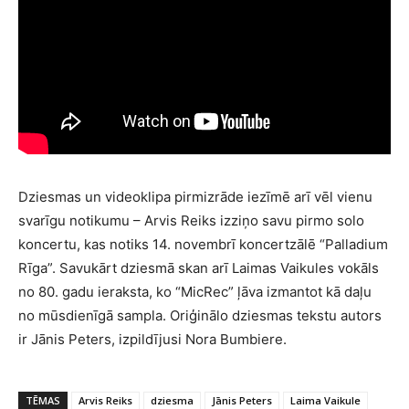
Dziesmas un videoklipa pirmizrāde iezīmē arī vēl vienu
svarīgu notikumu – Arvis Reiks izziņo savu pirmo solo
koncertu, kas notiks 14. novembrī koncertzālē “Palladium
Rīga”. Savukārt dziesmā skan arī Laimas Vaikules vokāls
no 80. gadu ieraksta, ko “MicRec” ļāva izmantot kā daļu
no mūsdienīgā sampla. Oriģinālo dziesmas tekstu autors
ir Jānis Peters, izpildījusi Nora Bumbiere.
TĒMAS
Arvis Reiks
dziesma
Jānis Peters
Laima Vaikule