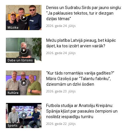
Deniss un Sudrabu Sirds par jauno singlu:
“Ja paklausies tekstos, tur ir diezgan
dziļas tēmas”
2026. gada 24. jūlijs
Mūzika
Mežu platība Latvijā pieaug, bet kāpēc
šķiet, ka tos izcērt arvien vairāk?
2026. gada 24. jūlijs
Daba un tūrisms
“Kur tāds romantiķis varēja gadīties?”
Māris Ozoliņš par “Talantu fabriku”,
dziesmām un dzīvi šodien
2026. gada 23. jūlijs
Kultūra
Futbola studija ar Anatoliju Kreipānu:
Spānija kļūst par pasaules čempioni un
noslēdz iespaidīgu turnīru
2026. gada 22. jūlijs
Sports