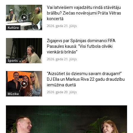
Vai latviešiem vajadzētu rindā stāvētāju
brālību? Ziečas novērojumi Prāta Vētras
koncertā
2026. gada 21. jūlijs
Kultūra
Žigajevs par Spānijas dominanci FIFA
Pasaules kausā: “Visi futbola cilvēki
vienkārši brīnās”
2026. gada 21. jūlijs
Sports
“Aizsūtiet šo dziesmu savam draugam!”
DJ Ella un Markus Riva 22 gadu draudzību
iemūžina duetā
2026. gada 20. jūlijs
Mūzika