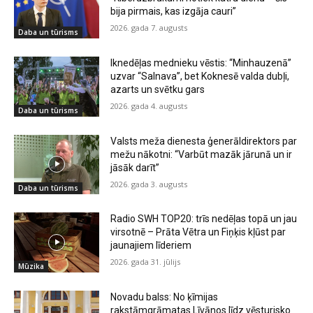
bija pirmais, kas izgāja cauri”
2026. gada 7. augusts
Daba un tūrisms
Iknedēļas mednieku vēstis: “Minhauzenā”
uzvar “Salnava”, bet Koknesē valda dubļi,
azarts un svētku gars
2026. gada 4. augusts
Daba un tūrisms
Valsts meža dienesta ģenerāldirektors par
mežu nākotni: “Varbūt mazāk jārunā un ir
jāsāk darīt”
2026. gada 3. augusts
Daba un tūrisms
Radio SWH TOP20: trīs nedēļas topā un jau
virsotnē – Prāta Vētra un Fiņķis kļūst par
jaunajiem līderiem
2026. gada 31. jūlijs
Mūzika
Novadu balss: No ķīmijas
rakstāmgrāmatas Līvānos līdz vēsturisko