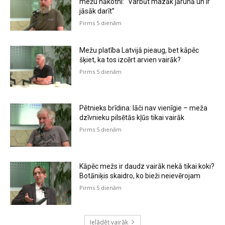
mežu nākotni: “Varbūt mazāk jārunā un ir
jāsāk darīt”
Pirms 5 dienām
Mežu platība Latvijā pieaug, bet kāpēc
šķiet, ka tos izcērt arvien vairāk?
Pirms 5 dienām
Pētnieks brīdina: lāči nav vienīgie – meža
dzīvnieku pilsētās kļūs tikai vairāk
Pirms 5 dienām
Kāpēc mežs ir daudz vairāk nekā tikai koki?
Botāniķis skaidro, ko bieži neievērojam
Pirms 5 dienām
Ielādēt vairāk