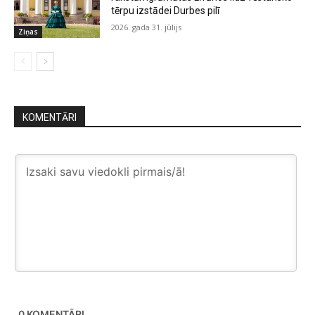
tērpu izstādei Durbes pilī
2026. gada 31. jūlijs
Ziņas
KOMENTĀRI
0
KOMENTĀRI