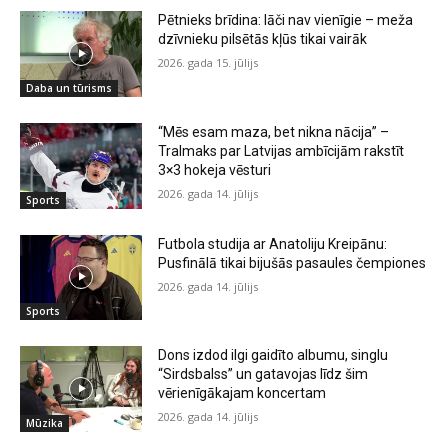
Pētnieks brīdina: lāči nav vienīgie – meža
dzīvnieku pilsētās kļūs tikai vairāk
2026. gada 15. jūlijs
Daba un tūrisms
“Mēs esam maza, bet nikna nācija” –
Tralmaks par Latvijas ambīcijām rakstīt
3×3 hokeja vēsturi
2026. gada 14. jūlijs
Sports
Futbola studija ar Anatoliju Kreipānu:
Pusfinālā tikai bijušās pasaules čempiones
2026. gada 14. jūlijs
Sports
Dons izdod ilgi gaidīto albumu, singlu
“Sirdsbalss” un gatavojas līdz šim
vērienīgākajam koncertam
2026. gada 14. jūlijs
Mūzika