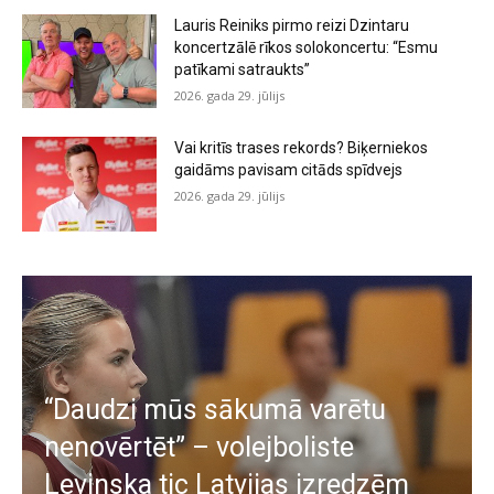
Lauris Reiniks pirmo reizi Dzintaru
koncertzālē rīkos solokoncertu: “Esmu
patīkami satraukts”
2026. gada 29. jūlijs
Vai kritīs trases rekords? Biķerniekos
gaidāms pavisam citāds spīdvejs
2026. gada 29. jūlijs
“Daudzi mūs sākumā varētu
nenovērtēt” – volejboliste
Levinska tic Latvijas izredzēm