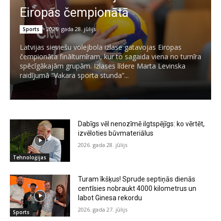
Eiropas čempionātā
2026. gada 28. jūlijs
Sports
Latvijas sieviešu volejbola izlase gatavojas Eiropas
čempionāta finālturnīram, kur to sagaida viena no turnīra
spēcīgākajām grupām. Izlases līdere Marta Levinska
raidījumā “Vakara sporta stunda”...
Dabīgs vēl nenozīmē ilgtspējīgs: ko vērtēt,
izvēloties būvmateriālus
2026. gada 28. jūlijs
Tehnoloģijas
Turam īkšķus! Sprude septiņās dienās
centīsies nobraukt 4000 kilometrus un
labot Ginesa rekordu
2026. gada 27. jūlijs
Sports