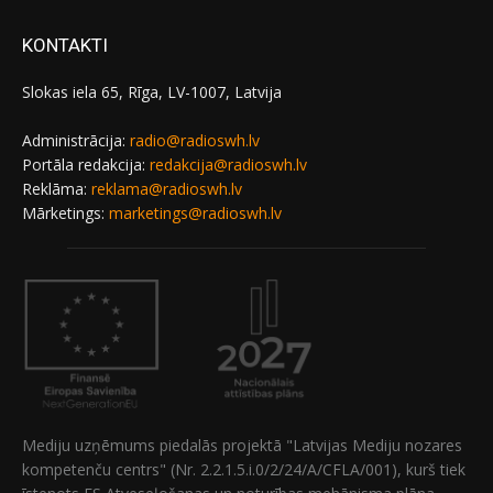
KONTAKTI
Slokas iela 65, Rīga, LV-1007, Latvija
Administrācija:
radio@radioswh.lv
Portāla redakcija:
redakcija@radioswh.lv
Reklāma:
reklama@radioswh.lv
Mārketings:
marketings@radioswh.lv
Mediju uzņēmums piedalās projektā "Latvijas Mediju nozares
kompetenču centrs" (Nr. 2.2.1.5.i.0/2/24/A/CFLA/001), kurš tiek