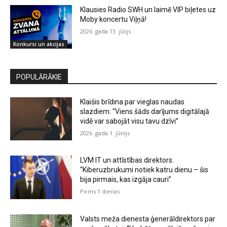
Klausies Radio SWH un laimē VIP biļetes uz
Moby koncertu Viļņā!
2026. gada 13. jūlijs
Konkursi un akcijas
POPULĀRĀKIE
Klaišis brīdina par vieglas naudas
slazdiem: “Viens šāds darījums digitālajā
vidē var sabojāt visu tavu dzīvi”
2026. gada 1. jūnijs
LVM IT un attīstības direktors:
“Kiberuzbrukumi notiek katru dienu – šis
bija pirmais, kas izgāja cauri”
Pirms 1 dienas
Valsts meža dienesta ģenerāldirektors par