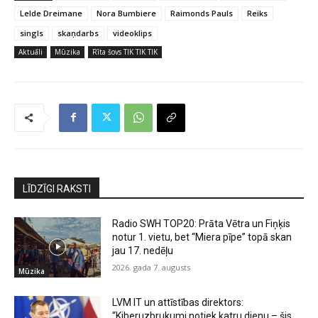
Lelde Dreimane
Nora Bumbiere
Raimonds Pauls
Reiks
singls
skaņdarbs
videoklips
Aktuāli
Mūzika
Rīta šovs TIK TIK TIK
LĪDZĪGI RAKSTI
Radio SWH TOP20: Prāta Vētra un Fiņķis
notur 1. vietu, bet “Miera pīpe” topā skan
jau 17. nedēļu
2026. gada 7. augusts
Mūzika
LVM IT un attīstības direktors:
“Kiberuzbrukumi notiek katru dienu – šis