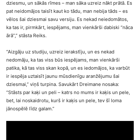
dziesmu, un sākās rīmes – man sāka uzreiz nākt prātā. Es
pat neidomājos taisīt kaut ko tādu, man nebija tāds – es
vēlos šai dziesmai savu versiju. Es nekad neiedomātos,
ka tas ir, pirmkārt, iespējams, man vienkārši dabiski “nāca
ārā”,” stāsta Reiks.
“Aizgāju uz studiju, uzreiz ierakstīju, un es nekad
nedomāju, ka tas viss būs iespējams, man vienkārši
patika, kā tas viss skan kopā, un es iedomājos, ka varbūt
ir iespēja uztaisīt jaunu mūsdienīgu aranžējumu šai
dziesmai,” viņš turpina. Savukārt Dreimane nosaka:
“Stāsts par kaķi un peli – katrs no mums ir kaķis un pele,
bet, lai noskaidrotu, kurš ir kaķis un pele, tev šī loma
jānospēlē līdz galam.”