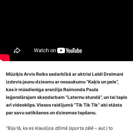
Mūziķis Arvis Reiks sadarbībā ar aktrisi Leldi Dreimani
izdevis jaunu dziesmu ar nosaukumu “Kaķis un pele”,
kas ir mūsdienīga aranžija Raimonda Paula
leģendārajam skaņdarbam “Laternu stundā”, un tai tapis
arī videoklips. Viesos raidījumā “Tik Tik Tik” abi stāsta
par savu satikšanos un dziesmas tapšanu.
“Bija tā, ka es klausījos
džimā
(sporta zālē – aut.)
to