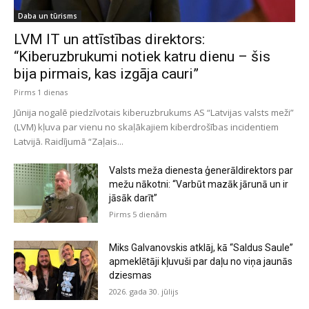
Daba un tūrisms
LVM IT un attīstības direktors:
“Kiberuzbrukumi notiek katru dienu – šis
bija pirmais, kas izgāja cauri”
Pirms 1 dienas
Jūnija nogalē piedzīvotais kiberuzbrukums AS “Latvijas valsts meži”
(LVM) kļuva par vienu no skaļākajiem kiberdrošības incidentiem
Latvijā. Raidījumā “Zaļais...
Valsts meža dienesta ģenerāldirektors par
mežu nākotni: “Varbūt mazāk jārunā un ir
jāsāk darīt”
Pirms 5 dienām
Miks Galvanovskis atklāj, kā “Saldus Saule”
apmeklētāji kļuvuši par daļu no viņa jaunās
dziesmas
2026. gada 30. jūlijs