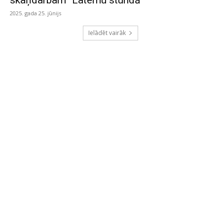
skaņdarbam “Laternu stundā”
2025. gada 25. jūnijs
Ielādēt vairāk