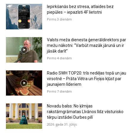
Iepirkšanās bez stresa, atlaides bez
piepūles – iepazīsti 4F lietotni
Pirms 3 dienām
Valsts meža dienesta ģenerāldirektors par
mežu nākotni: “Varbūt mazāk jārunā un ir
jāsāk darīt”
Pirms 4 dienām
Radio SWH TOP20: trīs nedēļas topā un jau
virsotnē – Prāta Vētra un Fiņķis kļūst par
jaunajiem līderiem
Pirms 7 dienām
Novadu balss: No ķīmijas
rakstāmgrāmatas Līvānos līdz vēsturisko
tērpu izstādei Durbes pilī
2026. gada 31. jūlijs