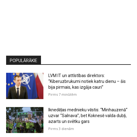
POPULĀRĀKIE
LVM IT un attīstības direktors:
“Kiberuzbrukumi notiek katru dienu – šis
bija pirmais, kas izgāja cauri”
Pirms 7 minūtēm
Iknedēļas mednieku vēstis: “Minhauzenā”
uzvar “Salnava”, bet Koknesē valda dubļi,
azarts un svētku gars
Pirms 3 dienām