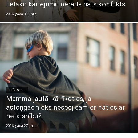
lielāko kaitējumu nerada pats konflikts
2026. gada 3. jūnijs
DZĪVESSTILS
Mamma jautā: kā rīkoties, ja
astoņgadnieks nespēj samierināties ar
netaisnību?
2026. gada 27. maijs