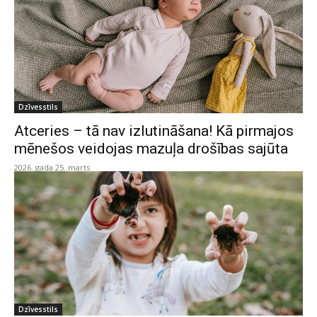
Dzīvesstils
Atceries – tā nav izlutināšana! Kā pirmajos
mēnešos veidojas mazuļa drošības sajūta
2026. gada 25. marts
Dzīvesstils