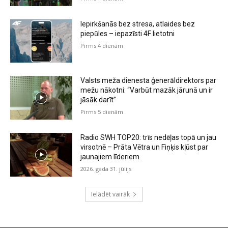
Iepirkšanās bez stresa, atlaides bez
piepūles – iepazīsti 4F lietotni
Pirms 4 dienām
Valsts meža dienesta ģenerāldirektors par
mežu nākotni: “Varbūt mazāk jārunā un ir
jāsāk darīt”
Pirms 5 dienām
Radio SWH TOP20: trīs nedēļas topā un jau
virsotnē – Prāta Vētra un Fiņķis kļūst par
jaunajiem līderiem
2026. gada 31. jūlijs
Ielādēt vairāk