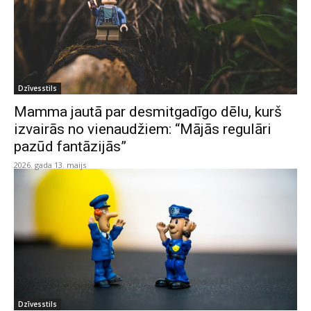
Dzīvesstils
Mamma jautā par desmitgadīgo dēlu, kurš
izvairās no vienaudžiem: “Mājās regulāri
pazūd fantāzijās”
2026. gada 13. maijs
Dzīvesstils