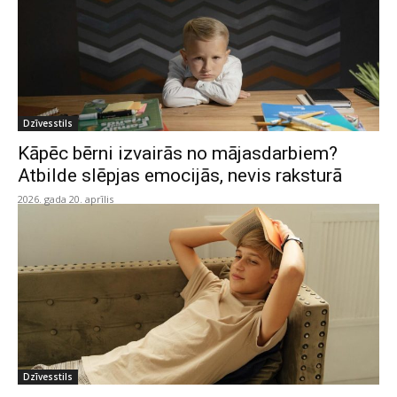
Dzīvesstils
Kāpēc bērni izvairās no mājasdarbiem?
Atbilde slēpjas emocijās, nevis raksturā
2026. gada 20. aprīlis
Dzīvesstils