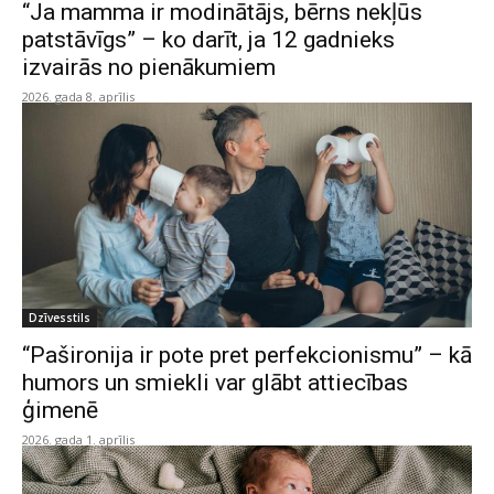
“Ja mamma ir modinātājs, bērns nekļūs
patstāvīgs” – ko darīt, ja 12 gadnieks
izvairās no pienākumiem
2026. gada 8. aprīlis
Dzīvesstils
“Pašironija ir pote pret perfekcionismu” – kā
humors un smiekli var glābt attiecības
ģimenē
2026. gada 1. aprīlis