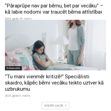
“Pāraprūpe nav par bērnu, bet par vecāku” –
kā labie nodomi var traucēt bērna attīstībai
2026. gada 18. marts
Dzīvesstils
“Tu mani vienmēr kritizē!” Speciālisti
skaidro, kāpēc bērni vecāku teikto uztver kā
uzbrukumu
2026. gada 9. marts
Ielādēt vairāk