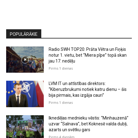
POPULĀRĀKIE
Radio SWH TOP20: Prāta Vētra un Fiņķis
notur 1. vietu, bet “Miera pīpe” topā skan
jau 17. nedēļu
Pirms 1 dienas
LVM IT un attīstības direktors:
“Kiberuzbrukumi notiek katru dienu – šis
bija pirmais, kas izgāja cauri”
Pirms 1 dienas
Iknedēļas mednieku vēstis: “Minhauzenā”
uzvar “Salnava”, bet Koknesē valda dubļi,
azarts un svētku gars
Pirms 4 dienām