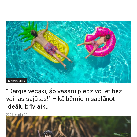
Dzīvesstils
“Dārgie vecāki, šo vasaru piedzīvojiet bez
vainas sajūtas!” – kā bērniem saplānot
ideālu brīvlaiku
2026. gada 20. maijs