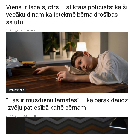
Viens ir labais, otrs – sliktais policists: kā šī
vecāku dinamika ietekmē bērna drošības
sajūtu
2026. gada 6. maijs
Dzīvesstils
“Tās ir mūsdienu lamatas” – kā pārāk daudz
izvēļu patiesībā kaitē bērnam
2026. gada 30. aprīlis