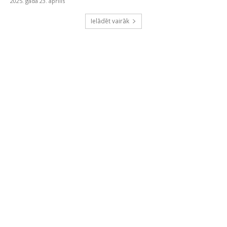
2025. gada 23. aprīlis
Ielādēt vairāk