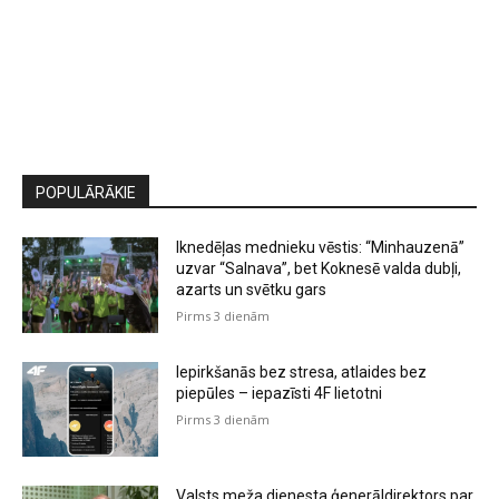
POPULĀRĀKIE
Iknedēļas mednieku vēstis: “Minhauzenā”
uzvar “Salnava”, bet Koknesē valda dubļi,
azarts un svētku gars
Pirms 3 dienām
Iepirkšanās bez stresa, atlaides bez
piepūles – iepazīsti 4F lietotni
Pirms 3 dienām
Valsts meža dienesta ģenerāldirektors par