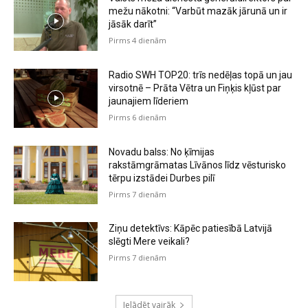
mežu nākotni: “Varbūt mazāk jārunā un ir
jāsāk darīt”
Pirms 4 dienām
Radio SWH TOP20: trīs nedēļas topā un jau
virsotnē – Prāta Vētra un Fiņķis kļūst par
jaunajiem līderiem
Pirms 6 dienām
Novadu balss: No ķīmijas
rakstāmgrāmatas Līvānos līdz vēsturisko
tērpu izstādei Durbes pilī
Pirms 7 dienām
Ziņu detektīvs: Kāpēc patiesībā Latvijā
slēgti Mere veikali?
Pirms 7 dienām
Ielādēt vairāk