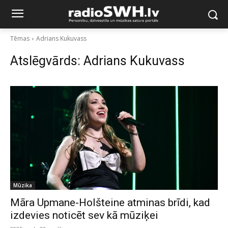
Tēmas
Adrians Kukuvass
Atslēgvārds:
Adrians Kukuvass
Mūzika
Māra Upmane-Holšteine atminas brīdi, kad
izdevies noticēt sev kā mūziķei