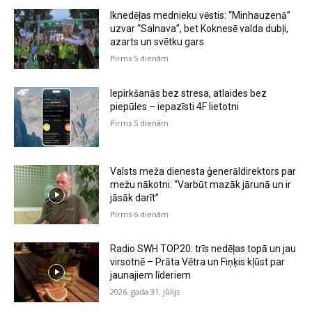
Iknedēļas mednieku vēstis: “Minhauzenā”
uzvar “Salnava”, bet Koknesē valda dubļi,
azarts un svētku gars
Pirms 5 dienām
Iepirkšanās bez stresa, atlaides bez
piepūles – iepazīsti 4F lietotni
Pirms 5 dienām
Valsts meža dienesta ģenerāldirektors par
mežu nākotni: “Varbūt mazāk jārunā un ir
jāsāk darīt”
Pirms 6 dienām
Radio SWH TOP20: trīs nedēļas topā un jau
virsotnē – Prāta Vētra un Fiņķis kļūst par
jaunajiem līderiem
2026. gada 31. jūlijs