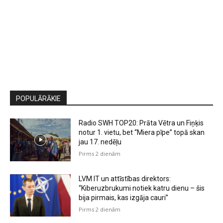
POPULĀRĀKIE
Radio SWH TOP20: Prāta Vētra un Fiņķis
notur 1. vietu, bet “Miera pīpe” topā skan
jau 17. nedēļu
Pirms 2 dienām
LVM IT un attīstības direktors:
“Kiberuzbrukumi notiek katru dienu – šis
bija pirmais, kas izgāja cauri”
Pirms 2 dienām