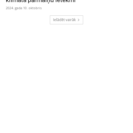
klimata pārmaiņu ietekmi
2024. gada 10. oktobris
Ielādēt vairāk