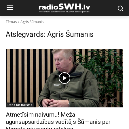
Tēmas
Agris Šūmanis
Atslēgvārds:
Agris Šūmanis
Daba un tūrisms
Atmetīsim naivumu! Meža
ugunsapsardzības vadītājs Šūmanis par