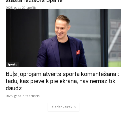
stāsta režisors Spaile
2025. gada 29. aprīlis
Sports
Buļs joprojām atvērts sporta komentēšanai:
tādu, kas pievelk pie ekrāna, nav nemaz tik
daudz
2025. gada 7. februāris
Ielādēt vairāk