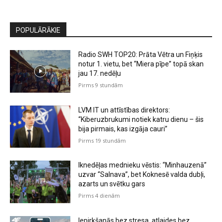
POPULĀRĀKIE
Radio SWH TOP20: Prāta Vētra un Fiņķis
notur 1. vietu, bet “Miera pīpe” topā skan
jau 17. nedēļu
Pirms 9 stundām
LVM IT un attīstības direktors:
“Kiberuzbrukumi notiek katru dienu – šis
bija pirmais, kas izgāja cauri”
Pirms 19 stundām
Iknedēļas mednieku vēstis: “Minhauzenā”
uzvar “Salnava”, bet Koknesē valda dubļi,
azarts un svētku gars
Pirms 4 dienām
Iepirkšanās bez stresa, atlaides bez