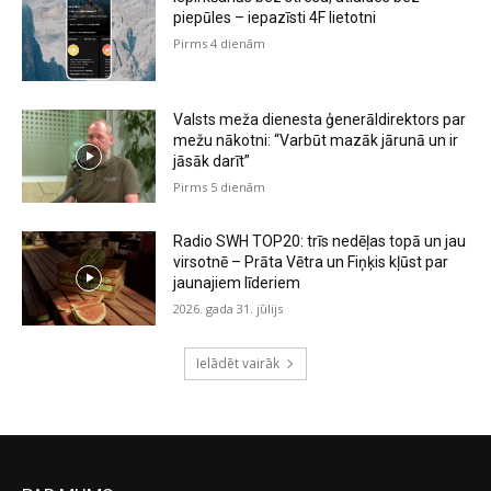
piepūles – iepazīsti 4F lietotni
Pirms 4 dienām
Valsts meža dienesta ģenerāldirektors par
mežu nākotni: “Varbūt mazāk jārunā un ir
jāsāk darīt”
Pirms 5 dienām
Radio SWH TOP20: trīs nedēļas topā un jau
virsotnē – Prāta Vētra un Fiņķis kļūst par
jaunajiem līderiem
2026. gada 31. jūlijs
Ielādēt vairāk