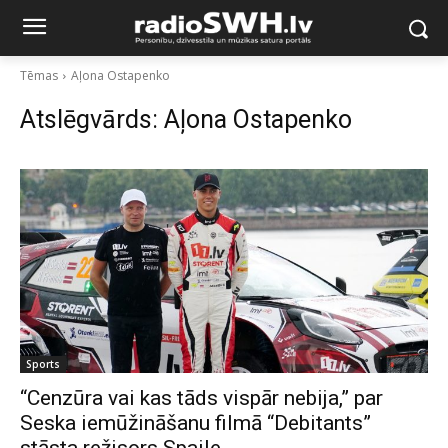
Tēmas
Aļona Ostapenko
Atslēgvārds:
Aļona Ostapenko
Sports
“Cenzūra vai kas tāds vispār nebija,” par
Seska iemūžināšanu filmā “Debitants”