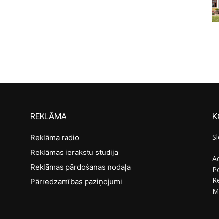
REKLĀMA
K
Sl
Reklāma radio
Reklāmas ierakstu studija
Ad
Reklāmas pārdošanas nodaļa
Po
R
Pārredzamības paziņojumi
M