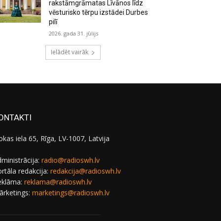
rakstāmgrāmatas Līvānos līdz
vēsturisko tērpu izstādei Durbes
pilī
2026. gada 31. jūlijs
Ielādēt vairāk
ONTAKTI
okas iela 65, Rīga, LV-1007, Latvija
ministrācija:
radio@radioswh.lv
rtāla redakcija:
redakcija@radioswh.lv
eklāma:
reklama@radioswh.lv
ārketings:
marketings@radioswh.lv