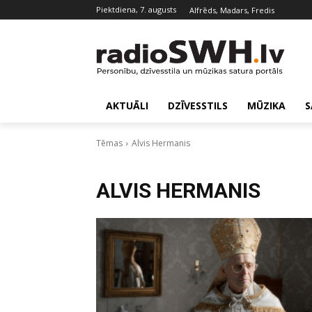
piektdiena, 7. augusts
Alfrēds, Madars, Fredis
AKTUĀLI
DZĪVESSTILS
MŪZIKA
S
Tēmas
Alvis Hermanis
ALVIS HERMANIS