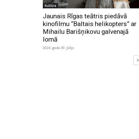
Kultūra
Jaunais Rīgas teātris piedāvā
kinofilmu “Baltais helikopters” ar
Mihailu Barišņikovu galvenajā
lomā
2024. gada 30. jūlijs
I