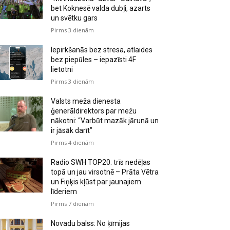
bet Koknesē valda dubļi, azarts
un svētku gars
Pirms 3 dienām
Iepirkšanās bez stresa, atlaides
bez piepūles – iepazīsti 4F
lietotni
Pirms 3 dienām
Valsts meža dienesta
ģenerāldirektors par mežu
nākotni: “Varbūt mazāk jārunā un
ir jāsāk darīt”
Pirms 4 dienām
Radio SWH TOP20: trīs nedēļas
topā un jau virsotnē – Prāta Vētra
un Fiņķis kļūst par jaunajiem
līderiem
Pirms 7 dienām
Novadu balss: No ķīmijas