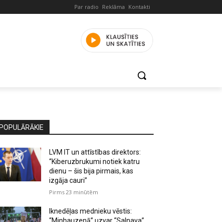
Par radio
Reklāma
Kontakti
POPULĀRĀKIE
LVM IT un attīstības direktors:
“Kiberuzbrukumi notiek katru
dienu – šis bija pirmais, kas
izgāja cauri”
Pirms 23 minūtēm
Iknedēļas mednieku vēstis:
“Minhauzenā” uzvar “Salnava”,