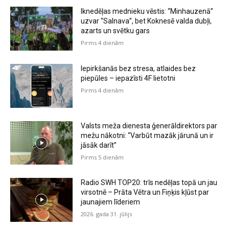
Iknedēļas mednieku vēstis: “Minhauzenā”
uzvar “Salnava”, bet Koknesē valda dubļi,
azarts un svētku gars
Pirms 4 dienām
Iepirkšanās bez stresa, atlaides bez
piepūles – iepazīsti 4F lietotni
Pirms 4 dienām
Valsts meža dienesta ģenerāldirektors par
mežu nākotni: “Varbūt mazāk jārunā un ir
jāsāk darīt”
Pirms 5 dienām
Radio SWH TOP20: trīs nedēļas topā un jau
virsotnē – Prāta Vētra un Fiņķis kļūst par
jaunajiem līderiem
2026. gada 31. jūlijs