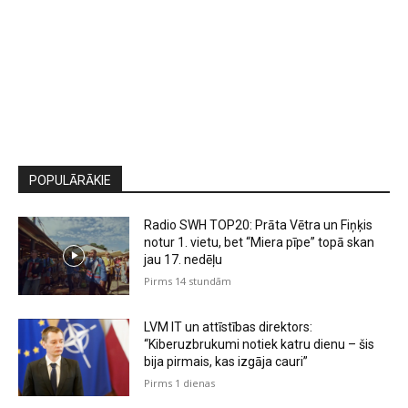
POPULĀRĀKIE
Radio SWH TOP20: Prāta Vētra un Fiņķis
notur 1. vietu, bet “Miera pīpe” topā skan
jau 17. nedēļu
Pirms 14 stundām
LVM IT un attīstības direktors:
“Kiberuzbrukumi notiek katru dienu – šis
bija pirmais, kas izgāja cauri”
Pirms 1 dienas