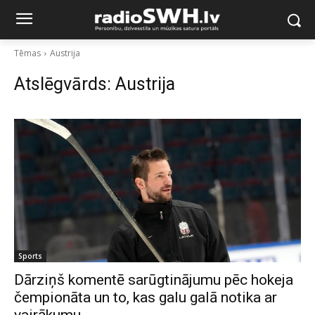
Tēmas
Austrija
Atslēgvārds:
Austrija
Sports
Dārziņš komentē sarūgtinājumu pēc hokeja
čempionāta un to, kas galu galā notika ar