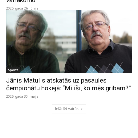
vairākumu
2025. gada 26. jūnijs
Sports
Jānis Matulis atskatās uz pasaules
čempionātu hokejā: “Mīlīši, ko mēs gribam?”
2025. gada 30. maijs
Ielādēt vairāk