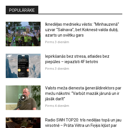
POPULĀRĀKIE
Iknedēļas mednieku vēstis: “Minhauzenā”
uzvar “Salnava”, bet Koknesē valda dubļi,
azarts un svētku gars
Pirms 3 dienām
Iepirkšanās bez stresa, atlaides bez
piepūles – iepazīsti 4F lietotni
Pirms 3 dienām
Valsts meža dienesta ģenerāldirektors par
mežu nākotni: “Varbūt mazāk jārunā un ir
jāsāk darīt”
Pirms 4 dienām
Radio SWH TOP20: trīs nedēļas topā un jau
virsotnē – Prāta Vētra un Fiņķis kļūst par