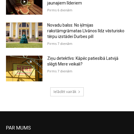
jaunajiem līderiem
Pirms 6 dienām
Novadu balss: No ķīmijas
rakstāmgrāmatas Līvānos līdz vēsturisko
tērpu izstādei Durbes pilī
Pirms 7 dienām
Ziņu detektīvs: Kāpēc patiesībā Latvijā
slēgti Mere veikali?
Pirms 7 dienām
Ielādēt vairāk
PAR MUMS