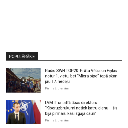
POPULĀRĀKIE
Radio SWH TOP20: Prāta Vētra un Fiņķis
notur 1. vietu, bet “Miera pīpe” topā skan
jau 17. nedēļu
Pirms 2 dienām
LVM IT un attīstības direktors:
“Kiberuzbrukumi notiek katru dienu – šis
bija pirmais, kas izgāja cauri”
Pirms 2 dienām