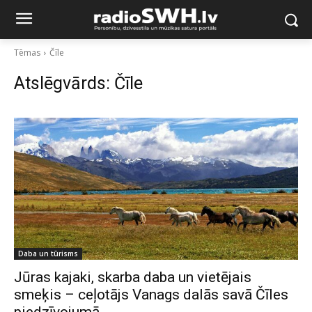
Tēmas
Čīle
Atslēgvārds:
Čīle
Daba un tūrisms
Jūras kajaki, skarba daba un vietējais
smeķis – ceļotājs Vanags dalās savā Čīles