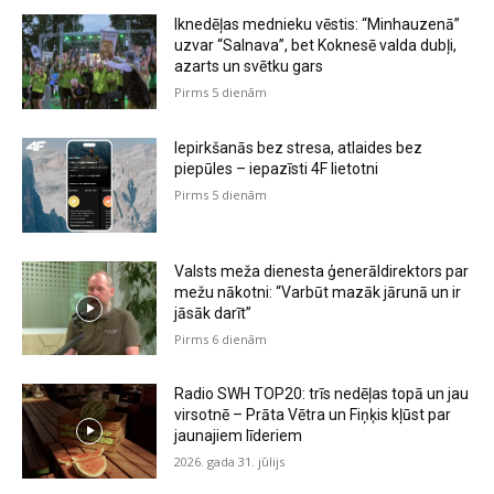
Iknedēļas mednieku vēstis: “Minhauzenā”
uzvar “Salnava”, bet Koknesē valda dubļi,
azarts un svētku gars
Pirms 5 dienām
Iepirkšanās bez stresa, atlaides bez
piepūles – iepazīsti 4F lietotni
Pirms 5 dienām
Valsts meža dienesta ģenerāldirektors par
mežu nākotni: “Varbūt mazāk jārunā un ir
jāsāk darīt”
Pirms 6 dienām
Radio SWH TOP20: trīs nedēļas topā un jau
virsotnē – Prāta Vētra un Fiņķis kļūst par
jaunajiem līderiem
2026. gada 31. jūlijs