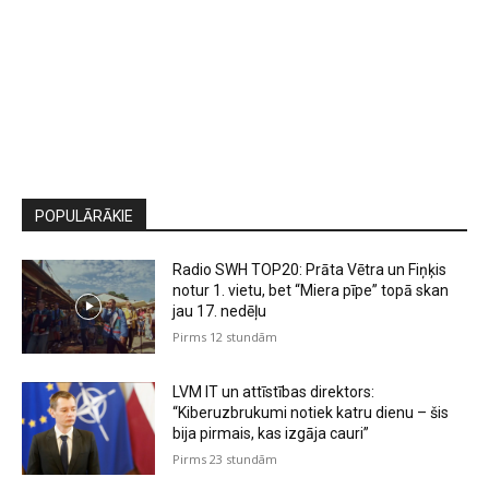
POPULĀRĀKIE
Radio SWH TOP20: Prāta Vētra un Fiņķis
notur 1. vietu, bet “Miera pīpe” topā skan
jau 17. nedēļu
Pirms 12 stundām
LVM IT un attīstības direktors:
“Kiberuzbrukumi notiek katru dienu – šis
bija pirmais, kas izgāja cauri”
Pirms 23 stundām