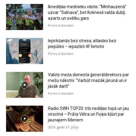
Iknedēļas mednieku vēstis: “Minhauzenā”
uzvar “Salnava”, bet Koknesē valda dubļi,
azarts un svētku gars
Pirms 4 dienām
Iepirkšanās bez stresa, atlaides bez
piepūles – iepazīsti 4F lietotni
Pirms 4 dienām
Valsts meža dienesta ģenerāldirektors par
mežu nākotni: “Varbūt mazāk jārunā un ir
jāsāk darīt”
Pirms 5 dienām
Radio SWH TOP20: trīs nedēļas topā un jau
virsotnē – Prāta Vētra un Fiņķis kļūst par
jaunajiem līderiem
2026. gada 31. jūlijs