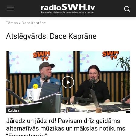
Tēmas
Dace Kaprāne
Atslēgvārds:
Dace Kaprāne
Kultūra
Jāredz un jādzird! Pavisam drīz gaidāms
alternatīvās mūzikas un mākslas notikums