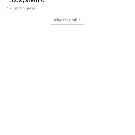
“Ecosystemic”
2025. gada 9. jūnijs
Ielādēt vairāk