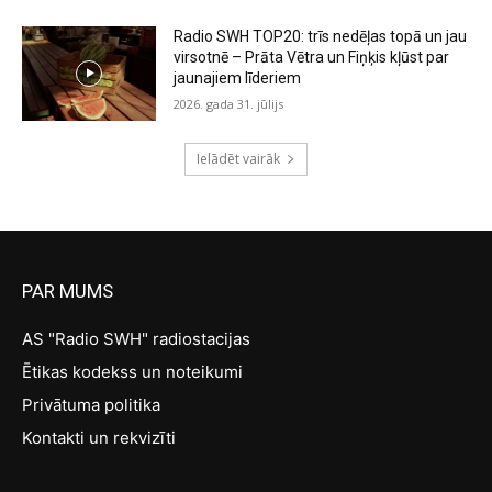
Radio SWH TOP20: trīs nedēļas topā un jau
virsotnē – Prāta Vētra un Fiņķis kļūst par
jaunajiem līderiem
2026. gada 31. jūlijs
Ielādēt vairāk
PAR MUMS
AS "Radio SWH" radiostacijas
Ētikas kodekss un noteikumi
Privātuma politika
Kontakti un rekvizīti