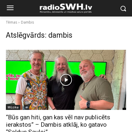
Tēmas
Dambis
Atslēgvārds:
dambis
Mūzika
“Būs gan hiti, gan kas vēl nav publicēts
ierakstos” – Dambis atklāj, ko gatavo