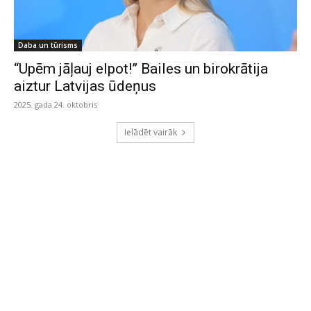
Daba un tūrisms
“Upēm jāļauj elpot!” Bailes un birokrātija
aiztur Latvijas ūdeņus
2025. gada 24. oktobris
Ielādēt vairāk