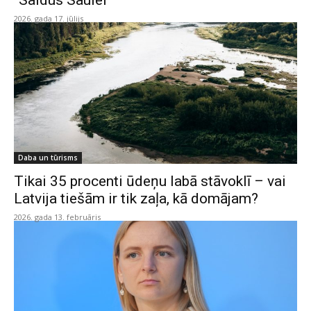
“Saldus Saulei”
2026. gada 17. jūlijs
Daba un tūrisms
Tikai 35 procenti ūdeņu labā stāvoklī – vai
Latvija tiešām ir tik zaļa, kā domājam?
2026. gada 13. februāris