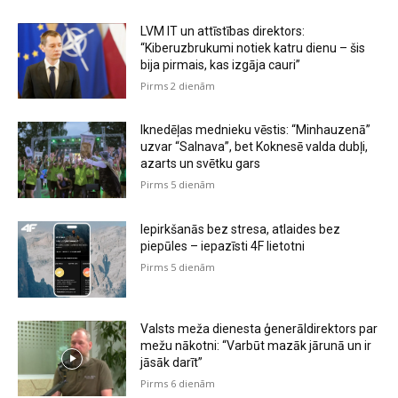
LVM IT un attīstības direktors:
“Kiberuzbrukumi notiek katru dienu – šis
bija pirmais, kas izgāja cauri”
Pirms 2 dienām
Iknedēļas mednieku vēstis: “Minhauzenā”
uzvar “Salnava”, bet Koknesē valda dubļi,
azarts un svētku gars
Pirms 5 dienām
Iepirkšanās bez stresa, atlaides bez
piepūles – iepazīsti 4F lietotni
Pirms 5 dienām
Valsts meža dienesta ģenerāldirektors par
mežu nākotni: “Varbūt mazāk jārunā un ir
jāsāk darīt”
Pirms 6 dienām