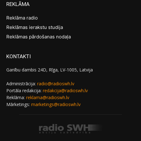
REKLĀMA
Reklāma radio
Reklāmas ierakstu studija
Reklāmas pārdošanas nodaļa
KONTAKTI
Ganību dambis 24D, Rīga, LV-1005, Latvija
Administrācija:
radio@radioswh.lv
Portāla redakcija:
redakcija@radioswh.lv
Reklāma:
reklama@radioswh.lv
Mārketings:
marketings@radioswh.lv