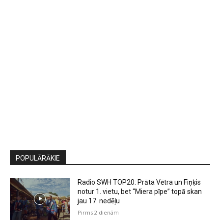
POPULĀRĀKIE
Radio SWH TOP20: Prāta Vētra un Fiņķis
notur 1. vietu, bet “Miera pīpe” topā skan
jau 17. nedēļu
Pirms 2 dienām