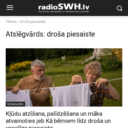
Tēmas
Droša piesaiste
Atslēgvārds:
droša piesaiste
Dzīvesstils
Kļūdu atzīšana, palīdzēšana un māka
atvainoties jeb Kā bērniem līdz droša un