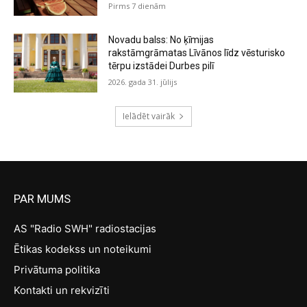
Pirms 7 dienām
Novadu balss: No ķīmijas
rakstāmgrāmatas Līvānos līdz vēsturisko
tērpu izstādei Durbes pilī
2026. gada 31. jūlijs
Ielādēt vairāk
PAR MUMS
AS "Radio SWH" radiostacijas
Ētikas kodekss un noteikumi
Privātuma politika
Kontakti un rekvizīti