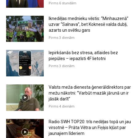
Pirms 6 stundām
Iknedēļas mednieku vēstis: “Minhauzenā”
uzvar “Salnava”, bet Koknesē valda dubļi,
azarts un svētku gars
Pirms 3 dienām
Iepirkšanās bez stresa, atlaides bez
piepūles – iepazīsti 4F lietotni
Pirms 3 dienām
Valsts meža dienesta ģenerāldirektors par
mežu nākotni: “Varbūt mazāk jārunā un ir
jāsāk darīt”
Pirms 4 dienām
Radio SWH TOP20: trīs nedēļas topā un jau
virsotnē – Prāta Vētra un Fiņķis kļūst par
jaunajiem līderiem