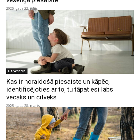
veselīga piesaiste
2025. gada 22. jūlijs
Dzīvesstils
Kas ir noraidošā piesaiste un kāpēc,
identificējoties ar to, tu tāpat esi labs
vecāks un cilvēks
2025. gada 28. marts