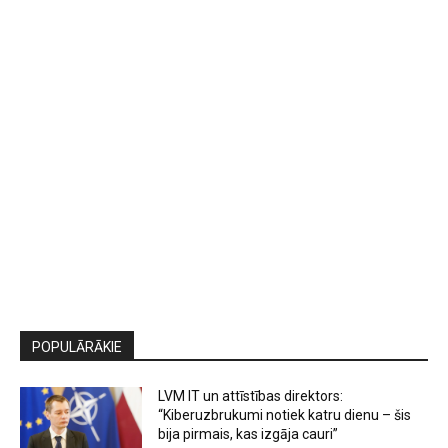
POPULĀRĀKIE
LVM IT un attīstības direktors:
“Kiberuzbrukumi notiek katru dienu – šis
bija pirmais, kas izgāja cauri”