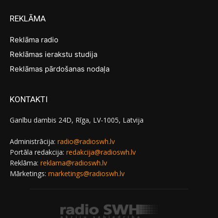
REKLĀMA
Reklāma radio
Reklāmas ierakstu studija
Reklāmas pārdošanas nodaļa
KONTAKTI
Ganību dambis 24D, Rīga, LV-1005, Latvija
Administrācija:
radio@radioswh.lv
Portāla redakcija:
redakcija@radioswh.lv
Reklāma:
reklama@radioswh.lv
Mārketings:
marketings@radioswh.lv