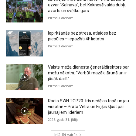
uzvar “Salnava”, bet Koknesē valda dubļi,
azarts un svētku gars
Pirms 3 dienām
Iepirkšanās bez stresa, atlaides bez
piepūles – iepazīsti 4F lietotni
Pirms 3 dienām
Valsts meža dienesta ģenerāldirektors par
mežu nākotni: “Varbūt mazāk jārunā un ir
jāsāk darīt”
Pirms 5 dienām
Radio SWH TOP20: trīs nedēļas topā un jau
virsotnē – Prāta Vētra un Fiņķis kļūst par
jaunajiem līderiem
2026. gada 31. jūlijs
Ielādēt vairāk