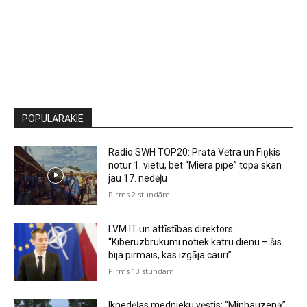
POPULĀRĀKIE
Radio SWH TOP20: Prāta Vētra un Fiņķis
notur 1. vietu, bet “Miera pīpe” topā skan
jau 17. nedēļu
Pirms 2 stundām
LVM IT un attīstības direktors:
“Kiberuzbrukumi notiek katru dienu – šis
bija pirmais, kas izgāja cauri”
Pirms 13 stundām
Iknedēļas mednieku vēstis: “Minhauzenā”