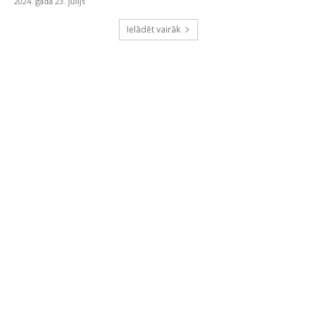
2024. gada 23. jūlijs
Ielādēt vairāk