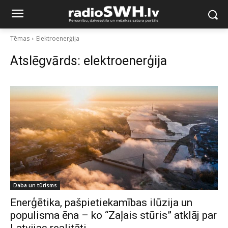
Tēmas
Elektroenerģija
Atslēgvārds:
elektroenerģija
Daba un tūrisms
Enerģētika, pašpietiekamības ilūzija un
populisma ēna – ko “Zaļais stūris” atklāj par