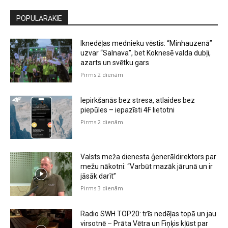
POPULĀRĀKIE
Iknedēļas mednieku vēstis: “Minhauzenā”
uzvar “Salnava”, bet Koknesē valda dubļi,
azarts un svētku gars
Pirms 2 dienām
Iepirkšanās bez stresa, atlaides bez
piepūles – iepazīsti 4F lietotni
Pirms 2 dienām
Valsts meža dienesta ģenerāldirektors par
mežu nākotni: “Varbūt mazāk jārunā un ir
jāsāk darīt”
Pirms 3 dienām
Radio SWH TOP20: trīs nedēļas topā un jau
virsotnē – Prāta Vētra un Fiņķis kļūst par