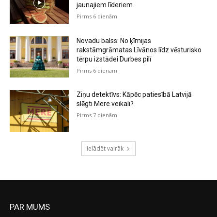
jaunajiem līderiem
Pirms 6 dienām
Novadu balss: No ķīmijas
rakstāmgrāmatas Līvānos līdz vēsturisko
tērpu izstādei Durbes pilī
Pirms 6 dienām
Ziņu detektīvs: Kāpēc patiesībā Latvijā
slēgti Mere veikali?
Pirms 7 dienām
Ielādēt vairāk
PAR MUMS