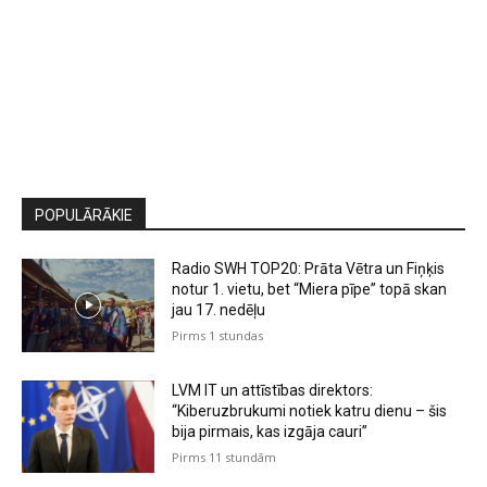
POPULĀRĀKIE
Radio SWH TOP20: Prāta Vētra un Fiņķis
notur 1. vietu, bet “Miera pīpe” topā skan
jau 17. nedēļu
Pirms 1 stundas
LVM IT un attīstības direktors:
“Kiberuzbrukumi notiek katru dienu – šis
bija pirmais, kas izgāja cauri”
Pirms 11 stundām