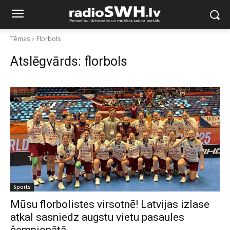
Tēmas
Florbols
Atslēgvārds:
florbols
Sports
Mūsu florbolistes virsotnē! Latvijas izlase
atkal sasniedz augstu vietu pasaules