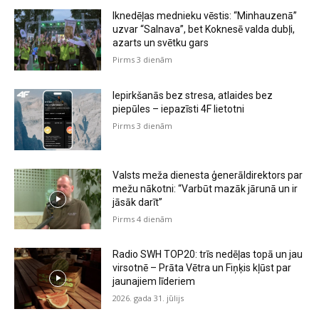
Iknedēļas mednieku vēstis: “Minhauzenā”
uzvar “Salnava”, bet Koknesē valda dubļi,
azarts un svētku gars
Pirms 3 dienām
Iepirkšanās bez stresa, atlaides bez
piepūles – iepazīsti 4F lietotni
Pirms 3 dienām
Valsts meža dienesta ģenerāldirektors par
mežu nākotni: “Varbūt mazāk jārunā un ir
jāsāk darīt”
Pirms 4 dienām
Radio SWH TOP20: trīs nedēļas topā un jau
virsotnē – Prāta Vētra un Fiņķis kļūst par
jaunajiem līderiem
2026. gada 31. jūlijs