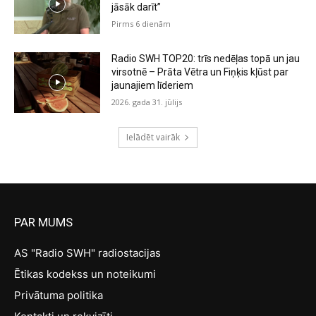
jāsāk darīt”
Pirms 6 dienām
Radio SWH TOP20: trīs nedēļas topā un jau
virsotnē – Prāta Vētra un Fiņķis kļūst par
jaunajiem līderiem
2026. gada 31. jūlijs
Ielādēt vairāk
PAR MUMS
AS "Radio SWH" radiostacijas
Ētikas kodekss un noteikumi
Privātuma politika