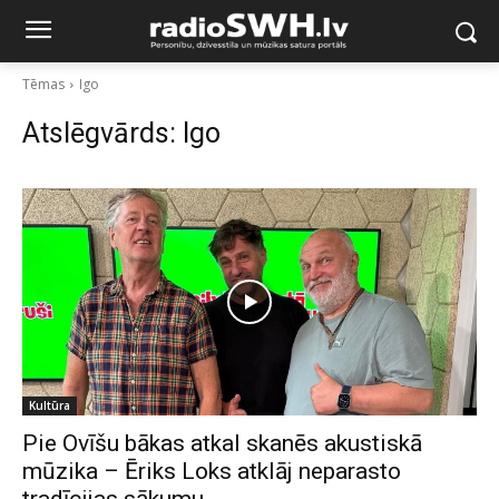
Tēmas
Igo
Atslēgvārds:
Igo
Kultūra
Pie Ovīšu bākas atkal skanēs akustiskā
mūzika – Ēriks Loks atklāj neparasto