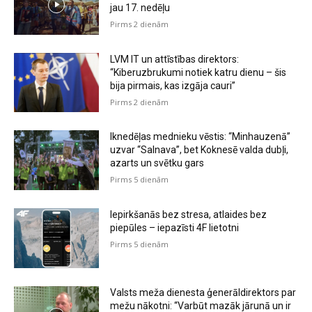
jau 17. nedēļu
Pirms 2 dienām
LVM IT un attīstības direktors:
“Kiberuzbrukumi notiek katru dienu – šis
bija pirmais, kas izgāja cauri”
Pirms 2 dienām
Iknedēļas mednieku vēstis: “Minhauzenā”
uzvar “Salnava”, bet Koknesē valda dubļi,
azarts un svētku gars
Pirms 5 dienām
Iepirkšanās bez stresa, atlaides bez
piepūles – iepazīsti 4F lietotni
Pirms 5 dienām
Valsts meža dienesta ģenerāldirektors par
mežu nākotni: “Varbūt mazāk jārunā un ir