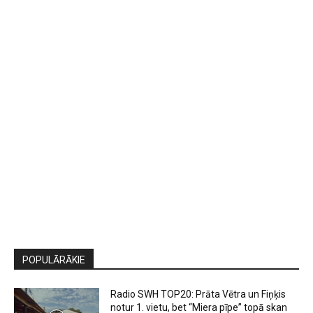
POPULĀRĀKIE
Radio SWH TOP20: Prāta Vētra un Fiņķis
notur 1. vietu, bet “Miera pīpe” topā skan