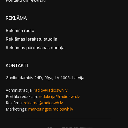
Kontakti un rekvizīti
REKLĀMA
Reklāma radio
Reklāmas ierakstu studija
Reklāmas pārdošanas nodaļa
KONTAKTI
Ganību dambis 24D, Rīga, LV-1005, Latvija
Administrācija:
radio@radioswh.lv
Portāla redakcija:
redakcija@radioswh.lv
Reklāma:
reklama@radioswh.lv
Mārketings:
marketings@radioswh.lv