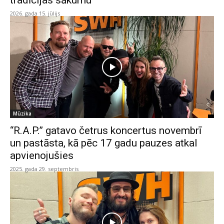
tradīcijas sākumu
2026. gada 15. jūlijs
Mūzika
“R.A.P.” gatavo četrus koncertus novembrī
un pastāsta, kā pēc 17 gadu pauzes atkal
apvienojušies
2025. gada 29. septembris