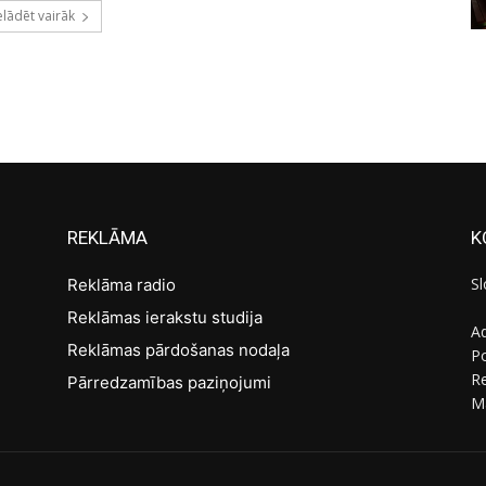
elādēt vairāk
REKLĀMA
K
Sl
Reklāma radio
Reklāmas ierakstu studija
Ad
Reklāmas pārdošanas nodaļa
Po
R
Pārredzamības paziņojumi
M