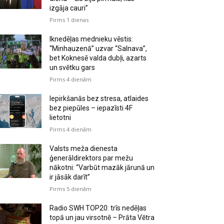
izgāja cauri”
Pirms 1 dienas
Iknedēļas mednieku vēstis:
“Minhauzenā” uzvar “Salnava”,
bet Koknesē valda dubļi, azarts
un svētku gars
Pirms 4 dienām
Iepirkšanās bez stresa, atlaides
bez piepūles – iepazīsti 4F
lietotni
Pirms 4 dienām
Valsts meža dienesta
ģenerāldirektors par mežu
nākotni: “Varbūt mazāk jārunā un
ir jāsāk darīt”
Pirms 5 dienām
Radio SWH TOP20: trīs nedēļas
topā un jau virsotnē – Prāta Vētra