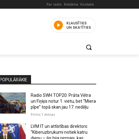
Par radio
Reklāma
Kontakti
POPULĀRĀKIE
Radio SWH TOP20: Prāta Vētra
un Fiņķis notur 1. vietu, bet “Miera
pīpe” topā skan jau 17. nedēļu
Pirms 1 dienas
LVM IT un attīstības direktors:
“Kiberuzbrukumi notiek katru
dienu – šis bija pirmais, kas