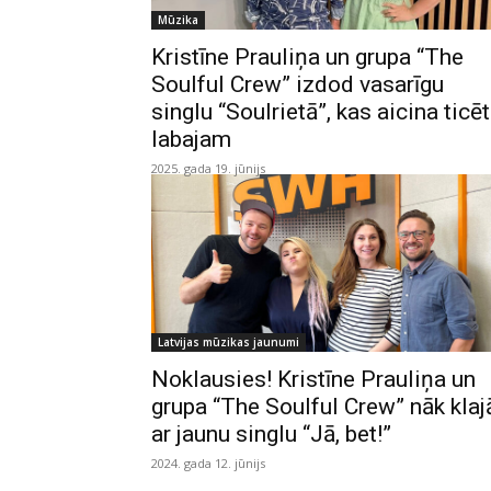
Mūzika
Kristīne Prauliņa un grupa “The
Soulful Crew” izdod vasarīgu
singlu “Soulrietā”, kas aicina ticēt
labajam
2025. gada 19. jūnijs
Latvijas mūzikas jaunumi
Noklausies! Kristīne Prauliņa un
grupa “The Soulful Crew” nāk klaja
ar jaunu singlu “Jā, bet!”
2024. gada 12. jūnijs