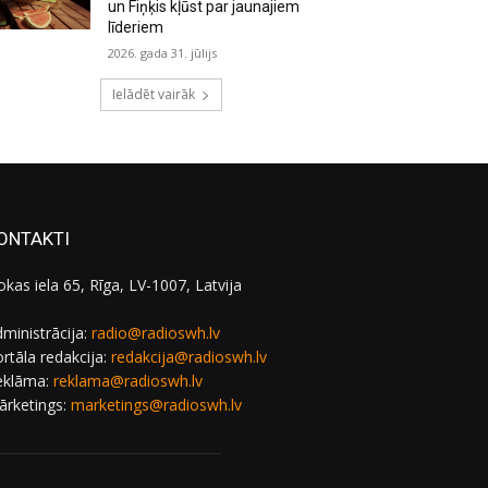
un Fiņķis kļūst par jaunajiem
līderiem
2026. gada 31. jūlijs
Ielādēt vairāk
ONTAKTI
okas iela 65, Rīga, LV-1007, Latvija
ministrācija:
radio@radioswh.lv
rtāla redakcija:
redakcija@radioswh.lv
eklāma:
reklama@radioswh.lv
ārketings:
marketings@radioswh.lv