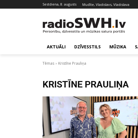
sestdiena, 8. augusts
Mudīte, Vladislavs, Vladislava
AKTUĀLI
DZĪVESSTILS
MŪZIKA
S
Tēmas
Kristīne Prauliņa
KRISTĪNE PRAULIŅA