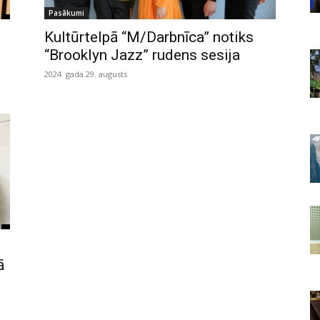
Pasākumi
Kultūrtelpā “M/Darbnīca” notiks
“Brooklyn Jazz” rudens sesija
2024. gada 29. augusts
̄