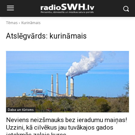
Tēmas
Kurināmais
Atslēgvārds:
kurināmais
Daba un tūrisms
Neviens neizšmauks bez ieradumu maiņas!
Uzzini, kā cilvēkus jau tuvākajos gados