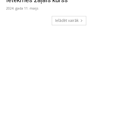
ietekmēs zaļais kurss
2024. gada 11. maijs
Ielādēt vairāk