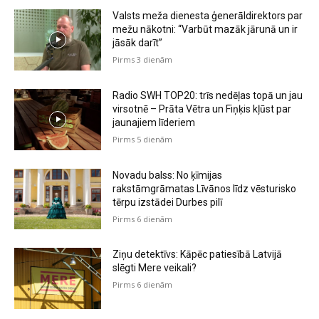
Valsts meža dienesta ģenerāldirektors par
mežu nākotni: “Varbūt mazāk jārunā un ir
jāsāk darīt”
Pirms 3 dienām
Radio SWH TOP20: trīs nedēļas topā un jau
virsotnē – Prāta Vētra un Fiņķis kļūst par
jaunajiem līderiem
Pirms 5 dienām
Novadu balss: No ķīmijas
rakstāmgrāmatas Līvānos līdz vēsturisko
tērpu izstādei Durbes pilī
Pirms 6 dienām
Ziņu detektīvs: Kāpēc patiesībā Latvijā
slēgti Mere veikali?
Pirms 6 dienām