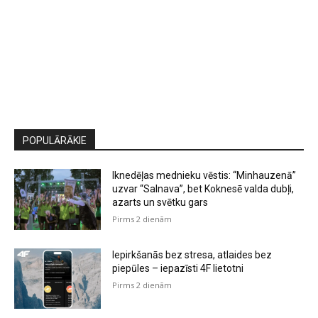
POPULĀRĀKIE
Iknedēļas mednieku vēstis: “Minhauzenā”
uzvar “Salnava”, bet Koknesē valda dubļi,
azarts un svētku gars
Pirms 2 dienām
Iepirkšanās bez stresa, atlaides bez
piepūles – iepazīsti 4F lietotni
Pirms 2 dienām