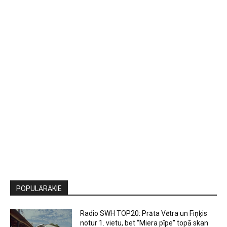
POPULĀRĀKIE
Radio SWH TOP20: Prāta Vētra un Fiņķis
notur 1. vietu, bet “Miera pīpe” topā skan