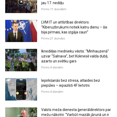
jau 17. nedēļu
Pirms 11 stundām
LVM IT un attīstības direktors:
“Kiberuzbrukumi notiek katru dienu – šis
bija pirmais, kas izgāja cauri”
Pirms 21 stundas
Iknedēļas mednieku vēstis: “Minhauzenā”
uzvar “Salnava”, bet Koknesē valda dubļi,
azarts un svētku gars
Pirms 4 dienām
Iepirkšanās bez stresa, atlaides bez
piepūles – iepazīsti 4F lietotni
Pirms 4 dienām
Valsts meža dienesta ģenerāldirektors par
mežu nākotni: “Varbūt mazāk jārunā un ir