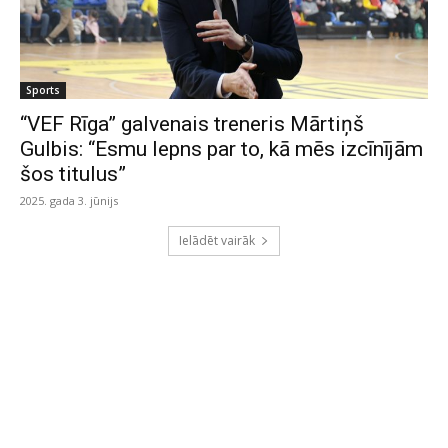
Sports
“VEF Rīga” galvenais treneris Mārtiņš
Gulbis: “Esmu lepns par to, kā mēs izcīnījām
šos titulus”
2025. gada 3. jūnijs
Ielādēt vairāk