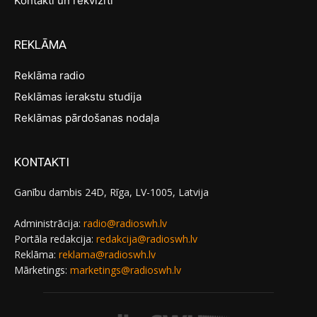
Kontakti un rekvizīti
REKLĀMA
Reklāma radio
Reklāmas ierakstu studija
Reklāmas pārdošanas nodaļa
KONTAKTI
Ganību dambis 24D, Rīga, LV-1005, Latvija
Administrācija:
radio@radioswh.lv
Portāla redakcija:
redakcija@radioswh.lv
Reklāma:
reklama@radioswh.lv
Mārketings:
marketings@radioswh.lv