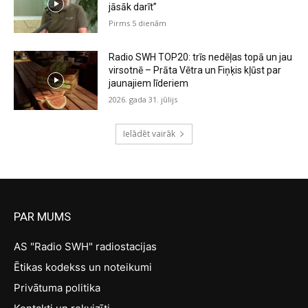
jāsāk darīt”
Pirms 5 dienām
Radio SWH TOP20: trīs nedēļas topā un jau
virsotnē – Prāta Vētra un Fiņķis kļūst par
jaunajiem līderiem
2026. gada 31. jūlijs
Ielādēt vairāk
PAR MUMS
AS "Radio SWH" radiostacijas
Ētikas kodekss un noteikumi
Privātuma politika