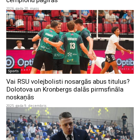
čempionu paģirās”
2026. gada 20. maijs
Sports
Vai RSU volejbolisti nosargās abus titulus?
Dolotova un Kronbergs dalās pirmsfināla
noskaņās
2025. gada 9. decembris