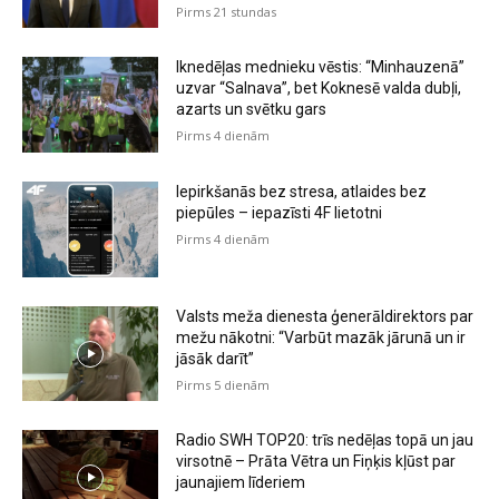
Pirms 21 stundas
Iknedēļas mednieku vēstis: “Minhauzenā”
uzvar “Salnava”, bet Koknesē valda dubļi,
azarts un svētku gars
Pirms 4 dienām
Iepirkšanās bez stresa, atlaides bez
piepūles – iepazīsti 4F lietotni
Pirms 4 dienām
Valsts meža dienesta ģenerāldirektors par
mežu nākotni: “Varbūt mazāk jārunā un ir
jāsāk darīt”
Pirms 5 dienām
Radio SWH TOP20: trīs nedēļas topā un jau
virsotnē – Prāta Vētra un Fiņķis kļūst par
jaunajiem līderiem