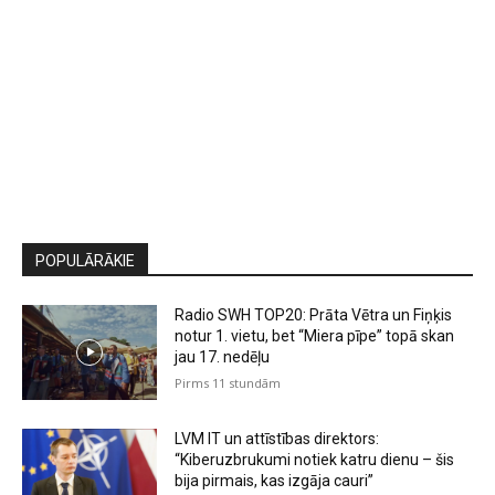
POPULĀRĀKIE
Radio SWH TOP20: Prāta Vētra un Fiņķis
notur 1. vietu, bet “Miera pīpe” topā skan
jau 17. nedēļu
Pirms 11 stundām
LVM IT un attīstības direktors:
“Kiberuzbrukumi notiek katru dienu – šis
bija pirmais, kas izgāja cauri”