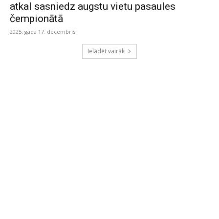
atkal sasniedz augstu vietu pasaules
čempionātā
2025. gada 17. decembris
Ielādēt vairāk