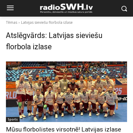
Tēmas
Latvijas sieviešu florbola izlase
Atslēgvārds:
Latvijas sieviešu
florbola izlase
Sports
Mūsu florbolistes virsotnē! Latvijas izlase