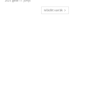
2025. gada 17. jūnijs
Ielādēt vairāk