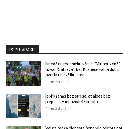
POPULĀRĀKIE
Iknedēļas mednieku vēstis: “Minhauzenā”
uzvar “Salnava”, bet Koknesē valda dubļi,
azarts un svētku gars
Pirms 2 dienām
Iepirkšanās bez stresa, atlaides bez
piepūles – iepazīsti 4F lietotni
Pirms 2 dienām
Valsts meža dienesta ģenerāldirektors par