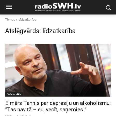
Tēmas
Līdzatkarība
Atslēgvārds:
līdzatkarība
Dzīvesstils
Elmārs Tannis par depresiju un alkoholismu:
“Tas nav tā – eu, vecīt, saņemies!”