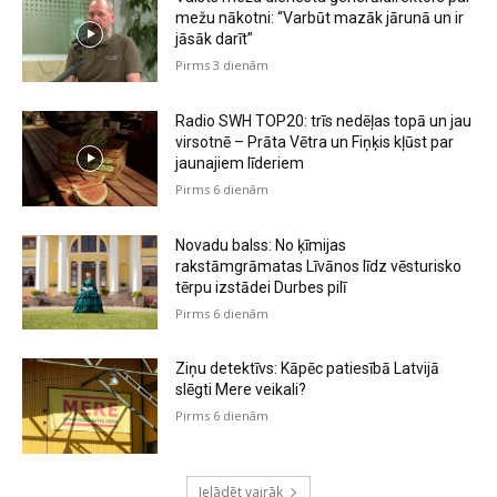
mežu nākotni: “Varbūt mazāk jārunā un ir
jāsāk darīt”
Pirms 3 dienām
Radio SWH TOP20: trīs nedēļas topā un jau
virsotnē – Prāta Vētra un Fiņķis kļūst par
jaunajiem līderiem
Pirms 6 dienām
Novadu balss: No ķīmijas
rakstāmgrāmatas Līvānos līdz vēsturisko
tērpu izstādei Durbes pilī
Pirms 6 dienām
Ziņu detektīvs: Kāpēc patiesībā Latvijā
slēgti Mere veikali?
Pirms 6 dienām
Ielādēt vairāk