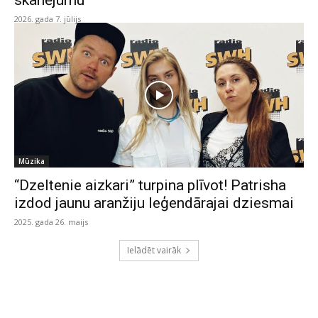
skanējumu
2026. gada 7. jūlijs
Mūzika
“Dzeltenie aizkari” turpina plīvot! Patrisha
izdod jaunu aranžiju leģendārajai dziesmai
2025. gada 26. maijs
Ielādēt vairāk