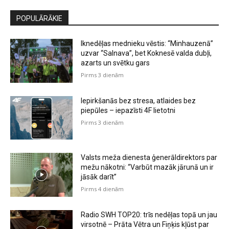
POPULĀRĀKIE
Iknedēļas mednieku vēstis: “Minhauzenā”
uzvar “Salnava”, bet Koknesē valda dubļi,
azarts un svētku gars
Pirms 3 dienām
Iepirkšanās bez stresa, atlaides bez
piepūles – iepazīsti 4F lietotni
Pirms 3 dienām
Valsts meža dienesta ģenerāldirektors par
mežu nākotni: “Varbūt mazāk jārunā un ir
jāsāk darīt”
Pirms 4 dienām
Radio SWH TOP20: trīs nedēļas topā un jau
virsotnē – Prāta Vētra un Fiņķis kļūst par