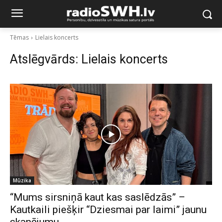
Tēmas
Lielais koncerts
Atslēgvārds:
Lielais koncerts
Mūzika
“Mums sirsniņā kaut kas saslēdzās” –
Kautkaili piešķir “Dziesmai par laimi” jaunu