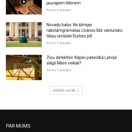
jaunajiem līderiem
Pirms 6 dienām
Novadu balss: No ķīmijas
rakstāmgrāmatas Līvānos līdz vēsturisko
tērpu izstādei Durbes pilī
Pirms 7 dienām
Ziņu detektīvs: Kāpēc patiesībā Latvijā
slēgti Mere veikali?
Pirms 7 dienām
Ielādēt vairāk
PAR MUMS