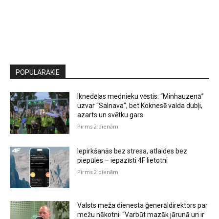
POPULĀRĀKIE
Iknedēļas mednieku vēstis: “Minhauzenā”
uzvar “Salnava”, bet Koknesē valda dubļi,
azarts un svētku gars
Pirms 2 dienām
Iepirkšanās bez stresa, atlaides bez
piepūles – iepazīsti 4F lietotni
Pirms 2 dienām
Valsts meža dienesta ģenerāldirektors par
mežu nākotni: “Varbūt mazāk jārunā un ir