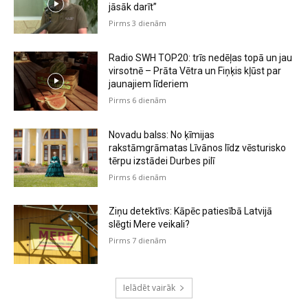
jāsāk darīt”
Pirms 3 dienām
Radio SWH TOP20: trīs nedēļas topā un jau
virsotnē – Prāta Vētra un Fiņķis kļūst par
jaunajiem līderiem
Pirms 6 dienām
Novadu balss: No ķīmijas
rakstāmgrāmatas Līvānos līdz vēsturisko
tērpu izstādei Durbes pilī
Pirms 6 dienām
Ziņu detektīvs: Kāpēc patiesībā Latvijā
slēgti Mere veikali?
Pirms 7 dienām
Ielādēt vairāk