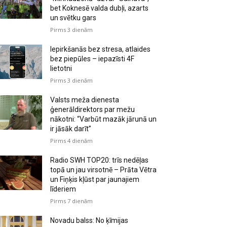
bet Koknesē valda dubļi, azarts
un svētku gars
Pirms 3 dienām
Iepirkšanās bez stresa, atlaides
bez piepūles – iepazīsti 4F
lietotni
Pirms 3 dienām
Valsts meža dienesta
ģenerāldirektors par mežu
nākotni: “Varbūt mazāk jārunā un
ir jāsāk darīt”
Pirms 4 dienām
Radio SWH TOP20: trīs nedēļas
topā un jau virsotnē – Prāta Vētra
un Fiņķis kļūst par jaunajiem
līderiem
Pirms 7 dienām
Novadu balss: No ķīmijas