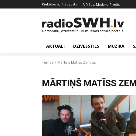
piektdiena, 7. augusts
Alfrēds, Madars, Fredis
AKTUĀLI
DZĪVESSTILS
MŪZIKA
S
Tēmas
Mārtiņš Matīss Zemītis
MĀRTIŅŠ MATĪSS ZEM