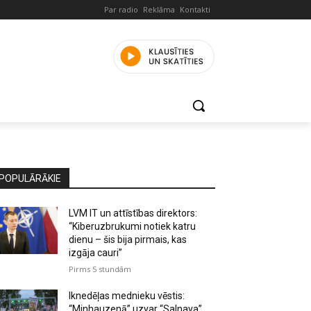
Par radio
Reklāma
Kontakti
POPULĀRĀKIE
LVM IT un attīstības direktors:
“Kiberuzbrukumi notiek katru
dienu – šis bija pirmais, kas
izgāja cauri”
Pirms 5 stundām
Iknedēļas mednieku vēstis:
“Minhauzenā” uzvar “Salnava”,