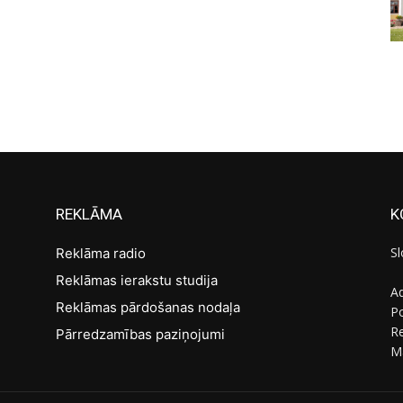
REKLĀMA
K
Sl
Reklāma radio
Reklāmas ierakstu studija
Ad
Reklāmas pārdošanas nodaļa
Po
R
Pārredzamības paziņojumi
M