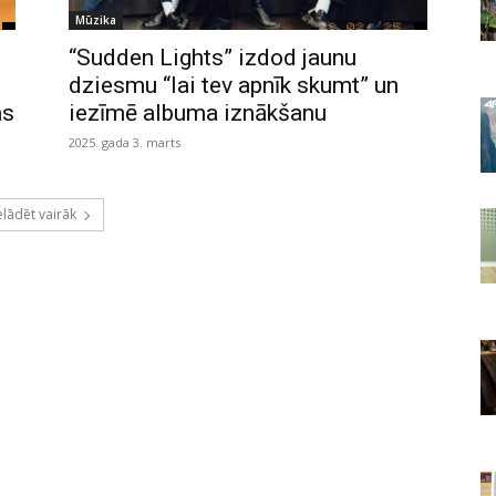
Mūzika
“Sudden Lights” izdod jaunu
dziesmu “lai tev apnīk skumt” un
as
iezīmē albuma iznākšanu
2025. gada 3. marts
elādēt vairāk