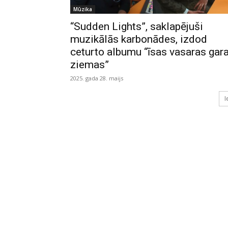
Mūzika
“Sudden Lights”, saklapējuši
muzikālās karbonādes, izdod
ceturto albumu “īsas vasaras gar
ziemas”
2025. gada 28. maijs
I