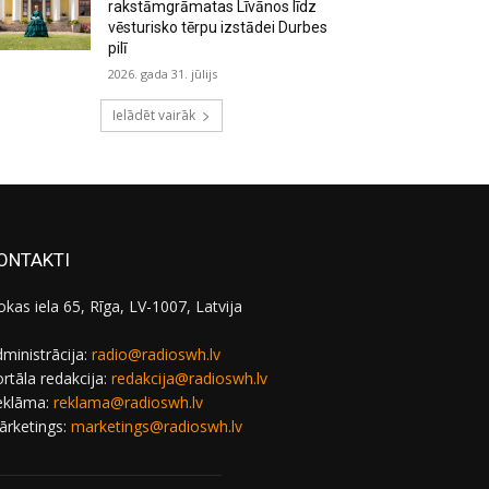
rakstāmgrāmatas Līvānos līdz
vēsturisko tērpu izstādei Durbes
pilī
2026. gada 31. jūlijs
Ielādēt vairāk
ONTAKTI
okas iela 65, Rīga, LV-1007, Latvija
ministrācija:
radio@radioswh.lv
rtāla redakcija:
redakcija@radioswh.lv
eklāma:
reklama@radioswh.lv
ārketings:
marketings@radioswh.lv