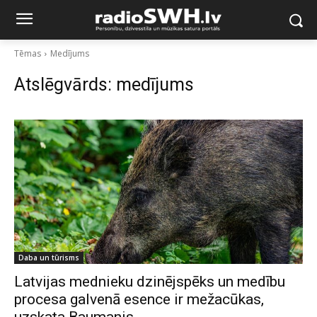
Tēmas
Medījums
Atslēgvārds:
medījums
Daba un tūrisms
Latvijas mednieku dzinējspēks un medību
procesa galvenā esence ir mežacūkas,