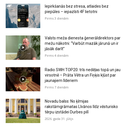
Iepirkšanās bez stresa, atlaides bez
piepūles – iepazīsti 4F lietotni
Pirms 3 dienām
Valsts meža dienesta ģenerāldirektors par
mežu nākotni: “Varbūt mazāk jārunā un ir
jāsāk darīt”
Pirms 4 dienām
Radio SWH TOP20: trīs nedēļas topā un jau
virsotnē – Prāta Vētra un Fiņķis kļūst par
jaunajiem līderiem
Pirms 7 dienām
Novadu balss: No ķīmijas
rakstāmgrāmatas Līvānos līdz vēsturisko
tērpu izstādei Durbes pilī
2026. gada 31. jūlijs