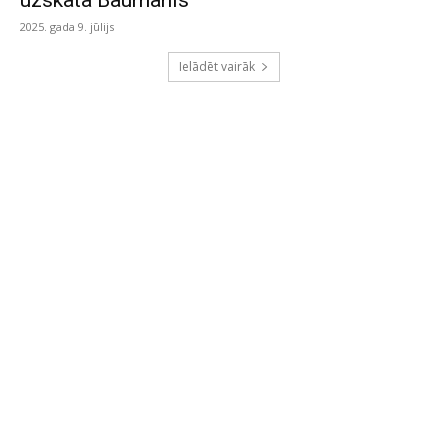
uzskata Baumanis
2025. gada 9. jūlijs
Ielādēt vairāk