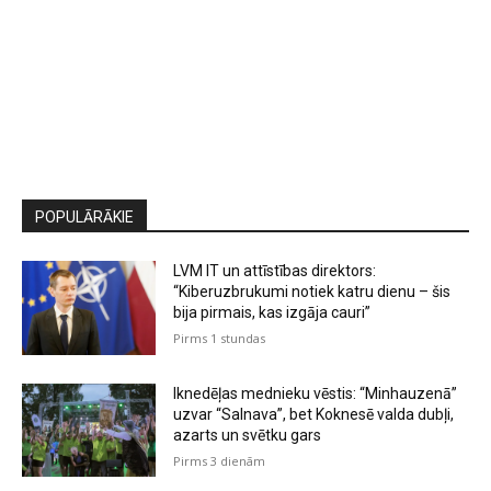
POPULĀRĀKIE
LVM IT un attīstības direktors:
“Kiberuzbrukumi notiek katru dienu – šis
bija pirmais, kas izgāja cauri”
Pirms 1 stundas
Iknedēļas mednieku vēstis: “Minhauzenā”
uzvar “Salnava”, bet Koknesē valda dubļi,
azarts un svētku gars
Pirms 3 dienām