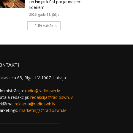
un Fiņķis kļūst par jaunajiem
līderiem
2026. gada 31. jūlijs
Ielādēt vairāk
ONTAKTI
okas iela 65, Rīga, LV-1007, Latvija
ministrācija:
radio@radioswh.lv
rtāla redakcija:
redakcija@radioswh.lv
eklāma:
reklama@radioswh.lv
ārketings:
marketings@radioswh.lv