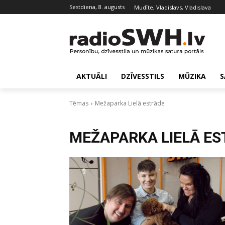
sestdiena, 8. augusts
Mudīte, Vladislavs, Vladislava
AKTUĀLI
DZĪVESSTILS
MŪZIKA
S
Tēmas
Mežaparka Lielā estrāde
MEŽAPARKA LIELĀ E