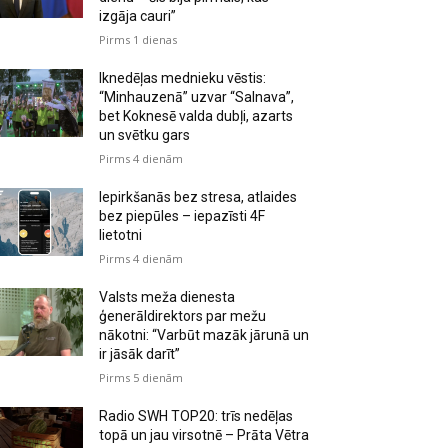
izgāja cauri”
Pirms 1 dienas
Iknedēļas mednieku vēstis:
“Minhauzenā” uzvar “Salnava”,
bet Koknesē valda dubļi, azarts
un svētku gars
Pirms 4 dienām
Iepirkšanās bez stresa, atlaides
bez piepūles – iepazīsti 4F
lietotni
Pirms 4 dienām
Valsts meža dienesta
ģenerāldirektors par mežu
nākotni: “Varbūt mazāk jārunā un
ir jāsāk darīt”
Pirms 5 dienām
Radio SWH TOP20: trīs nedēļas
topā un jau virsotnē – Prāta Vētra