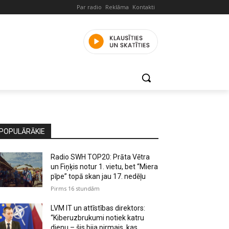
Par radio
Reklāma
Kontakti
POPULĀRĀKIE
Radio SWH TOP20: Prāta Vētra
un Fiņķis notur 1. vietu, bet “Miera
pīpe” topā skan jau 17. nedēļu
Pirms 16 stundām
LVM IT un attīstības direktors:
“Kiberuzbrukumi notiek katru
dienu – šis bija pirmais, kas