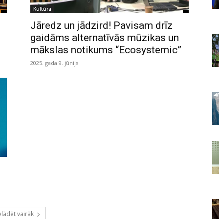
Kultūra
Jāredz un jādzird! Pavisam drīz
gaidāms alternatīvās mūzikas un
mākslas notikums “Ecosystemic”
2025. gada 9. jūnijs
elādēt vairāk