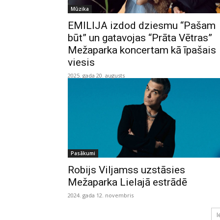
Mūzika
EMILIJA izdod dziesmu “Pašam
būt” un gatavojas “Prāta Vētras”
Mežaparka koncertam kā īpašais
viesis
2025. gada 20. augusts
Pasākumi
Robijs Viljamss uzstāsies
Mežaparka Lielajā estrādē
2024. gada 12. novembris
I