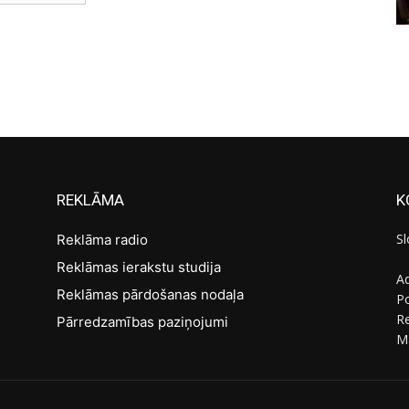
REKLĀMA
K
Sl
Reklāma radio
Reklāmas ierakstu studija
Ad
Reklāmas pārdošanas nodaļa
Po
R
Pārredzamības paziņojumi
M