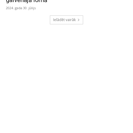
galvenajā lomā
2024. gada 30. jūlijs
Ielādēt vairāk