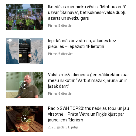
Iknedēļas mednieku vēstis: “Minhauzenā”
uzvar “Salnava”, bet Koknesē valda dubļi,
azarts un svētku gars
Pirms 5 dienām
Iepirkšanās bez stresa, atlaides bez
piepūles – iepazīsti 4F lietotni
Pirms 5 dienām
Valsts meža dienesta ģenerāldirektors par
mežu nākotni: “Varbūt mazāk jārunā un ir
jāsāk darīt”
Pirms 6 dienām
Radio SWH TOP20: trīs nedēļas topā un jau
virsotnē – Prāta Vētra un Fiņķis kļūst par
jaunajiem līderiem
2026. gada 31. jūlijs