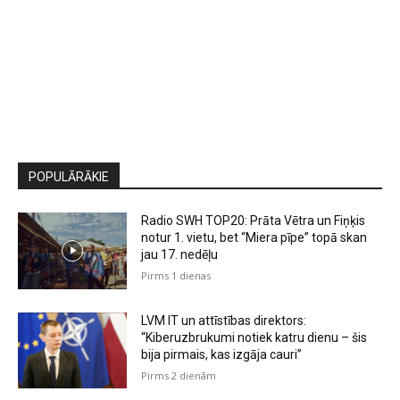
POPULĀRĀKIE
Radio SWH TOP20: Prāta Vētra un Fiņķis
notur 1. vietu, bet “Miera pīpe” topā skan
jau 17. nedēļu
Pirms 1 dienas
LVM IT un attīstības direktors:
“Kiberuzbrukumi notiek katru dienu – šis
bija pirmais, kas izgāja cauri”
Pirms 2 dienām