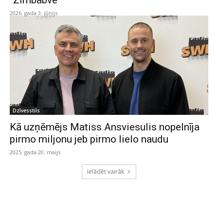
“Zimbabve”
2026. gada 3. jūnijs
Dzīvesstils
Kā uzņēmējs Matiss Ansviesulis nopelnīja
pirmo miljonu jeb pirmo lielo naudu
2025. gada 20. maijs
Ielādēt vairāk