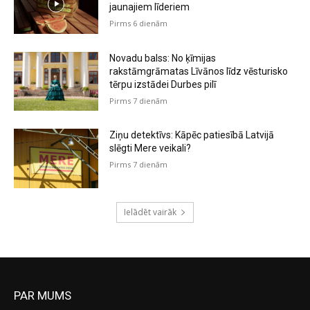
jaunajiem līderiem
Pirms 6 dienām
Novadu balss: No ķīmijas
rakstāmgrāmatas Līvānos līdz vēsturisko
tērpu izstādei Durbes pilī
Pirms 7 dienām
Ziņu detektīvs: Kāpēc patiesībā Latvijā
slēgti Mere veikali?
Pirms 7 dienām
Ielādēt vairāk
PAR MUMS