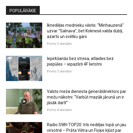
POPULĀRĀKIE
Iknedēļas mednieku vēstis: “Minhauzenā”
uzvar “Salnava”, bet Koknesē valda dubļi,
azarts un svētku gars
Pirms 3 dienām
Iepirkšanās bez stresa, atlaides bez
piepūles – iepazīsti 4F lietotni
Pirms 3 dienām
Valsts meža dienesta ģenerāldirektors par
mežu nākotni: “Varbūt mazāk jārunā un ir
jāsāk darīt”
Pirms 4 dienām
Radio SWH TOP20: trīs nedēļas topā un jau
virsotnē – Prāta Vētra un Fiņķis kļūst par