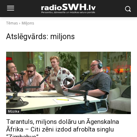
Tēmas
Miljons
Atslēgvārds:
miljons
Mūzika
Tarantuls, miljons dolāru un Āgenskalna
Āfrika – Citi zēni izdod afrobīta singlu