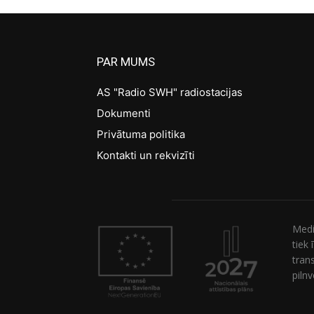
PAR MUMS
AS "Radio SWH" radiostacijas
Dokumenti
Privātuma politika
Kontakti un rekvizīti
Medi
tiek
tran
piln