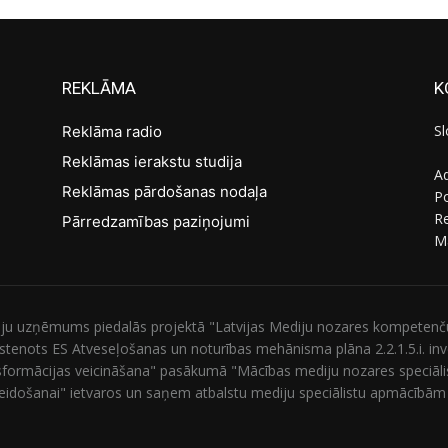
REKLĀMA
K
Sl
Reklāma radio
Reklāmas ierakstu studija
Ad
Reklāmas pārdošanas nodaļa
Po
R
Pārredzamības paziņojumi
M
ju uzņēmums piedalās projektā "Latvijas Mediju nozares kompetenču c
 īstenots ES Atveseļošanas un noturības mehānisma plāna 2.2.1.5.i. i
sformācijas veicināšana" pasākumā "Mācības mediju nozares speciāli
veidošanai" ietvaros un saņem atbalstu mediju speciālistu apmācībām un