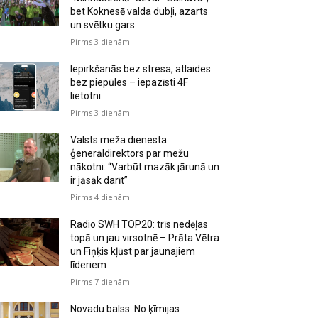
bet Koknesē valda dubļi, azarts
un svētku gars
Pirms 3 dienām
Iepirkšanās bez stresa, atlaides
bez piepūles – iepazīsti 4F
lietotni
Pirms 3 dienām
Valsts meža dienesta
ģenerāldirektors par mežu
nākotni: “Varbūt mazāk jārunā un
ir jāsāk darīt”
Pirms 4 dienām
Radio SWH TOP20: trīs nedēļas
topā un jau virsotnē – Prāta Vētra
un Fiņķis kļūst par jaunajiem
līderiem
Pirms 7 dienām
Novadu balss: No ķīmijas