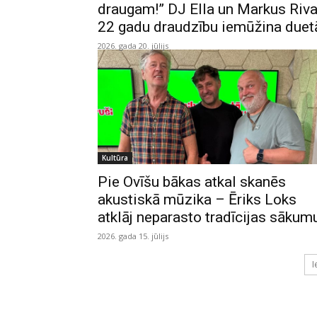
draugam!” DJ Ella un Markus Riv
22 gadu draudzību iemūžina duet
2026. gada 20. jūlijs
Kultūra
Pie Ovīšu bākas atkal skanēs
akustiskā mūzika – Ēriks Loks
atklāj neparasto tradīcijas sākum
2026. gada 15. jūlijs
I