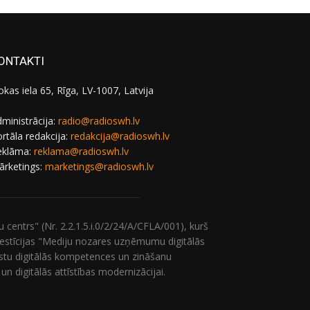
ONTAKTI
okas iela 65, Rīga, LV-1007, Latvija
ministrācija:
radio@radioswh.lv
rtāla redakcija:
redakcija@radioswh.lv
eklāma:
reklama@radioswh.lv
ārketings:
marketings@radioswh.lv
entrs" (Nr. 2.2.1.5.i.0/2/24/A/CFLA/001), kurš
nvestīcijas "Mediju nozares uzņēmumu digitālās
stu digitālās kompetences un zināšanu
 digitālās attīstības modernizācijai.