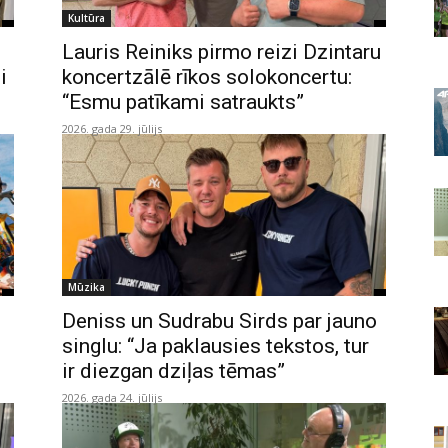
Kultūra
Lauris Reiniks pirmo reizi Dzintaru
i
koncertzālē rīkos solokoncertu:
“Esmu patīkami satraukts”
2026. gada 29. jūlijs
Mūzika
Deniss un Sudrabu Sirds par jauno
singlu: “Ja paklausies tekstos, tur
ir diezgan dziļas tēmas”
2026. gada 24. jūlijs