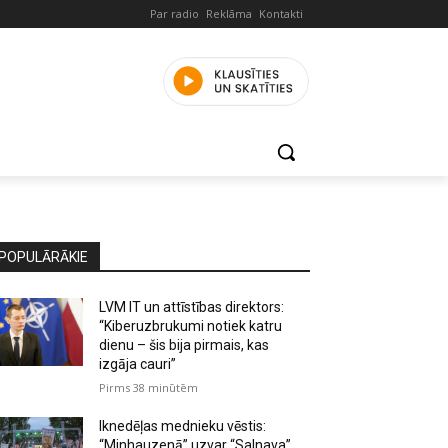
Par radio
Reklāma
Kontakti
POPULĀRĀKIE
LVM IT un attīstības direktors:
“Kiberuzbrukumi notiek katru
dienu – šis bija pirmais, kas
izgāja cauri”
Pirms 38 minūtēm
Iknedēļas mednieku vēstis:
“Minhauzenā” uzvar “Salnava”,