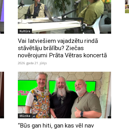
Kultūra
Vai latviešiem vajadzētu rindā
stāvētāju brālību? Ziečas
novērojumi Prāta Vētras koncertā
2026. gada 21. jūlijs
Mūzika
“Būs gan hiti, gan kas vēl nav