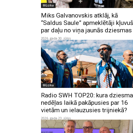
Mūzika
Miks Galvanovskis atklāj, kā
“Saldus Saule” apmeklētāji kļuvuš
par daļu no viņa jaunās dziesmas
2026. gada 30. jūlijs
Mūzika
Radio SWH TOP20: kura dziesma
nedēļas laikā pakāpusies par 16
vietām un ielauzusies trijniekā?
2026. gada 23. jūlijs