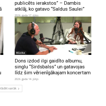
a
publicēts ierakstos” – Dambis
ā
atklāj, ko gatavo “Saldus Saulei”
2026. gada 17. jūlijs
Mūzika
Dons izdod ilgi gaidīto albumu,
singlu “Sirdsbalss” un gatavojas
u
līdz šim vērienīgākajam koncertam
2026. gada 14. jūlijs
elādēt vairāk