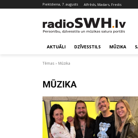
piektdiena, 7. augusts
Alfrēds, Madars, Fredis
AKTUĀLI
DZĪVESSTILS
MŪZIKA
S
Tēmas
Mūzika
MŪZIKA