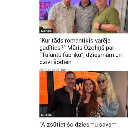
Kultūra
“Kur tāds romantiķis varēja
gadīties?” Māris Ozoliņš par
“Talantu fabriku”, dziesmām un
dzīvi šodien
2026. gada 23. jūlijs
Mūzika
“Aizsūtiet šo dziesmu savam