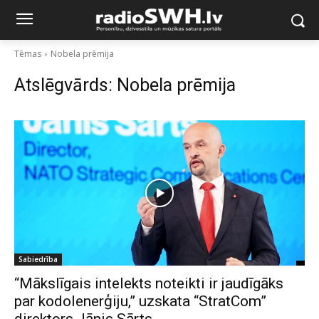
Tēmas
Nobela prēmija
Atslēgvārds:
Nobela prēmija
Sabiedrība
“Mākslīgais intelekts noteikti ir jaudīgāks
par kodolenerģiju,” uzskata “StratCom”