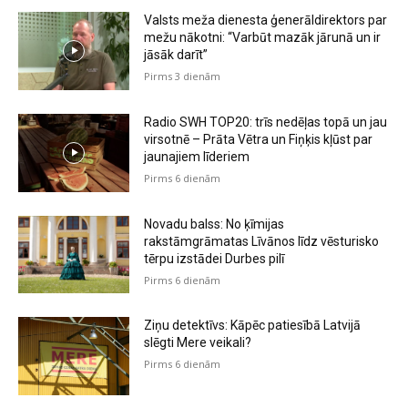
Valsts meža dienesta ģenerāldirektors par
mežu nākotni: “Varbūt mazāk jārunā un ir
jāsāk darīt”
Pirms 3 dienām
Radio SWH TOP20: trīs nedēļas topā un jau
virsotnē – Prāta Vētra un Fiņķis kļūst par
jaunajiem līderiem
Pirms 6 dienām
Novadu balss: No ķīmijas
rakstāmgrāmatas Līvānos līdz vēsturisko
tērpu izstādei Durbes pilī
Pirms 6 dienām
Ziņu detektīvs: Kāpēc patiesībā Latvijā
slēgti Mere veikali?
Pirms 6 dienām