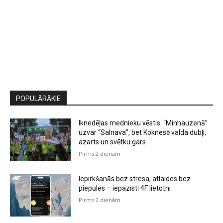
POPULĀRĀKIE
Iknedēļas mednieku vēstis: “Minhauzenā”
uzvar “Salnava”, bet Koknesē valda dubļi,
azarts un svētku gars
Pirms 2 dienām
Iepirkšanās bez stresa, atlaides bez
piepūles – iepazīsti 4F lietotni
Pirms 2 dienām