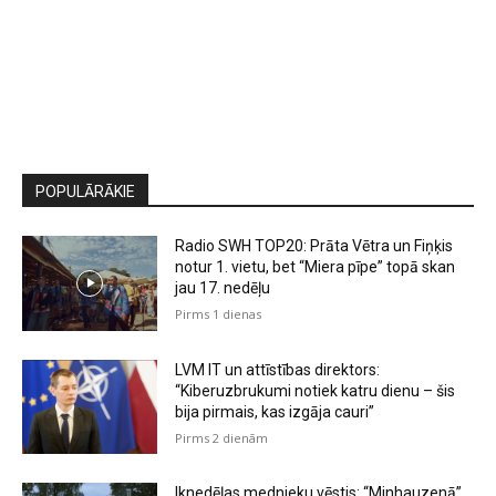
POPULĀRĀKIE
Radio SWH TOP20: Prāta Vētra un Fiņķis
notur 1. vietu, bet “Miera pīpe” topā skan
jau 17. nedēļu
Pirms 1 dienas
LVM IT un attīstības direktors:
“Kiberuzbrukumi notiek katru dienu – šis
bija pirmais, kas izgāja cauri”
Pirms 2 dienām
Iknedēļas mednieku vēstis: “Minhauzenā”