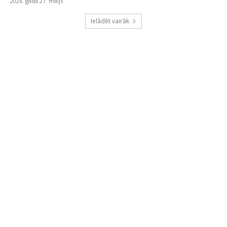
2026. gada 27. maijs
Ielādēt vairāk