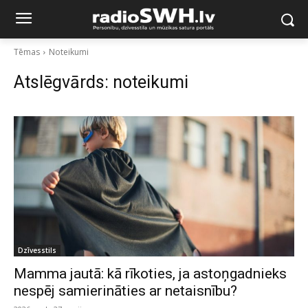
Tēmas
Noteikumi
Atslēgvārds:
noteikumi
Dzīvesstils
Mamma jautā: kā rīkoties, ja astoņgadnieks
nespēj samierināties ar netaisnību?