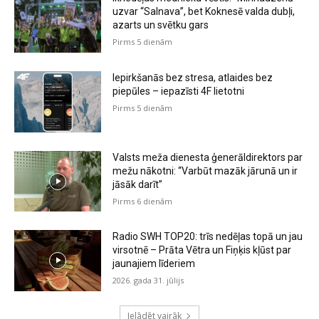
uzvar “Salnava”, bet Koknesē valda dubļi,
azarts un svētku gars
Pirms 5 dienām
Iepirkšanās bez stresa, atlaides bez
piepūles – iepazīsti 4F lietotni
Pirms 5 dienām
Valsts meža dienesta ģenerāldirektors par
mežu nākotni: “Varbūt mazāk jārunā un ir
jāsāk darīt”
Pirms 6 dienām
Radio SWH TOP20: trīs nedēļas topā un jau
virsotnē – Prāta Vētra un Fiņķis kļūst par
jaunajiem līderiem
2026. gada 31. jūlijs
Ielādēt vairāk