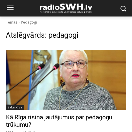
Tēmas
Pedagogi
Atslēgvārds:
pedagogi
Saka Rīga
Kā Rīga risina jautājumus par pedagogu
trūkumu?