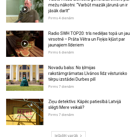
mežu nākotni: “Varbūt mazāk jārunā un ir
jāsāk darīt”
Pirms 4 dienām
Radio SWH TOP20: trīs nedēļas topā un jau
virsotnē – Prāta Vētra un Fiņķis kļūst par
jaunajiem līderiem
Pirms 6 dienām
Novadu balss: No ķīmijas
rakstāmgrāmatas Līvānos līdz vēsturisko
tērpu izstādei Durbes pilī
Pirms 7 dienām
Ziņu detektīvs: Kāpēc patiesībā Latvijā
slēgti Mere veikali?
Pirms 7 dienām
Ielādēt vairāk