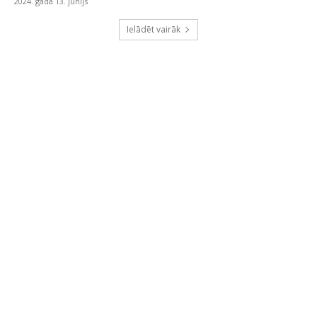
2024. gada 13. jūnijs
Ielādēt vairāk