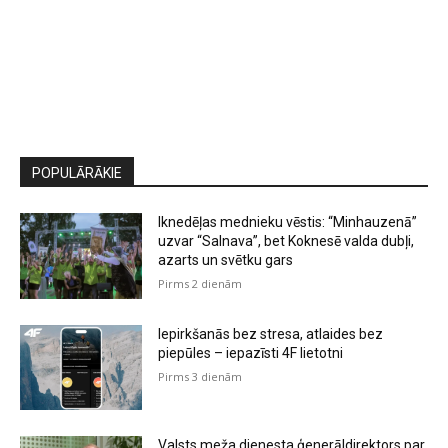
POPULĀRĀKIE
Iknedēļas mednieku vēstis: “Minhauzenā”
uzvar “Salnava”, bet Koknesē valda dubļi,
azarts un svētku gars
Pirms 2 dienām
Iepirkšanās bez stresa, atlaides bez
piepūles – iepazīsti 4F lietotni
Pirms 3 dienām
Valsts meža dienesta ģenerāldirektors par