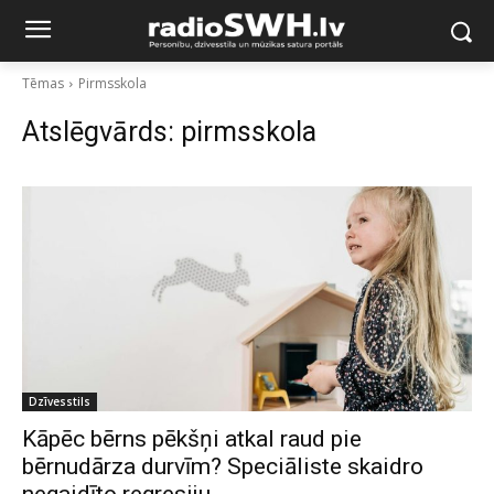
Tēmas
Pirmsskola
Atslēgvārds:
pirmsskola
Dzīvesstils
Kāpēc bērns pēkšņi atkal raud pie
bērnudārza durvīm? Speciāliste skaidro