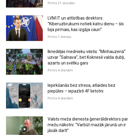
Pirms 21 stundas
LVM IT un attīstības direktors:
“Kiberuzbrukumi notiek katru dienu – šis
bija pirmais, kas izgāja cauri”
Pirms 1 dienas
Iknedēļas mednieku vēstis: “Minhauzenā”
uzvar “Salnava”, bet Koknesē valda dubļi,
azarts un svētku gars
Pirms 4 dienām
Iepirkšanās bez stresa, atlaides bez
piepūles – iepazīsti 4F lietotni
Pirms 4 dienām
Valsts meža dienesta ģenerāldirektors par
mežu nākotni: “Varbūt mazāk jārunā un ir
jāsāk darīt”