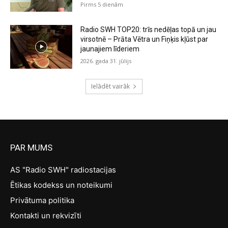
Pirms 5 dienām
Radio SWH TOP20: trīs nedēļas topā un jau
virsotnē – Prāta Vētra un Fiņķis kļūst par
jaunajiem līderiem
2026. gada 31. jūlijs
Ielādēt vairāk
PAR MUMS
AS "Radio SWH" radiostacijas
Ētikas kodekss un noteikumi
Privātuma politika
Kontakti un rekvizīti