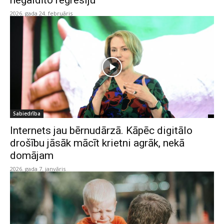
negaidīto regresiju
2026. gada 24. februāris
Sabiedrība
Internets jau bērnudārzā. Kāpēc digitālo
drošību jāsāk mācīt krietni agrāk, nekā
domājam
2026. gada 7. janvāris