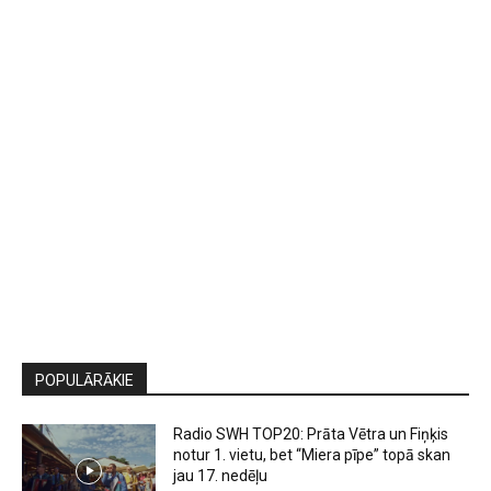
POPULĀRĀKIE
Radio SWH TOP20: Prāta Vētra un Fiņķis
notur 1. vietu, bet “Miera pīpe” topā skan
jau 17. nedēļu