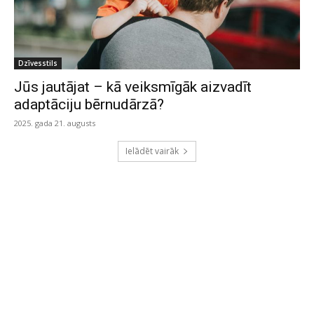
Dzīvesstils
Jūs jautājat – kā veiksmīgāk aizvadīt
adaptāciju bērnudārzā?
2025. gada 21. augusts
Ielādēt vairāk