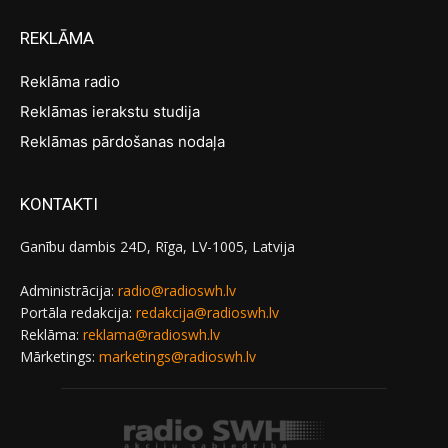
REKLĀMA
Reklāma radio
Reklāmas ierakstu studija
Reklāmas pārdošanas nodaļa
KONTAKTI
Ganību dambis 24D, Rīga, LV-1005, Latvija
Administrācija:
radio@radioswh.lv
Portāla redakcija:
redakcija@radioswh.lv
Reklāma:
reklama@radioswh.lv
Mārketings:
marketings@radioswh.lv