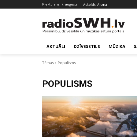
piektdiena, 7. augusts
Askolds, Aisma
AKTUĀLI
DZĪVESSTILS
MŪZIKA
S
Tēmas
Populisms
POPULISMS