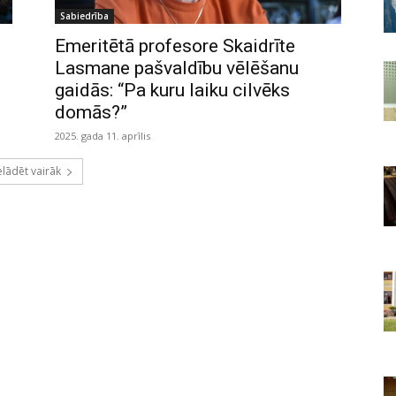
Sabiedrība
Emeritētā profesore Skaidrīte
Lasmane pašvaldību vēlēšanu
gaidās: “Pa kuru laiku cilvēks
domās?”
2025. gada 11. aprīlis
elādēt vairāk