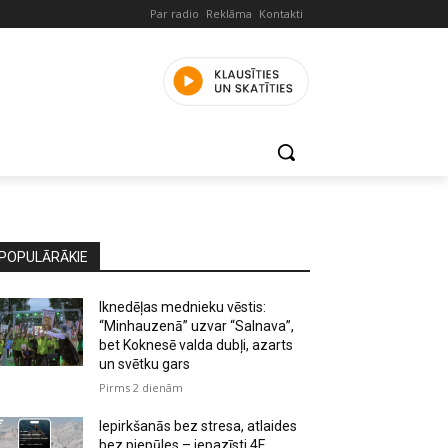
Par radio
Reklāma
Kontakti
POPULĀRĀKIE
Iknedēļas mednieku vēstis:
“Minhauzenā” uzvar “Salnava”,
bet Koknesē valda dubļi, azarts
un svētku gars
Pirms 2 dienām
Iepirkšanās bez stresa, atlaides
bez piepūles – iepazīsti 4F