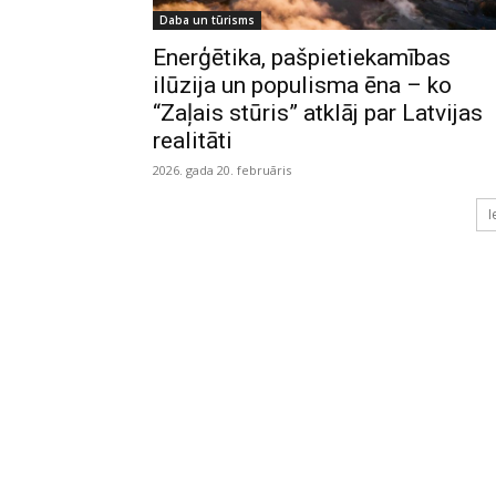
Daba un tūrisms
Enerģētika, pašpietiekamības
ilūzija un populisma ēna – ko
“Zaļais stūris” atklāj par Latvijas
realitāti
2026. gada 20. februāris
I