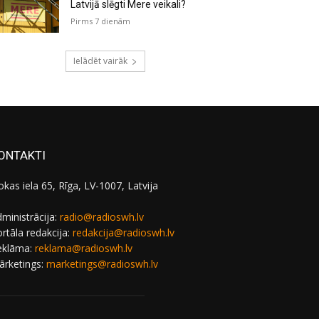
Latvijā slēgti Mere veikali?
Pirms 7 dienām
Ielādēt vairāk
ONTAKTI
okas iela 65, Rīga, LV-1007, Latvija
ministrācija:
radio@radioswh.lv
rtāla redakcija:
redakcija@radioswh.lv
eklāma:
reklama@radioswh.lv
ārketings:
marketings@radioswh.lv