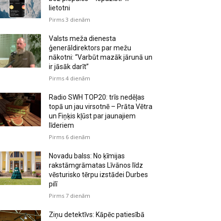
lietotni
Pirms 3 dienām
Valsts meža dienesta
ģenerāldirektors par mežu
nākotni: “Varbūt mazāk jārunā un
ir jāsāk darīt”
Pirms 4 dienām
Radio SWH TOP20: trīs nedēļas
topā un jau virsotnē – Prāta Vētra
un Fiņķis kļūst par jaunajiem
līderiem
Pirms 6 dienām
Novadu balss: No ķīmijas
rakstāmgrāmatas Līvānos līdz
vēsturisko tērpu izstādei Durbes
pilī
Pirms 7 dienām
Ziņu detektīvs: Kāpēc patiesībā