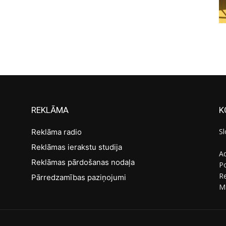
REKLĀMA
K
Sl
Reklāma radio
Reklāmas ierakstu studija
Ad
Reklāmas pārdošanas nodaļa
Po
R
Pārredzamības paziņojumi
M