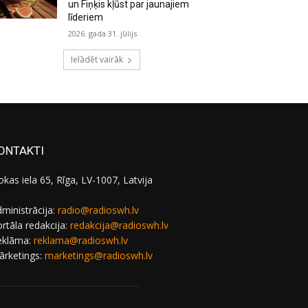
un Fiņķis kļūst par jaunajiem
līderiem
2026. gada 31. jūlijs
Ielādēt vairāk
ONTAKTI
okas iela 65, Rīga, LV-1007, Latvija
ministrācija:
radio@radioswh.lv
rtāla redakcija:
redakcija@radioswh.lv
eklāma:
reklama@radioswh.lv
ārketings:
marketings@radioswh.lv