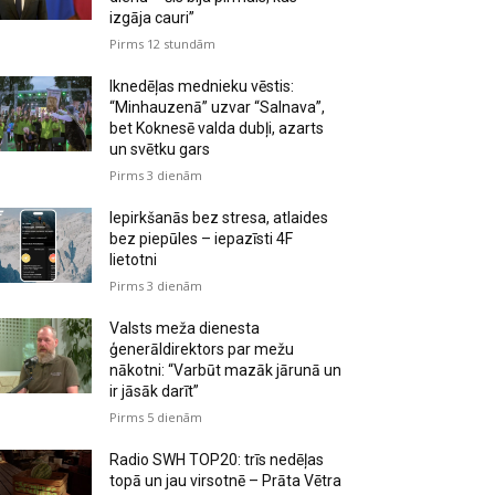
izgāja cauri”
Pirms 12 stundām
Iknedēļas mednieku vēstis:
“Minhauzenā” uzvar “Salnava”,
bet Koknesē valda dubļi, azarts
un svētku gars
Pirms 3 dienām
Iepirkšanās bez stresa, atlaides
bez piepūles – iepazīsti 4F
lietotni
Pirms 3 dienām
Valsts meža dienesta
ģenerāldirektors par mežu
nākotni: “Varbūt mazāk jārunā un
ir jāsāk darīt”
Pirms 5 dienām
Radio SWH TOP20: trīs nedēļas
topā un jau virsotnē – Prāta Vētra