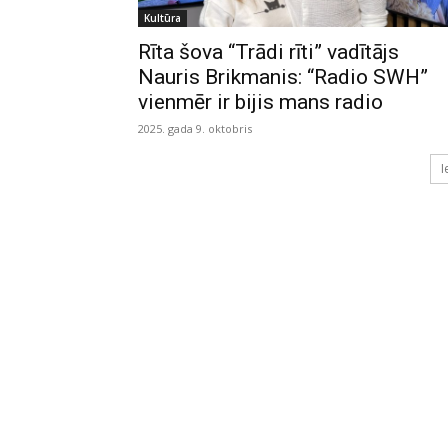
Kultūra
Rīta šova “Trādi rīti” vadītājs
Nauris Brikmanis: “Radio SWH”
vienmēr ir bijis mans radio
2025. gada 9. oktobris
I