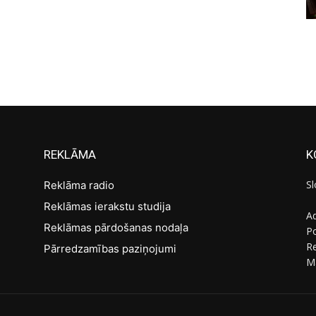
REKLĀMA
K
Sl
Reklāma radio
Reklāmas ierakstu studija
Ad
Reklāmas pārdošanas nodaļa
Po
R
Pārredzamības paziņojumi
M