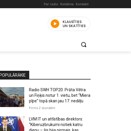
Par radio
Reklāma
Kontakti
POPULĀRĀKIE
Radio SWH TOP20: Prāta Vētra
un Fiņķis notur 1. vietu, bet “Miera
pīpe” topā skan jau 17. nedēļu
Pirms 2 stundām
LVM IT un attīstības direktors:
“Kiberuzbrukumi notiek katru
dienu – šis bija pirmais, kas