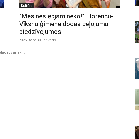
Kultūra
“Mēs neslēpjam neko!” Florencu-
Vīksnu ģimene dodas ceļojumu
piedzīvojumos
2025. gada 30. janvāris
elādēt vairāk