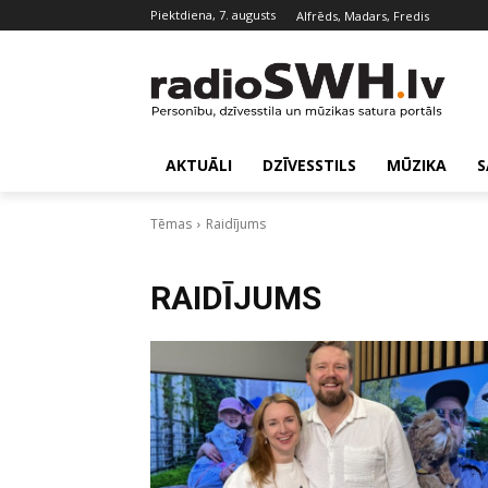
piektdiena, 7. augusts
Alfrēds, Madars, Fredis
AKTUĀLI
DZĪVESSTILS
MŪZIKA
S
Tēmas
Raidījums
RAIDĪJUMS