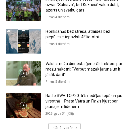
uzvar “Salnava”, bet Koknesē valda dubļi,
azarts un svētku gars
Pirms 4 dienām
Iepirkšanās bez stresa, atlaides bez
piepūles – iepazīsti 4F lietotni
Pirms 4 dienām
Valsts meža dienesta ģenerāldirektors par
mežu nākotni: “Varbūt mazāk jārunā un ir
jāsāk darīt”
Pirms 5 dienām
Radio SWH TOP20: trīs nedēļas topā un jau
virsotnē – Prāta Vētra un Fiņķis kļūst par
jaunajiem līderiem
2026. gada 31. jūlijs
Ielādēt vairāk