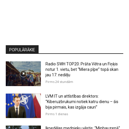
POPULĀRĀKIE
Radio SWH TOP20: Prāta Vētra un Fiņķis
notur 1. vietu, bet “Miera pīpe” topā skan
jau 17. nedēļu
Pirms 24 stundām
LVM IT un attīstības direktors:
“Kiberuzbrukumi notiek katru dienu – šis
bija pirmais, kas izgāja cauri”
Pirms 1 dienas
Iknedēļas mednieku vēstis: “Minhauzenā”