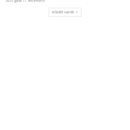
2025. gada 17. decembris
Ielādēt vairāk