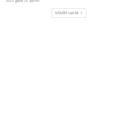
2025. gada 29. aprīlis
Ielādēt vairāk