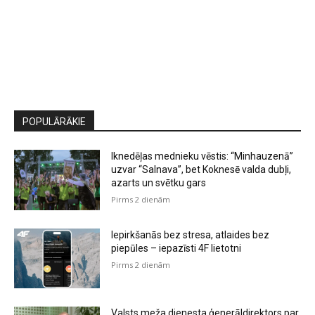
POPULĀRĀKIE
Iknedēļas mednieku vēstis: “Minhauzenā”
uzvar “Salnava”, bet Koknesē valda dubļi,
azarts un svētku gars
Pirms 2 dienām
Iepirkšanās bez stresa, atlaides bez
piepūles – iepazīsti 4F lietotni
Pirms 2 dienām
Valsts meža dienesta ģenerāldirektors par