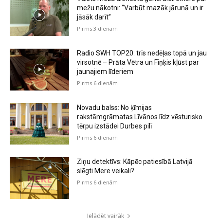
mežu nākotni: “Varbūt mazāk jārunā un ir
jāsāk darīt”
Pirms 3 dienām
Radio SWH TOP20: trīs nedēļas topā un jau
virsotnē – Prāta Vētra un Fiņķis kļūst par
jaunajiem līderiem
Pirms 6 dienām
Novadu balss: No ķīmijas
rakstāmgrāmatas Līvānos līdz vēsturisko
tērpu izstādei Durbes pilī
Pirms 6 dienām
Ziņu detektīvs: Kāpēc patiesībā Latvijā
slēgti Mere veikali?
Pirms 6 dienām
Ielādēt vairāk