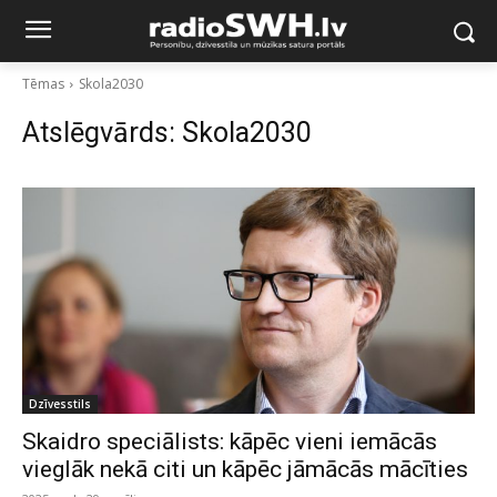
Tēmas
Skola2030
Atslēgvārds:
Skola2030
Dzīvesstils
Skaidro speciālists: kāpēc vieni iemācās
vieglāk nekā citi un kāpēc jāmācās mācīties