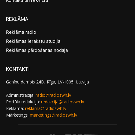
Kontakti un rekvizīti
REKLĀMA
Reklāma radio
Reklāmas ierakstu studija
Reklāmas pārdošanas nodaļa
KONTAKTI
Ganību dambis 24D, Rīga, LV-1005, Latvija
Administrācija:
radio@radioswh.lv
Portāla redakcija:
redakcija@radioswh.lv
Reklāma:
reklama@radioswh.lv
Mārketings:
marketings@radioswh.lv