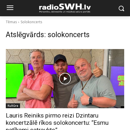
Tēmas
Solokoncerts
Atslēgvārds:
solokoncerts
Kultūra
Lauris Reiniks pirmo reizi Dzintaru
koncertzālē rīkos solokoncertu: “Esmu