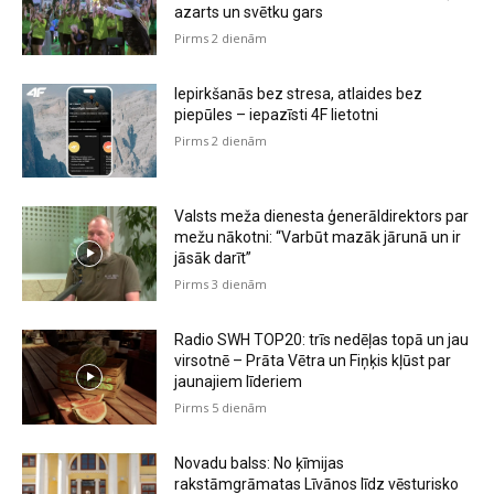
azarts un svētku gars
Pirms 2 dienām
Iepirkšanās bez stresa, atlaides bez
piepūles – iepazīsti 4F lietotni
Pirms 2 dienām
Valsts meža dienesta ģenerāldirektors par
mežu nākotni: “Varbūt mazāk jārunā un ir
jāsāk darīt”
Pirms 3 dienām
Radio SWH TOP20: trīs nedēļas topā un jau
virsotnē – Prāta Vētra un Fiņķis kļūst par
jaunajiem līderiem
Pirms 5 dienām
Novadu balss: No ķīmijas
rakstāmgrāmatas Līvānos līdz vēsturisko