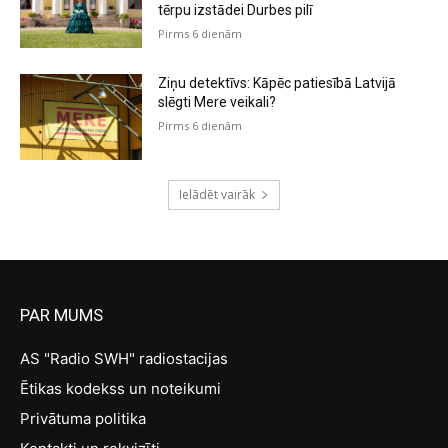
tērpu izstādei Durbes pilī
Pirms 6 dienām
Ziņu detektīvs: Kāpēc patiesībā Latvijā
slēgti Mere veikali?
Pirms 6 dienām
Ielādēt vairāk
PAR MUMS
AS "Radio SWH" radiostacijas
Ētikas kodekss un noteikumi
Privātuma politika