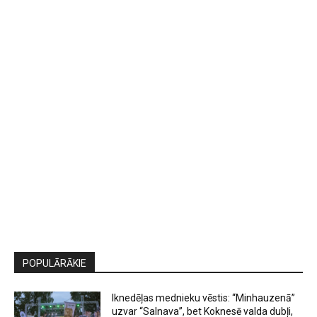
POPULĀRĀKIE
Iknedēļas mednieku vēstis: “Minhauzenā”
uzvar “Salnava”, bet Koknesē valda dubļi,