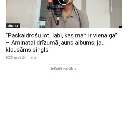
Mūzika
“Paskaidrošu ļoti labi, kas man ir vienalga”
– Aminatai drīzumā jauns albums; jau
klausāms singls
2025. gada 24. marts
Ielādēt vairāk