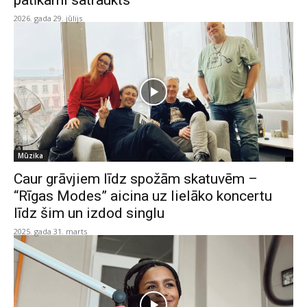
patīkami satraukts”
2026. gada 29. jūlijs
Mūzika
Caur grāvjiem līdz spožām skatuvēm –
“Rīgas Modes” aicina uz lielāko koncertu
līdz šim un izdod singlu
2025. gada 31. marts