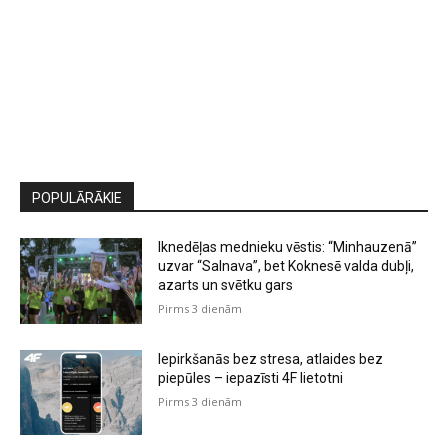
POPULĀRĀKIE
Iknedēļas mednieku vēstis: “Minhauzenā”
uzvar “Salnava”, bet Koknesē valda dubļi,
azarts un svētku gars
Pirms 3 dienām
Iepirkšanās bez stresa, atlaides bez
piepūles – iepazīsti 4F lietotni
Pirms 3 dienām