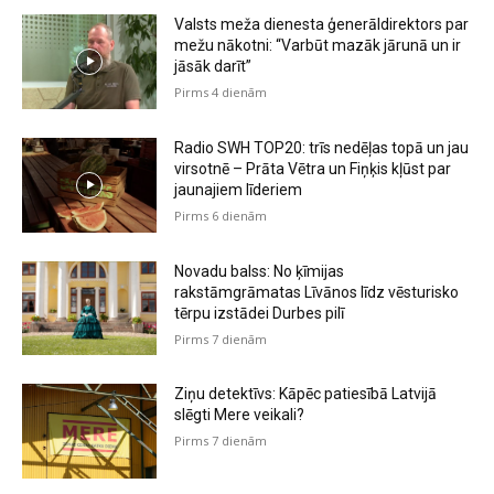
Valsts meža dienesta ģenerāldirektors par
mežu nākotni: “Varbūt mazāk jārunā un ir
jāsāk darīt”
Pirms 4 dienām
Radio SWH TOP20: trīs nedēļas topā un jau
virsotnē – Prāta Vētra un Fiņķis kļūst par
jaunajiem līderiem
Pirms 6 dienām
Novadu balss: No ķīmijas
rakstāmgrāmatas Līvānos līdz vēsturisko
tērpu izstādei Durbes pilī
Pirms 7 dienām
Ziņu detektīvs: Kāpēc patiesībā Latvijā
slēgti Mere veikali?
Pirms 7 dienām