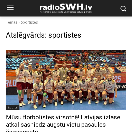
Tēmas
Sportistes
Atslēgvārds:
sportistes
Sports
Mūsu florbolistes virsotnē! Latvijas izlase
atkal sasniedz augstu vietu pasaules