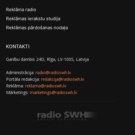
Reklāma radio
Reklāmas ierakstu studija
Reklāmas pārdošanas nodaļa
KONTAKTI
Ganību dambis 24D, Rīga, LV-1005, Latvija
Administrācija:
radio@radioswh.lv
Portāla redakcija:
redakcija@radioswh.lv
Reklāma:
reklama@radioswh.lv
Mārketings:
marketings@radioswh.lv