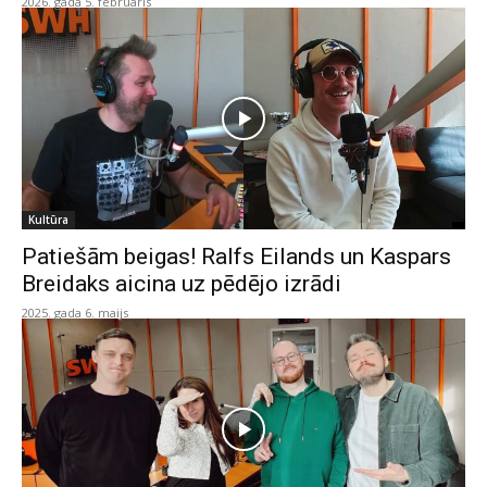
2026. gada 5. februāris
Kultūra
Patiešām beigas! Ralfs Eilands un Kaspars
Breidaks aicina uz pēdējo izrādi
2025. gada 6. maijs