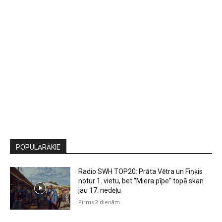
POPULĀRĀKIE
Radio SWH TOP20: Prāta Vētra un Fiņķis
notur 1. vietu, bet “Miera pīpe” topā skan
jau 17. nedēļu
Pirms 2 dienām