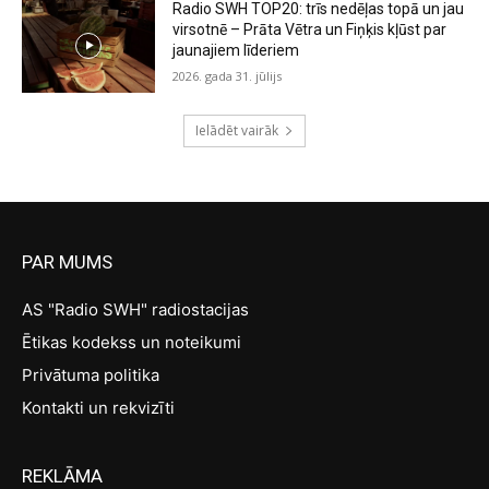
Radio SWH TOP20: trīs nedēļas topā un jau
virsotnē – Prāta Vētra un Fiņķis kļūst par
jaunajiem līderiem
2026. gada 31. jūlijs
Ielādēt vairāk
PAR MUMS
AS "Radio SWH" radiostacijas
Ētikas kodekss un noteikumi
Privātuma politika
Kontakti un rekvizīti
REKLĀMA