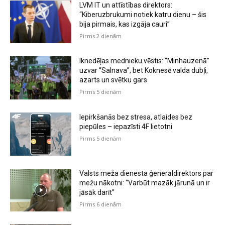
LVM IT un attīstības direktors:
“Kiberuzbrukumi notiek katru dienu – šis
bija pirmais, kas izgāja cauri”
Pirms 2 dienām
Iknedēļas mednieku vēstis: “Minhauzenā”
uzvar “Salnava”, bet Koknesē valda dubļi,
azarts un svētku gars
Pirms 5 dienām
Iepirkšanās bez stresa, atlaides bez
piepūles – iepazīsti 4F lietotni
Pirms 5 dienām
Valsts meža dienesta ģenerāldirektors par
mežu nākotni: “Varbūt mazāk jārunā un ir
jāsāk darīt”
Pirms 6 dienām