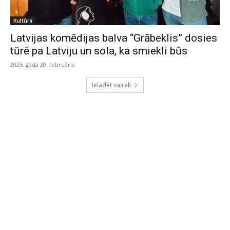
Kultūra
Latvijas komēdijas balva “Grābeklis” dosies
tūrē pa Latviju un sola, ka smiekli būs
2025. gada 20. februāris
Ielādēt vairāk