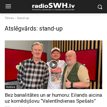
Tēmas
Stand-up
Atslēgvārds:
stand-up
Kultūra
Bez banalitātes un ar humoru: Eilands aicina
uz komēdijšovu “Valentīndienas Spešals”