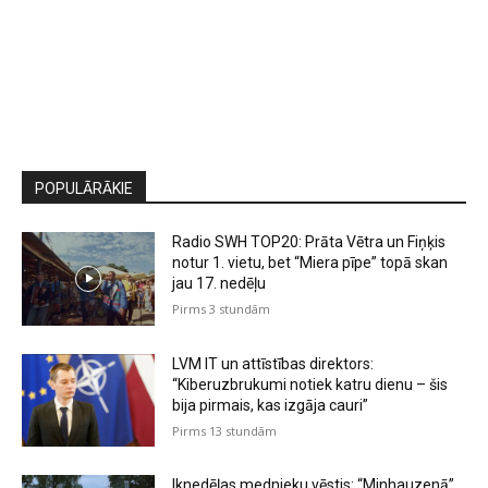
POPULĀRĀKIE
Radio SWH TOP20: Prāta Vētra un Fiņķis
notur 1. vietu, bet “Miera pīpe” topā skan
jau 17. nedēļu
Pirms 3 stundām
LVM IT un attīstības direktors:
“Kiberuzbrukumi notiek katru dienu – šis
bija pirmais, kas izgāja cauri”
Pirms 13 stundām
Iknedēļas mednieku vēstis: “Minhauzenā”