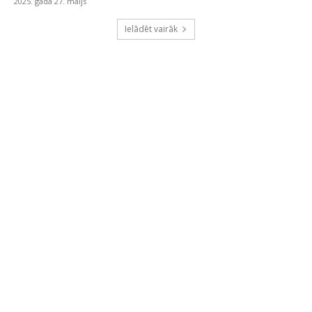
2025. gada 27. maijs
Ielādēt vairāk