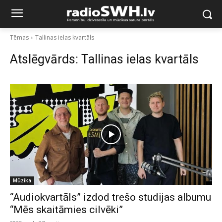
Tēmas
Tallinas ielas kvartāls
Atslēgvārds:
Tallinas ielas kvartāls
Mūzika
“Audiokvartāls” izdod trešo studijas albumu
“Mēs skaitāmies cilvēki”