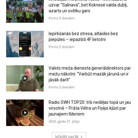
uzvar “Salnava”, bet Koknesē valda dubļi,
azarts un svētku gars
Pirms 3 dienām
Iepirkšanās bez stresa, atlaides bez
piepūles – iepazīsti 4F lietotni
Pirms 3 dienām
Valsts meža dienesta ģenerāldirektors par
mežu nākotni: “Varbūt mazāk jārunā un ir
jāsāk darīt”
Pirms 5 dienām
Radio SWH TOP20: trīs nedēļas topā un jau
virsotnē – Prāta Vētra un Fiņķis kļūst par
jaunajiem līderiem
2026. gada 31. jūlijs
Ielādēt vairāk