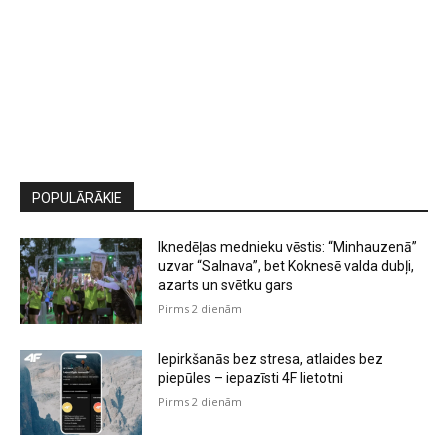
POPULĀRĀKIE
Iknedēļas mednieku vēstis: “Minhauzenā”
uzvar “Salnava”, bet Koknesē valda dubļi,
azarts un svētku gars
Pirms 2 dienām
Iepirkšanās bez stresa, atlaides bez
piepūles – iepazīsti 4F lietotni
Pirms 2 dienām