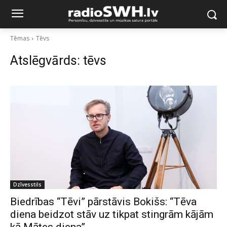
Tēmas
Tēvs
Atslēgvārds:
tēvs
Dzīvesstils
Biedrības “Tēvi” pārstāvis Bokišs: “Tēva
diena beidzot stāv uz tikpat stingrām kājām