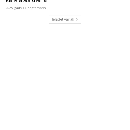
kā Mātes diena”
2025. gada 17. septembris
Ielādēt vairāk