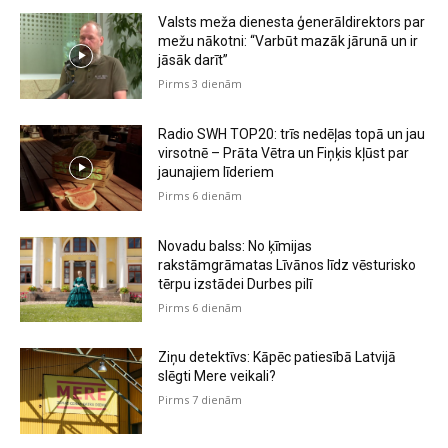
Valsts meža dienesta ģenerāldirektors par
mežu nākotni: “Varbūt mazāk jārunā un ir
jāsāk darīt”
Pirms 3 dienām
Radio SWH TOP20: trīs nedēļas topā un jau
virsotnē – Prāta Vētra un Fiņķis kļūst par
jaunajiem līderiem
Pirms 6 dienām
Novadu balss: No ķīmijas
rakstāmgrāmatas Līvānos līdz vēsturisko
tērpu izstādei Durbes pilī
Pirms 6 dienām
Ziņu detektīvs: Kāpēc patiesībā Latvijā
slēgti Mere veikali?
Pirms 7 dienām