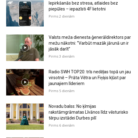
Iepirkšanās bez stresa, atlaides bez
piepūles – iepazīsti 4F lietotni
Pirms 2 dienām
Valsts meža dienesta ģenerāldirektors par
mežu nākotni: “Varbūt mazāk jārunā un ir
jāsāk darīt”
Pirms 3 dienām
Radio SWH TOP20: trīs nedēļas topā un jau
virsotnē – Prāta Vētra un Fiņķis kļūst par
jaunajiem līderiem
Pirms 5 dienām
Novadu balss: No ķīmijas
rakstāmgrāmatas Līvānos līdz vēsturisko
tērpu izstādei Durbes pilī
Pirms 6 dienām