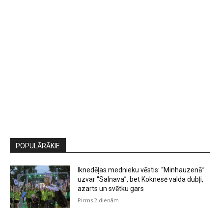
POPULĀRĀKIE
Iknedēļas mednieku vēstis: “Minhauzenā”
uzvar “Salnava”, bet Koknesē valda dubļi,
azarts un svētku gars
Pirms 2 dienām