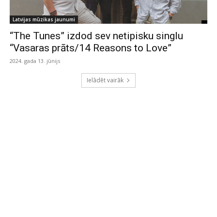
Latvijas mūzikas jaunumi
“The Tunes” izdod sev netipisku singlu
“Vasaras prāts/14 Reasons to Love”
2024. gada 13. jūnijs
Ielādēt vairāk