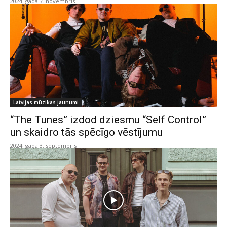
2024. gada 7. novembris
Latvijas mūzikas jaunumi
“The Tunes” izdod dziesmu “Self Control”
un skaidro tās spēcīgo vēstījumu
2024. gada 3. septembris