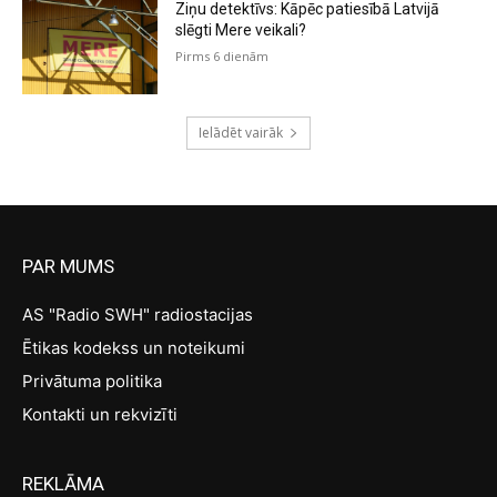
Ziņu detektīvs: Kāpēc patiesībā Latvijā
slēgti Mere veikali?
Pirms 6 dienām
Ielādēt vairāk
PAR MUMS
AS "Radio SWH" radiostacijas
Ētikas kodekss un noteikumi
Privātuma politika
Kontakti un rekvizīti
REKLĀMA