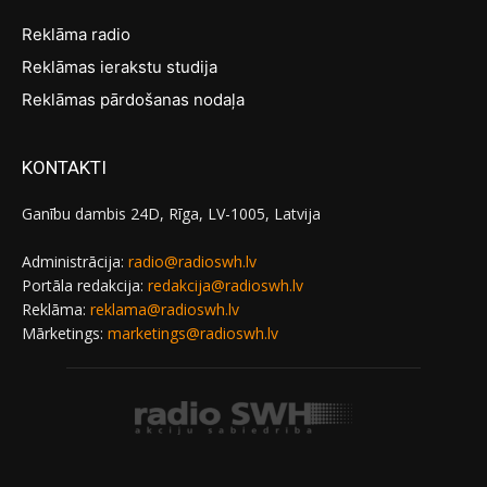
Reklāma radio
Reklāmas ierakstu studija
Reklāmas pārdošanas nodaļa
KONTAKTI
Ganību dambis 24D, Rīga, LV-1005, Latvija
Administrācija:
radio@radioswh.lv
Portāla redakcija:
redakcija@radioswh.lv
Reklāma:
reklama@radioswh.lv
Mārketings:
marketings@radioswh.lv