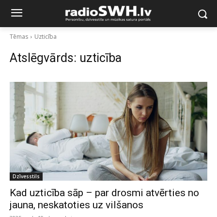
Tēmas
Uzticība
Atslēgvārds:
uzticība
Dzīvesstils
Kad uzticība sāp – par drosmi atvērties no
jauna, neskatoties uz vilšanos