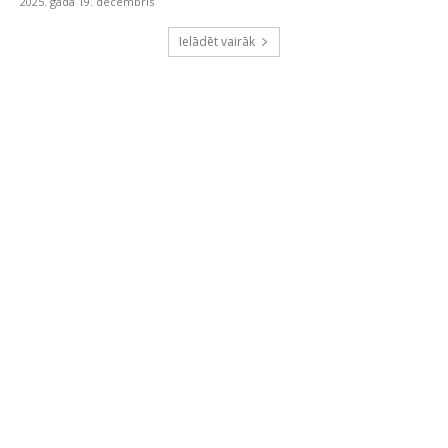
2025. gada 19. decembris
Ielādēt vairāk