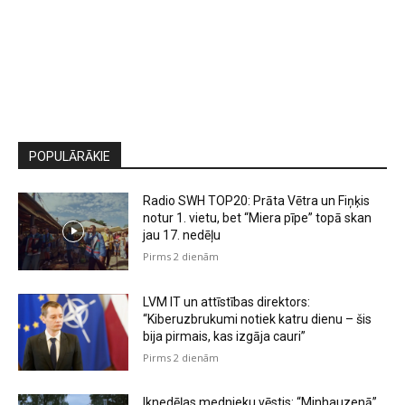
POPULĀRĀKIE
Radio SWH TOP20: Prāta Vētra un Fiņķis
notur 1. vietu, bet “Miera pīpe” topā skan
jau 17. nedēļu
Pirms 2 dienām
LVM IT un attīstības direktors:
“Kiberuzbrukumi notiek katru dienu – šis
bija pirmais, kas izgāja cauri”
Pirms 2 dienām
Iknedēļas mednieku vēstis: “Minhauzenā”