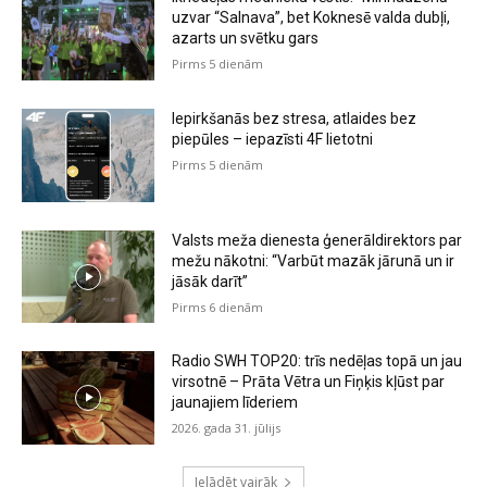
uzvar “Salnava”, bet Koknesē valda dubļi,
azarts un svētku gars
Pirms 5 dienām
Iepirkšanās bez stresa, atlaides bez
piepūles – iepazīsti 4F lietotni
Pirms 5 dienām
Valsts meža dienesta ģenerāldirektors par
mežu nākotni: “Varbūt mazāk jārunā un ir
jāsāk darīt”
Pirms 6 dienām
Radio SWH TOP20: trīs nedēļas topā un jau
virsotnē – Prāta Vētra un Fiņķis kļūst par
jaunajiem līderiem
2026. gada 31. jūlijs
Ielādēt vairāk